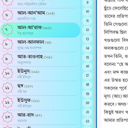
আল্লাহ পাক ব
৫
9
খাদ্য পরিবেশিত টেবিল
ছুঁড়ে ফেলেছ
10
আল-আন'আম
(১৬৫)
৬
তাদের প্রতি
গৃহপালিত পশু
11
তিনি সেগুলো
আল-আ'রাফ
(২০৬)
৭
12
লিপিবদ্ধ ছিল।
উচু স্থানসমূহ
13
খণ্ডগুলো বিদ
আল-আনফাল
(৭৫)
৮
ফলকগুলো ভেঙ্
যুদ্ধে-লব্ধ ধনসম্পদ
14
আত-তাওবাহ
তখন তিনি, ওত
(১২৯)
15
৯
অনুশোচনা
বলেনঃ “হে আ
16
ইউনুস
(১০৯)
এবং মন্দ কা
১০
17
নবী ইউনুস
এর উম্মত হব
হুদ
18
(১২৩)
১১
সকলের পূর্ব
নবী হুদ
19
মূসা (আঃ) আব
ইউসুফ
(১১১)
১২
20
করবে। অথচ তা
নবী ইউসুফ
কিছুই স্মরণ 
21
আর-রাদ
(৪৩)
১৩
আমার প্রতিপ
বজ্রনাদ
22