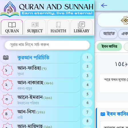
QURAN
SUBJECT
HADITH
LIBRARY
আয়াত
এক 
ইবন কাসির
📖
কুরআন পরিচিতি
1
2
আল-ফাতিহা
(৭)
১
সূচনা
3
পরে যখন মূসার 
আল-বাকারাহ
(২৮৬)
২
4
বকনা-বাছুর
5
আলে-ইমরান
(২০০)
৩
ইমরানের পরিবার
6
আন-নিসা
(১৭৬)
7
📖 ইবন কাসি
৪
নারী
8
আল-মায়িদাহ
(১২০)