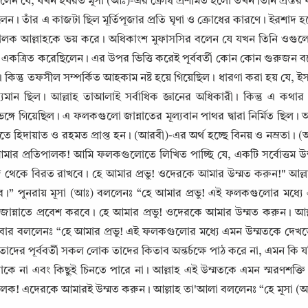
লেন যে, যখন হযরত মূসা (আঃ)-এর ক্রোধ প্রশমিত হলো তখন তিনি প্রস্তর
িলেন। তাঁর এ কাজটা ছিল মূর্তিপূজার প্রতি ঘৃণা ও ক্রোধের কারণে। ইরশাদ 
পালক আল্লাহকে ভয় করে। অধিকাংশ মুফাসসির বলেন যে যখন তিনি ওগুলো
 একত্রিত করেছিলেন। এর উপর ভিত্তি করেই পূর্ববর্তী কোন কোন গুরুজন 
 কিন্তু তফসীল সম্পর্কিত আহকাম নষ্ট হয়ে গিয়েছিল। ধারণা করা হয় যে, ই
্যমান ছিল। আল্লাহ তাআলাই সর্বাধিক জ্ঞানের অধিকারী। কিন্তু এ কথার উ
গে গিয়েছিল। এ ফলকগুলো জান্নাতের মূল্যবান পাথর দ্বারা নির্মিত ছিল।
ে হিদায়াত ও রহমত প্রাপ্ত হন। (আরবী)-এর অর্থ হচ্ছে বিনয় ও নম্রতা। 
মার প্রতিপালক! আমি ফলকগুলোতে লিখিত পাচ্ছি যে, একটি সর্বোত্তম উম
জ থেকে বিরত রাখবে। হে আমার প্রভু! ওদেরকে আমার উম্মত করুন!" আল্
ে।” পুনরায় মূসা (আঃ) বললেনঃ “হে আমার প্রভু! এই ফলকগুলোর মধ্যে এ
ে জান্নাতে প্রবেশ করবে। হে আমার প্রভু! ওদেরকে আমার উম্মত করুন। আ
Copy
ার বললেনঃ “হে আমার প্রভু! এই ফলকগুলোর মধ্যে এমন উম্মতকে দেখতে পাচ
দের পূর্ববর্তী সকল লোক তাদের কিতাব অন্তর্চক্ষে পাঠ করে না, এমন কি য
থাকে না এবং কিছুই চিনতে পারে না। আল্লাহ এই উম্মতকে এমন স্মরণশক্ত
ালক! এদেরকে আমারই উম্মত করুন। আল্লাহ তা'আলা বললেনঃ “হে মূসা (আ