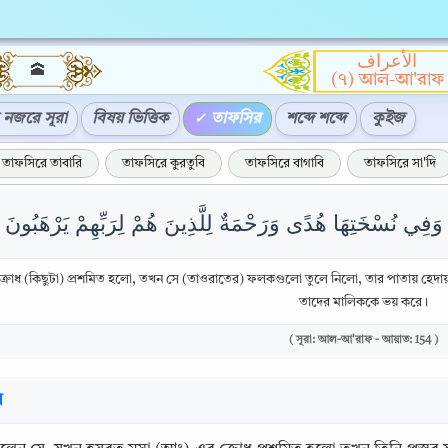
الأعراف
🕋
(৭) আল-আ'রাফ
নজরে সূরা
বিষয় ভিত্তিক
তাফসির
শব্দে শব্দে
কুইজ
তাফসিরে তাবারি
তাফসিরে কুরতুবি
তাফসিরে বাগাবি
তাফসিরে সা'দি
ক্রোধ (কিছুটা) প্রশমিত হলো, তখন সে (তাওরাতের) ফলকগুলো তুলে নিলো, তার পাতায় হেদায়
তাদের মালিককে ভয় করে।
( সূরা: আল-আ'রাফ - আয়াত: 154 )
র