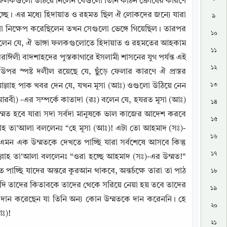
 ফলকগুলো উঠিয়ে নিলেন যেগুলো তিনি কঠিন ক্রোধের কারণে 
হচ্ছে। এর মধ্যে হিদায়াত ও রহমত ছিল ঐ লোকদের জন্যে যারা 
৯
 নিক্ষেপ করেছিলেন তখন সেগুলো ভেঙ্গে গিয়েছিল। তারপর 
১০
বলেন যে, ঐ ভাঙ্গা ফলকগুলোতে হিদায়াত ও রহমতের আহকাম 
১১
সরাঈলী বাদশাহদের পুস্তকাগারে ইসলামী শাসনের যুগ পর্যন্ত এই 
১২
পর স্পষ্ট দলীল রয়েছে যে, ছুঁড়ে ফেলার কারণে ঐ প্রস্তর 
১৩
 আল্লাহ পাক খবর দেন যে, যখন মূসা (আঃ) ওগুলো উঠিয়ে নেন 
(আরবী) -এর সম্পর্কে কাতাদা (রঃ) বলেন যে, হযরত মূসা (আঃ) 
১৪
্মত হবে যারা সদা সর্বদা মানুষকে ভাল কাজের আদেশ করবে 
১৫
লাহ তা'আলা বললেনঃ “হে মূসা (আঃ)! এটা তো আহমাদ (সঃ)-
১৬
মন এক উম্মতকে দেখতে পাচ্ছি যারা সর্বশেষে আসবে কিন্তু 
১৭
ল্লাহ তা'আলা বললেনঃ “ওরা হচ্ছে আহমাদ (সঃ)-এর উম্মত!" 
্ছি যাদের অন্তরে কুরআন থাকবে, অন্তৰ্চক্ষে তারা তা পাঠ 
১৮
দি তাদের কিতাবকে তাদের থেকে সরিয়ে নেয়া হয় তবে তাদের 
১৯
ি দান করেছেন যা তিনি অন্য কোন উম্মতকে দান করেননি। হে 
২০
ঃ)!
২১