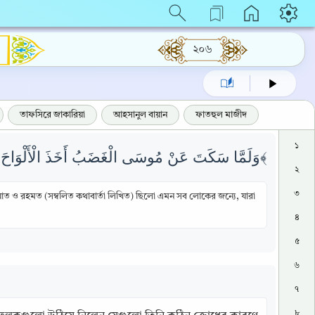
২০৬
তাফসিরে জাকারিয়া
আহসানুল বায়ান
ফাতহুল মাজীদ
১
وَلَمَّا سَكَتَ عَنْ مُوسَى الْغَضَبُ أَخَذَ الْأَلْوَاحَ وَفِي نُسْخَتِهَا هُدًى وَرَحْمَةٌ لِلَّذِينَ هُمْ لِرَبِّهِمْ يَرْهَبُونَ ﴿١٥٤﴾
২
৩
াত ও রহমত (সম্বলিত কথাবার্তা লিখিত) ছিলো এমন সব লোকের জন্যে, যারা
৪
৫
৬
৭
৮