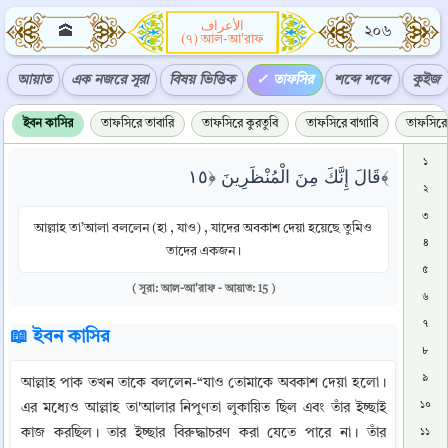
الأعراف
🕋
২০৬
(৭) আল-আ'রাফ
আয়াত
এক নজরে সূরা
বিষয় ভিত্তিক
তাফসির
শব্দে শব্দে
কুইজ
ইবন কাসির
তাফসিরে তাবারি
তাফসিরে কুরতুবি
তাফসিরে বাগাবি
তাফসিরে 
১
قَالَ إِنَّكَ مِنَ الْمُنْظَرِينَ ﴿١٥﴾
২
৩
আল্লাহ তা’আলা বললেন (হা , যাও) , যাদের অবকাশ দেয়া হয়েছে তুমিও
৪
তাদের একজন।
৫
( সূরা: আল-আ'রাফ - আয়াত: 15 )
৬
৭
📖 ইবন কাসির
৮
৯
আল্লাহ পাক তখন তাকে বললেন-“যাও তোমাকে অবকাশ দেয়া হলো। 
১০
এর মধ্যেও আল্লাহ তা'আলার নিপুণতা লুকায়িত ছিল এবং তাঁর ইচ্ছাই 
কাজ করছিল। তার ইচ্ছার বিরুদ্ধাচরণ করা যেতে পারে না। তাঁর 
১১