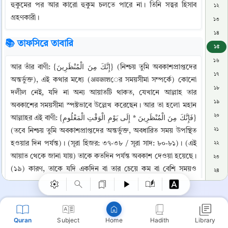
হুকুমের পর আর কারো হুকুম চলতে পারে না। তিনি সত্বর হিসাব 
১২
গ্রহণকারী।
১৩
১৪
📚 তাফসিরে তাবারি
১৫
১৬
আর তাঁর বাণী: {إِنَّكَ مِنَ الْمُنْظَرِينَ} (নিশ্চয় তুমি অবকাশপ্রাপ্তদের 
১৭
অন্তর্ভুক্ত), এই কথার মধ্যে (अवकाशের সময়সীমা সম্পর্কে) কোনো 
১৮
দলীল নেই, যদি না অন্য আয়াতটি থাকত, যেখানে আল্লাহ তার 
১৯
অবকাশের সময়সীমা স্পষ্টভাবে উল্লেখ করেছেন। আর তা হলো মহান 
২০
আল্লাহর এই বাণী: {فَإِنَّكَ مِنَ الْمُنْظَرِينَ * إِلَى يَوْمِ الْوَقْتِ الْمَعْلُومِ} 
২১
(তবে নিশ্চয় তুমি অবকাশপ্রাপ্তদের অন্তর্ভুক্ত, অবধারিত সময় উপস্থিত 
Copy
হওয়ার দিন পর্যন্ত)। (সূরা হিজর: ৩৭-৩৮ / সূরা সাদ: ৮০-৮১)। (এই 
২২
আয়াত থেকে জানা যায়) তাকে কতদিন পর্যন্ত অবকাশ দেওয়া হয়েছে।
২৩
(১৯) কারণ, তাকে যদি একদিন বা তার চেয়ে কম বা বেশি সময়ও 
২৪
অবকাশ দেওয়া হয়, তবে সে অবকাশপ্রাপ্তদের অন্তর্ভুক্ত হয়ে যায় এবং 
২৫
তার ক্ষেত্রে আল্লাহর সত্য প্রতিশ্রুতি পূর্ণ হয়। কিন্তু আল্লাহ তা‘আলা 
২৬
সেই অবকাশের সময়সীমার পরিমাণ উল্লেখ করে দিয়েছেন, যা আমরা 
২৭
Quran
Subject
Hadith
Library
বর্ণনা করেছি। এর মাধ্যমে সেই নির্দিষ্ট সময়টি জানা গেল, যে পর্যন্ত 
Home
২৮