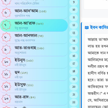
৫
9
খাদ্য পরিবেশিত টেবিল
10
আল-আন'আম
(১৬৫)
৬
গৃহপালিত পশু
11
আল-আ'রাফ
(২০৬)
৭
12
📖 ইবন কাসি
উচু স্থানসমূহ
13
আল-আনফাল
(৭৫)
৮
আল্লাহ তা'আল
যুদ্ধে-লব্ধ ধনসম্পদ
14
লাভ হয় তখন
আত-তাওবাহ
(১২৯)
15
৯
আমাকে দান ক
অনুশোচনা
16
ইউনুস
আলিমদের মধ্যে
(১০৯)
১০
17
নবী ইউনুস
দলীল গ্রহণ কর
হুদ
18
(১২৩)
হাদীস বর্ণিত
১১
নবী হুদ
19
হবে। তারা ত
ইউসুফ
(১১১)
১২
কাফিরদের সম
20
নবী ইউসুফ
অন্তরীণ।” এ ক
21
আর-রাদ
(৪৩)
১৩
যে, আখিরাতে 
বজ্রনাদ
22
বলেছেনঃ (আরবী