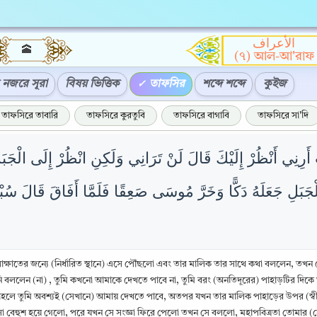
الأعراف
🕋
(৭) আল-আ'রাফ
নজরে সূরা
বিষয় ভিত্তিক
তাফসির
শব্দে শব্দে
কুইজ
তাফসিরে তাবারি
তাফসিরে কুরতুবি
তাফসিরে বাগাবি
তাফসিরে সা'দি
ِ أَرِنِي أَنْظُرْ إِلَيْكَ قَالَ لَنْ تَرَانِي وَلَكِنِ انْظُرْ إِلَى الْجَبَ
لِلْجَبَلِ جَعَلَهُ دَكًّا وَخَرَّ مُوسَى صَعِقًا فَلَمَّا أَفَاقَ قَالَ سُبْ
াক্ষাতের জন্যে (নির্ধারিত স্থানে) এসে পৌঁছলো এবং তার মালিক তার সাথে কথা বললেন,
ি বললেন (না) , তুমি কখনো আমাকে দেখতে পাবে না, তুমি বরং (অনতিদূরের) পাহাড়টির দিকে তাক
হলে তুমি অবশ্যই (সেখানে) আমায় দেখতে পাবে, অতপর যখন তার মালিক পাহাড়ের উপর (স্বীয়) 
সা বেহুশ হয়ে গেলো, পরে যখন সে সংজ্ঞা ফিরে পেলো তখন সে বললো, মহাপবিত্রতা তোমার 