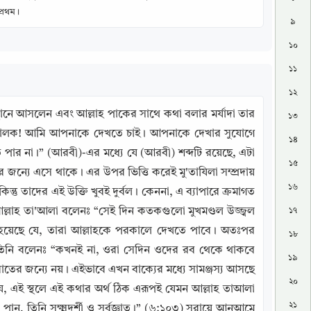
্রথম।
৯
১০
১১
১২
্থানে আসলেন এবং আল্লাহ পাকের সাথে কথা বলার মর্যাদা তার 
১৩
িপালক! আমি আপনাকে দেখতে চাই। আপনাকে দেখার সুযোগে 
১৪
র না।” (আরবী)-এর মধ্যে যে (আরবী) শব্দটি রয়েছে, এটা 
১৫
র জন্যে এসে থাকে। এর উপর ভিত্তি করেই মু'তাযিলা সম্প্রদায় 
১৬
্তু তাদের এই উক্তি খুবই দুর্বল। কেননা, এ ব্যাপারে ক্রমাগত 
আল্লাহ তা'আলা বলেনঃ “সেই দিন কতকগুলো মুখমণ্ডল উজ্জ্বল 
১৭
া হয়েছে যে, তারা আল্লাহকে পরকালে দেখতে পাবে। অতঃপর 
১৮
 তিনি বলেনঃ “কখনই না, ওরা সেদিন ওদের রব থেকে থাকবে 
১৯
িরাতের জন্যে নয়। এইভাবে এখন বাক্যের মধ্যে সামঞ্জস্য আসছে 
২০
যে, এই স্থলে এই কথার অর্থ ঠিক এরূপই যেমন আল্লাহ তাআলা 
২১
পান, তিনি সুক্ষ্মদর্শী ও সর্বজ্ঞাত।” (৬:১০৩) সূরায়ে আনআমে 