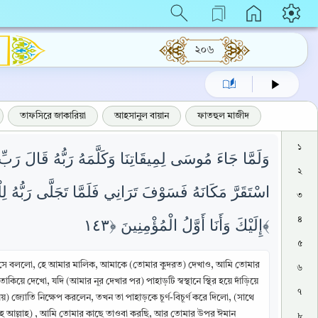
২০৬
তাফসিরে জাকারিয়া
আহসানুল বায়ান
ফাতহুল মাজীদ
১
وَلَمَّا جَاءَ مُوسَى لِمِيقَاتِنَا وَكَلَّمَهُ رَبُّهُ قَالَ رَبّ
২
اسْتَقَرَّ مَكَانَهُ فَسَوْفَ تَرَانِي فَلَمَّا تَجَلَّى رَبُّهُ 
৩
৪
إِلَيْكَ وَأَنَا أَوَّلُ الْمُؤْمِنِينَ ﴿١٤٣﴾
৫
 তখন সে বললো, হে আমার মালিক, আমাকে (তোমার কুদরত) দেখাও, আমি তোমার
৬
িয়ে দেখো, যদি (আমার নূর দেখার পর) পাহাড়টি স্বস্থানে স্থির হয়ে দাঁড়িয়ে
৭
জ্যোতি নিক্ষেপ করলেন, তখন তা পাহাড়কে চূর্ণ-বিচূর্ণ করে দিলো, (সাথে
(হে আল্লাহ) , আমি তোমার কাছে তাওবা করছি, আর তোমার উপর ঈমান
৮