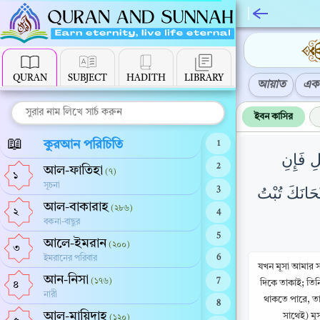
QURAN
SUBJECT
HADITH
LIBRARY
আয়াত
এক 
ইবন কাসির
📖
কুরআন পরিচিতি
1
لِ فَإِنِ
2
আল-ফাতিহা
(৭)
১
সূচনা
حَانَكَ تُبْتُ
3
আল-বাকারাহ
(২৮৬)
২
4
বকনা-বাছুর
5
আলে-ইমরান
(২০০)
৩
ইমরানের পরিবার
6
যখন মূসা আমার স
আন-নিসা
(১৭৬)
7
দিকে তাকাই; তিন
৪
নারী
থাকতে পারে, তা
8
আল-মায়িদাহ
সাথেই) মূ
(১২০)