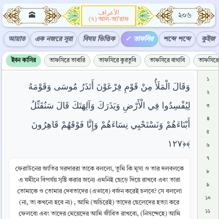
الأعراف
🕋
২০৬
(৭) আল-আ'রাফ
আয়াত
এক নজরে সূরা
বিষয় ভিত্তিক
তাফসির
শব্দে শব্দে
কুইজ
ইবন কাসির
তাফসিরে তাবারি
তাফসিরে কুরতুবি
তাফসিরে বাগাবি
তাফসিরে 
১
وَقَالَ الْمَلَأُ مِنْ قَوْمِ فِرْعَوْنَ أَتَذَرُ مُوسَى وَقَوْمَهُ
২
لِيُفْسِدُوا فِي الْأَرْضِ وَيَذَرَكَ وَآلِهَتَكَ قَالَ سَنُقَتِّلُ
৩
৪
أَبْنَاءَهُمْ وَنَسْتَحْيِي نِسَاءَهُمْ وَإِنَّا فَوْقَهُمْ قَاهِرُونَ
৫
﴿١٢٧﴾
৬
৭
ফেরাউনের জাতির সরদাররা তাকে বললো, তুমি কি মূসা ও তার দলবলকে
৮
এ যমীনে বিপর্যয় সৃষ্টি করার জন্যে এমনিই ছেড়ে দিয়ে রাখবে এবং তারা
৯
তোমাকে ও তোমার দেবতাদের (এভাবে) বর্জন করেই চলবে? সে বললো
১০
(না, তা কখনো হবে না) , আমি (অচিরেই) তাদের ছেলেদের হত্যা করে
১১
ফেলবো এবং তাদের মেয়েদের আমি জীবিত রাখবো, (নিসন্দেহে) আমি