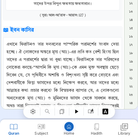
তাদের উপর বিপুল ক্ষমতায় ক্ষমতাবান।
১২
১৩
( সূরা: আল-আ'রাফ - আয়াত: 127 )
১৪
১৫
📖 ইবন কাসির
১৬
এখানে ফিরাউনও তার দলবলের পাস্পরিক পরামর্শের সংবাদ দেয়া 
১৭
হচ্ছে। ঐ লোকদের অন্তরে মূসা (আঃ)-এর প্রতি কত বেশী হিংসা ছিল 
১৮
তাদের এ পরামর্শের দ্বারা তা বুঝা যাচ্ছে। ফিরাউনকে তার পরিষদের 
১৯
লোকেরা বলছে-“আপনি কি মূসা (আঃ)-কে এমন মুক্ত অবস্থায় ছেড়ে 
২০
দিবেন যে, সে পৃথিবীতে অশান্তি ও বিশৃংখলা সৃষ্টি করে বেড়াবে এবং 
২১
Copy
দেশবাসীকে ফিত্না ফাসাদের মধ্যে নিক্ষেপ করবে, আর তাদের মধ্যে 
২২
আল্লাহর কথা প্রচার করবে? কি বিস্ময়কর ব্যাপার যে, এ লোকগুলো 
২৩
অন্যদেরকে মূসা (আঃ) ও মুমিনদের ফাসাদ থেকে সাবধান করছে, 
২৪
অথচ তারা নিজেরাই ফাসাদ ও বিশৃংখলা সৃষ্টিকারী! তাদের নিজেদেরই 
২৫
খবর নেই! কেউ কেউ বলেন যে, (আরবী)–এর (আরবী) অক্ষরটি 
২৬
এখানে ‘এবং’ -এর অর্থ প্রকাশক নয়, বরং (আরবী)-এর অর্থ প্রকাশ 
২৭
করছে। ভাবার্থ হচ্ছে - “হে ফিরাউন! আপনি কি মূসা (আঃ) -কে এই 
Quran
Subject
Hadith
Library
Home
অনুমতি দিয়েছেন যে, সে বিশৃংখলা সৃষ্টি করে বেড়াবে, অথচ সে 
২৮