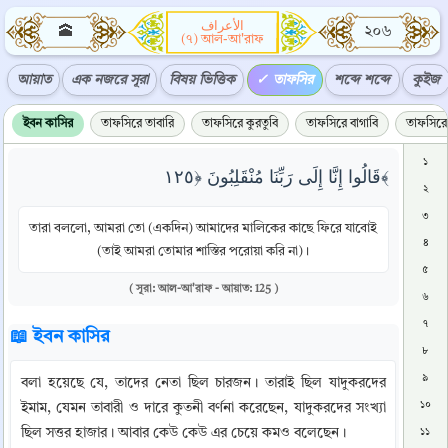
الأعراف
🕋
২০৬
(৭) আল-আ'রাফ
আয়াত
এক নজরে সূরা
বিষয় ভিত্তিক
তাফসির
শব্দে শব্দে
কুইজ
ইবন কাসির
তাফসিরে তাবারি
তাফসিরে কুরতুবি
তাফসিরে বাগাবি
তাফসিরে 
১
قَالُوا إِنَّا إِلَى رَبِّنَا مُنْقَلِبُونَ ﴿١٢٥﴾
২
৩
তারা বললো, আমরা তো (একদিন) আমাদের মালিকের কাছে ফিরে যাবোই
৪
(তাই আমরা তোমার শাস্তির পরোয়া করি না) ।
৫
( সূরা: আল-আ'রাফ - আয়াত: 125 )
৬
৭
📖 ইবন কাসির
৮
৯
বলা হয়েছে যে, তাদের নেতা ছিল চারজন। তারাই ছিল যাদুকরদের 
১০
ইমাম, যেমন তাবারী ও দারে কুতনী বর্ণনা করেছেন, যাদুকরদের সংখ্যা 
ছিল সত্তর হাজার। আবার কেউ কেউ এর চেয়ে কমও বলেছেন।
১১