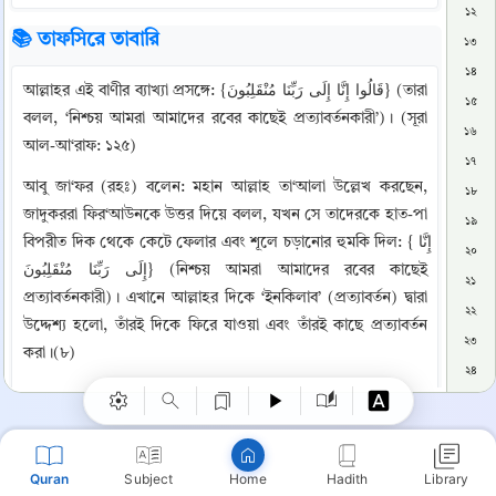
১২
📚 তাফসিরে তাবারি
১৩
১৪
আল্লাহর এই বাণীর ব্যাখ্যা প্রসঙ্গে: {قَالُوا إِنَّا إِلَى رَبِّنَا مُنْقَلِبُونَ} (তারা 
১৫
বলল, ‘নিশ্চয় আমরা আমাদের রবের কাছেই প্রত্যাবর্তনকারী’)। (সূরা 
১৬
আল-আ‘রাফ: ১২৫)
১৭
আবু জা‘ফর (রহঃ) বলেন: মহান আল্লাহ তা‘আলা উল্লেখ করছেন, 
১৮
জাদুকররা ফির‘আউনকে উত্তর দিয়ে বলল, যখন সে তাদেরকে হাত-পা 
১৯
বিপরীত দিক থেকে কেটে ফেলার এবং শূলে চড়ানোর হুমকি দিল: {إِنَّا 
২০
إِلَى رَبِّنَا مُنْقَلِبُونَ} (নিশ্চয় আমরা আমাদের রবের কাছেই 
২১
Copy
প্রত্যাবর্তনকারী)। এখানে আল্লাহর দিকে ‘ইনকিলাব’ (প্রত্যাবর্তন) দ্বারা 
২২
উদ্দেশ্য হলো, তাঁরই দিকে ফিরে যাওয়া এবং তাঁরই কাছে প্রত্যাবর্তন 
২৩
করা।(৮)
২৪
------------------
২৫
২৬
টিকা:
২৭
(৮) ‘আল-ইনকিলাব’ (الانقلاب) এর তাফসির দেখুন পূর্বে পৃষ্ঠা: ৩২, 
Quran
Subject
Hadith
Library
Home
২৮