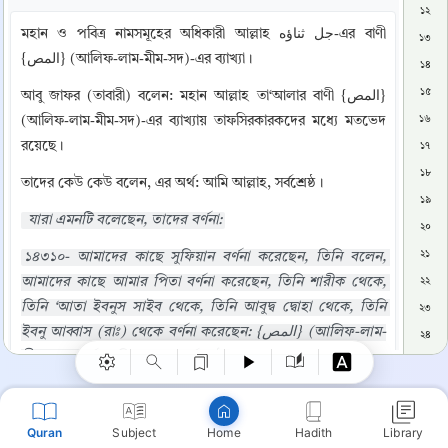
১২
মহান ও পবিত্র নামসমূহের অধিকারী আল্লাহ جل ثناؤه-এর বাণী 
১৩
{المص} (আলিফ-লাম-মীম-সদ)-এর ব্যাখ্যা।
১৪
১৫
আবু জাফর (তাবারী) বলেন: মহান আল্লাহ তা‘আলার বাণী {المص} 
(আলিফ-লাম-মীম-সদ)-এর ব্যাখ্যায় তাফসিরকারকদের মধ্যে মতভেদ 
১৬
রয়েছে।
১৭
১৮
তাদের কেউ কেউ বলেন, এর অর্থ: আমি আল্লাহ, সর্বশ্রেষ্ঠ।
১৯
 যারা এমনটি বলেছেন, তাদের বর্ণনা:
২০
২১
১৪৩১০- আমাদের কাছে সুফিয়ান বর্ণনা করেছেন, তিনি বলেন, 
Copy
আমাদের কাছে আমার পিতা বর্ণনা করেছেন, তিনি শারীক থেকে, 
২২
তিনি ‘আতা ইবনুস সাইব থেকে, তিনি আবুদ্ব দ্বোহা থেকে, তিনি 
২৩
ইবনু আব্বাস (রাঃ) থেকে বর্ণনা করেছেন: {المص} (আলিফ-লাম-
২৪
মীম-সদ) অর্থ, আমি আল্লাহ, সর্বশ্রেষ্ঠ।
২৫
২৬
১৪৩১১- আমার কাছে আল-হারিস বর্ণনা করেছেন, তিনি বলেন, 
২৭
আমাদের কাছে আল-কাসিম ইবনু সাল্লাম বর্ণনা করেছেন, তিনি 
Quran
Subject
Hadith
Library
Home
বলেন, আমাদের কাছে আম্মার ইবনু মুহাম্মাদ বর্ণনা করেছেন, তিনি 
২৮