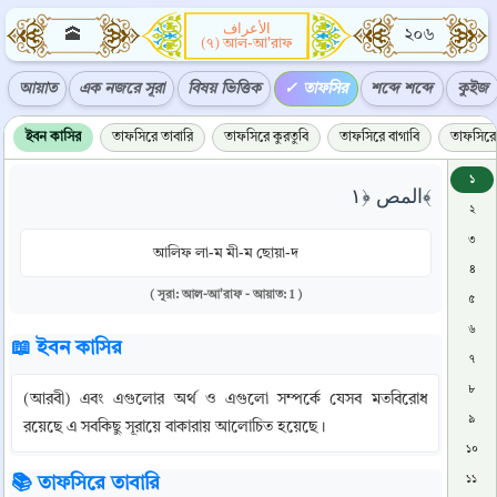
الأعراف
🕋
২০৬
(৭) আল-আ'রাফ
আয়াত
এক নজরে সূরা
বিষয় ভিত্তিক
তাফসির
শব্দে শব্দে
কুইজ
ইবন কাসির
তাফসিরে তাবারি
তাফসিরে কুরতুবি
তাফসিরে বাগাবি
তাফসিরে 
১
المص ﴿١﴾
২
৩
আলিফ লা-ম মী-ম ছোয়া-দ
৪
( সূরা: আল-আ'রাফ - আয়াত: 1 )
৫
৬
📖 ইবন কাসির
৭
৮
(আরবী) এবং এগুলোর অর্থ ও এগুলো সম্পর্কে যেসব মতবিরোধ 
৯
রয়েছে এ সবকিছু সূরায়ে বাকারায় আলোচিত হয়েছে।
১০
📚 তাফসিরে তাবারি
১১