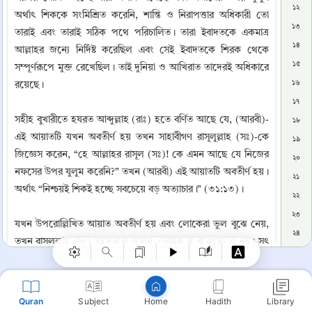
১২
অর্থাৎ শিককে সংমিশ্রিত করেনি, শান্তি ও নিরাপত্তার অধিকারী তো 
১৩
তারাই এবং তারাই সঠিক পথে পরিচালিত। তারা ইবাদতকে একমাত্র 
১৪
আল্লাহর জন্যে নির্দিষ্ট করেছিল এবং সেই ইবাদতকে শিরক থেকে 
১৫
সম্পূর্ণরূপে মুক্ত রেখেছিল। তাই দুনিয়া ও আখিরাত তাদেরই অধিকারে 
১৬
রয়েছে।

১৭
সহীহ বুখারীতে হযরত আব্দুল্লাহ (রাঃ) হতে বর্ণিত আছে যে, (আরবী)-
১৮
এই আয়াতটি যখন অবতীর্ণ হয় তখন সাহাবীগণ রাসূলুল্লাহ (সঃ)-কে 
১৯
জিজ্ঞেস করেন, “হে আল্লাহর রাসূল (সঃ)! কে এমন আছে যে নিজের 
২০
নফসের উপর যুলুম করেনি?” তখন (আরবী) এই আয়াতটি অবতীর্ণ হয়। 
২১
Copy
অর্থাৎ “নিশ্চয়ই শিকই হচ্ছে সবচেয়ে বড় অত্যাচার।” (৩১:১৩)।

২২
২৩
যখন উপরোল্লিখিত আয়াত অবতীর্ণ হয় এবং লোকেরা ভুল বুঝে নেয়, 
২৪
তখন রাসূলুল্লাহ (সঃ) তাদেরকে বলেন, তোমরা যা বুঝেছো তা নয়। সৎ 
২৫
বান্দা অর্থাৎ লোকমান হাকীম কি বলেছিলেন তা কি তোমরা শুননি? 
২৬
তিনি স্বীয় পুত্রকে সম্বোধন করে বলেছিলেনঃ (আরবী) অর্থাৎ “হে 
২৭
আমার প্রিয় পুত্র! আল্লাহর সাথে শরীক স্থাপন করো না, নিশ্চয়ই তার 
Quran
Subject
Hadith
Library
Home
২৮
সাথে শরীক স্থাপন করা হচ্ছে বড় অত্যাচার।” (৩১:১৩) এখানে যুলুম 