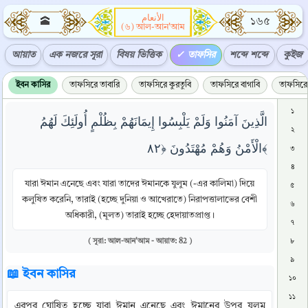
الأنعام
🕋
১৬৫
(৬) আল-আন'আম
আয়াত
এক নজরে সূরা
বিষয় ভিত্তিক
তাফসির
শব্দে শব্দে
কুইজ
ইবন কাসির
তাফসিরে তাবারি
তাফসিরে কুরতুবি
তাফসিরে বাগাবি
তাফসিরে 
১
الَّذِينَ آمَنُوا وَلَمْ يَلْبِسُوا إِيمَانَهُمْ بِظُلْمٍ أُولَئِكَ لَهُمُ
২
الْأَمْنُ وَهُمْ مُهْتَدُونَ ﴿٨٢﴾
৩
৪
যারা ঈমান এনেছে এবং যারা তাদের ঈমানকে যুলুম (-এর কালিমা) দিয়ে
৫
কলুষিত করেনি, তারাই (হচ্ছে দুনিয়া ও আখেরাতে) নিরাপত্তালাভের বেশী
৬
অধিকারী, (মূলত) তারাই হচ্ছে হেদায়াতপ্রাপ্ত।
৭
( সূরা: আল-আন'আম - আয়াত: 82 )
৮
৯
📖 ইবন কাসির
১০
১১
এরপর ঘোষিত হচ্ছে যারা ঈমান এনেছে এবং ঈমানের উপর যুলুম 