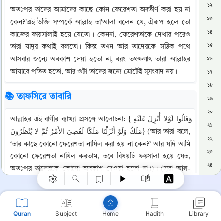
১২
অতঃপর তাদের আমাদের কাছে কোন ফেরেশতা অবতীর্ণ করা হয় না 
১৩
কেন?'এই উক্তি সম্পর্কে আল্লাহ তা'আলা বলেন যে, ঐরূপ হলে তো 
১৪
কাজের ফায়সালাই হয়ে যেতো । কেননা, ফেরেশতাকে দেখার পরেও 
১৫
তারা যাদূর কথাই বলতো। কিন্তু তখন আর তাদেরকে সঠিক পথে 
আসবার জন্যে অবকাশ দেয়া হতো না, বরং তৎক্ষণাৎ তারা আল্লাহর 
১৬
আযাবে পতিত হতো, আর ওটা তাদের জন্যে মোটেই সুসংবাদ নয়।
১৭
১৮
📚 তাফসিরে তাবারি
১৯
২০
আল্লাহর এই বাণীর ব্যাখ্যা প্রসঙ্গে আলোচনা: {وَقَالُوا لَوْلا أُنْزِلَ عَلَيْهِ 
২১
Copy
مَلَكٌ وَلَوْ أَنْزَلْنَا مَلَكًا لَقُضِيَ الأَمْرُ ثُمَّ لا يُنْظَرُونَ} (আর তারা বলে, 
২২
‘তার কাছে কোনো ফেরেশতা নাযিল করা হয় না কেন?’ আর যদি আমি 
২৩
কোনো ফেরেশতা নাযিল করতাম, তবে বিষয়টি ফয়সালা হয়ে যেত, 
২৪
অতঃপর তাদেরকে কোনো অবকাশ দেওয়া হতো না।)। (সূরা আল-
২৫
আন‘আম: ৮)
২৬
আবু জাফর (তাবারী) বলেন, আল্লাহ তা‘আলা বলেন: আমার 
২৭
আয়াতসমূহকে অস্বীকারকারী এবং আমার সাথে শরীক ও উপাস্য 
Quran
Subject
Hadith
Library
Home
২৮