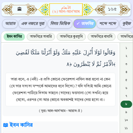
الأنعام
🕋
১৬৫
(৬) আল-আন'আম
আয়াত
এক নজরে সূরা
বিষয় ভিত্তিক
তাফসির
শব্দে শব্দে
কুইজ
ইবন কাসির
তাফসিরে তাবারি
তাফসিরে কুরতুবি
তাফসিরে বাগাবি
তাফসিরে 
১
وَقَالُوا لَوْلَا أُنْزِلَ عَلَيْهِ مَلَكٌ وَلَوْ أَنْزَلْنَا مَلَكًا لَقُضِيَ
২
الْأَمْرُ ثُمَّ لَا يُنْظَرُونَ ﴿٨﴾
৩
৪
তারা বলে, এ (নবী) -র প্রতি কোনো ফেরেশতা নাযিল করা হলো না কেন
৫
(যে তার সত্যতা সম্পর্কে আমাদের বলে দিতো) ? যদি সত্যিই আমি কোনো
৬
ফেরেশতা পাঠিয়ে দিতাম তাহলে (তাদের) ফয়সালা (তো তখনি) হয়ে
৭
যেতো, এরপর তো আর কোনো অবকাশই তাদের দেয়া হতো না।
৮
( সূরা: আল-আন'আম - আয়াত: 8 )
৯
১০
📖 ইবন কাসির
১১