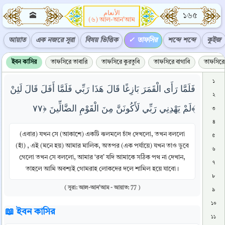
الأنعام
🕋
১৬৫
(৬) আল-আন'আম
আয়াত
এক নজরে সূরা
বিষয় ভিত্তিক
তাফসির
শব্দে শব্দে
কুইজ
ইবন কাসির
তাফসিরে তাবারি
তাফসিরে কুরতুবি
তাফসিরে বাগাবি
তাফসিরে 
১
فَلَمَّا رَأَى الْقَمَرَ بَازِغًا قَالَ هَذَا رَبِّي فَلَمَّا أَفَلَ قَالَ لَئِنْ
২
لَمْ يَهْدِنِي رَبِّي لَأَكُونَنَّ مِنَ الْقَوْمِ الضَّالِّينَ ﴿٧٧﴾
৩
৪
(এবার) যখন সে (আকাশে) একটি ঝলমলে চাঁদ দেখলো, তখন বললো
৫
(হাঁ) , এই (মনে হয়) আমার মালিক, অতপর (এক পর্যায়ে) যখন তাও ডুবে
৬
গেলো তখন সে বললো, আমার ‘রব’ যদি আমাকে সঠিক পথ না দেখান,
৭
তাহলে আমি অবশ্যই গোমরাহ লোকদের দলে শামিল হয়ে যাবো।
৮
( সূরা: আল-আন'আম - আয়াত: 77 )
৯
১০
📖 ইবন কাসির
১১