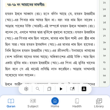
১২
 ৭৪-৭৯ নং আয়াতের তাফসীর: 
১৩
হযরত ইবনে আব্বাস (রাঃ) হতে বর্ণিত আছে যে, হযরত ইবরাহীম 
১৪
(আঃ)-এর পিতার নাম আযর ছিল না। বরং তার নাম ছিল তারেখ । 
১৫
আল্লাহ পাকের উক্তি (আরবী)-এই সম্পর্কে হযরত ইবনে আব্বাস (রাঃ) 
১৬
বলেন যে, এখানে আযর দ্বারা মূর্তিকে বুঝানো হয়েছে। হযরত ইবরাহিম 
১৭
(আঃ)-এর পিতার নাম ছিল তারেখ, মাতার নাম ছিল শানী এবং স্ত্রীর নাম 
১৮
ছিল সারা। আর হযরত ইসমাঈল (আঃ)-এর মাতার নাম ছিল হাজেরা। 
১৯
তিনি ছিলেন হযরত ইবরাহীম (আঃ)-এর ক্রীতদাসী। উলামায়ে নাসাবের 
২০
(বংশ তালিকা যাদের জানা আছে) অধিকাংশের এটাই উক্তি। আর ছিল 
২১
একটা মূর্তির নাম। হযরত ইবরাহীম (আঃ)-এর পিতা এই মূর্তির খাদেম 
Copy
ছিল বলে সে এই নামেই প্রসিদ্ধি লাভ করেছিল। আল্লাহ তাআলাই 
২২
সবেচেয়ে ভাল জানেন।
২৩
২৪
ইবনে জারীর প্রমুখ গুরুজনেরা বলেন যে, ঐ যুগের লোকদের 
২৫
পরিভাষায় ‘আযর' শব্দটি গালি ও দূষণীয় কথা হিসেবে ব্যবহৃত হতো। 
২৬
আর’ শব্দের অর্থ হচ্ছে বক্রতা। ইবনে আবি হাতিম (রঃ) বলেন যে, 
২৭
মু'তামির ইবনে সুলাইমান বর্ণনা করেছেন, আমি আমার পিতা থেকে 
Quran
Subject
Hadith
Library
Home
শুনেছি যে, তিনি আযর’ শব্দের অর্থ বক্তৃতা বলতেন এবং এটা হচ্ছে 
২৮