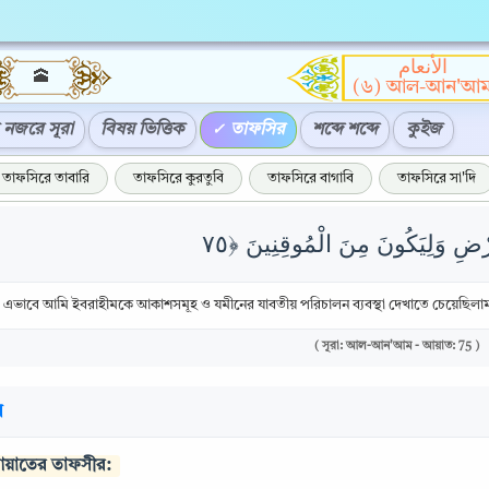
الأنعام
🕋
(৬) আল-আন'আ
নজরে সূরা
বিষয় ভিত্তিক
তাফসির
শব্দে শব্দে
কুইজ
তাফসিরে তাবারি
তাফসিরে কুরতুবি
তাফসিরে বাগাবি
তাফসিরে সা'দি
এভাবে আমি ইবরাহীমকে আকাশসমূহ ও যমীনের যাবতীয় পরিচালন ব্যবস্থা দেখাতে চেয়েছিলাম, 
( সূরা: আল-আন'আম - আয়াত: 75 )
র
আয়াতের তাফসীর: 