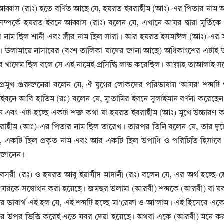
ব্বাস (রাঃ) হতে বর্ণিত আছে যে, হযরত ইবরাহীম (আঃ)-এর পিতার নাম আয
ম্পর্কে হযরত ইবনে আব্বাস (রাঃ) বলেন যে, এখানে আযর দ্বারা মূর্তিক
র নাম ছিল শানী এবং স্ত্রীর নাম ছিল সারা। আর হযরত ইসমাঈল (আঃ)-এর
ী। উলামায়ে নাসাবের (বংশ তালিকা যাদের জানা আছে) অধিকাংশের এটাই উ
তির খাদেম ছিল বলে সে এই নামেই প্রসিদ্ধি লাভ করেছিল। আল্লাহ তাআলাই 
্রমুখ গুরুজনেরা বলেন যে, ঐ যুগের লোকদের পরিভাষায় ‘আযর' শব্দটি গ
। ইবনে আবি হাতিম (রঃ) বলেন যে, মু'তামির ইবনে সুলাইমান বর্ণনা করেছে
ন এবং এটা হচ্ছে একটা শক্ত কথা যা হযরত ইবরাহীম (আঃ) মুখে উচ্চারণ 
রাহীম (আঃ)-এর পিতার নাম ছিল তারেখ । তারপর তিনি বলেন যে, তার দু
, একটি ছিল প্রকৃত নাম এবং আর একটি ছিল উপাধি ও পরিচিতি হিসাবে 
ী জানেন।
Copy
সরী (রঃ) ও হযরত আবু ইয়াযীদ মাদানী (রঃ) বলেন যে, এর অর্থ হচ্ছে-হে 
যরকে সম্বোধন করা হয়েছে। জমহুর উলামা (আরবী) শব্দকে (আরবী) বা যবর
এর ভাবার্থ এই হল যে, এই শব্দটি হচ্ছে মা'রেফা ও আ’লাম। এই হিসেবে 
এর উপর ভিত্তি করেই এতে যবর দেয়া হয়েছে। অথবা একে (আরবী) মনে