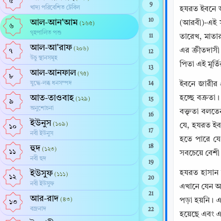
৫
9
খাদ্য পরিবেশিত টেবিল
হযরত ইবনে আ
10
আল-আন'আম
(আরবী)-এই স
(১৬৫)
৬
গৃহপালিত পশু
তারেখ, মাতা
11
আল-আ'রাফ
(২০৬)
এর ক্রীতদাস
৭
12
উচু স্থানসমূহ
পিতা এই মূর্
13
আল-আনফাল
(৭৫)
৮
যুদ্ধে-লব্ধ ধনসম্পদ
ইবনে জারীর প
14
আত-তাওবাহ
হচ্ছে বক্রতা
(১২৯)
15
৯
অনুশোচনা
বক্তৃতা বলতে
16
ইউনুস
(১০৯)
যে, হযরত ইব
১০
17
নবী ইউনুস
হতে পারে যে
হুদ
18
(১২৩)
১১
সবচেয়ে বেশ
নবী হুদ
19
ইউসুফ
হযরত হাসান ব
(১১১)
১২
20
নবী ইউসুফ
এখানে যেন আ
21
আর-রাদ
(৪৩)
পড়া হয়নি। 
১৩
বজ্রনাদ
22
হয়েছে এবং 