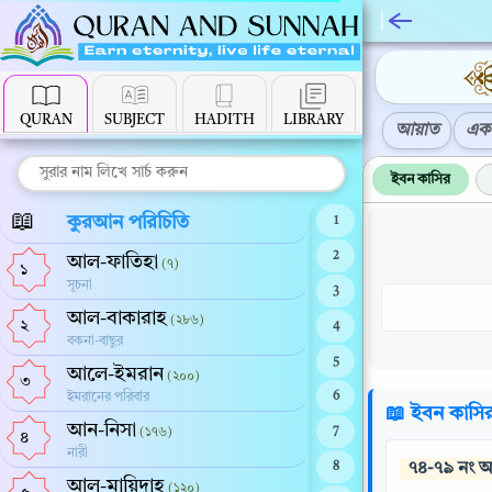
QURAN
SUBJECT
HADITH
LIBRARY
আয়াত
এক 
ইবন কাসির
📖
কুরআন পরিচিতি
1
2
আল-ফাতিহা
(৭)
১
সূচনা
3
আল-বাকারাহ
(২৮৬)
২
4
বকনা-বাছুর
5
আলে-ইমরান
(২০০)
৩
ইমরানের পরিবার
6
📖 ইবন কাসি
আন-নিসা
(১৭৬)
7
৪
নারী
 ৭৪-৭৯ নং 
8
আল-মায়িদাহ
(১২০)