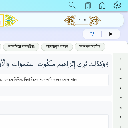
১৬৫
ম
তাফসিরে জাকারিয়া
আহসানুল বায়ান
ফাতহুল মাজীদ
১
وَكَذَلِكَ نُرِي إِبْرَاهِيمَ مَلَكُوتَ السَّمَوَاتِ وَالْأَرْضِ وَلِيَكُونَ مِنَ الْمُوقِنِينَ ﴿٧٥﴾
২
৩
যেন সে নিশ্চিত বিশ্বাসীদের দলে শামিল হয়ে যেতে পারে।
৪
৫
৬
৭
৮