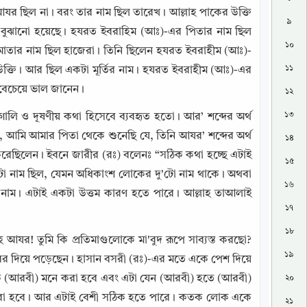
র ছিল না। বরং তার নাম ছিল তারেখ । আল্লাহ পাকের উক্তি 
৯
ে বুঝানো হয়েছে। হযরত ইবরাহিম (আঃ)-এর পিতার নাম ছিল 
১০
 মাতার নাম ছিল হাজেরা। তিনি ছিলেন হযরত ইবরাহীম (আঃ)-
১১
ক্তি। আর ছিল একটা মূর্তির নাম। হযরত ইবরাহীম (আঃ)-এর 
সবেচেয়ে ভাল জানেন।
১২
১৩
ালি ও দূষণীয় কথা হিসেবে ব্যবহৃত হতো। আর’ শব্দের অর্থ 
ন, আমি আমার পিতা থেকে শুনেছি যে, তিনি আযর’ শব্দের অর্থ 
১৪
করেছিলেন। ইবনে জারীর (রঃ) বলেনঃ “সঠিক কথা হচ্ছে এটাই 
১৫
টো নাম ছিল, যেমন অধিকাংশ লোকের দু'টো নাম থাকে। অথবা 
১৬
নাম। এটাই একটা উত্তম কারণ হতে পারে। আল্লাহ তাআলাই 
১৭
১৮
আযর! তুমি কি প্রতিমাগুলোকে মা'বুদ রূপে সাব্যস্ত করছো? 
১৯
 দিয়ে পড়েছেন। হাসান বসরী (রঃ)-এর মতে একে পেশ দিয়ে 
একে (আরবী) মনে করা হবে এবং এটা যেন (আরবী) হতে (আরবী) 
২০
 করা হবে। আর এটাই বেশী সঠিক হতে পারে। কতক লোক একে 
২১