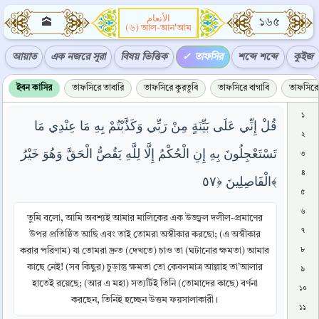
الأنعام
🕋
১৬৫
(৬) আল-আন'আম
আয়াত
এক নজরে সূরা
বিষয় ভিত্তিক
তাফসির
শব্দে শব্দে
কুইজ
ইবন কাসির
তাফসিরে তাবারি
তাফসিরে কুরতুবি
তাফসিরে বাগাবি
তাফসিরে 
১
قُلْ إِنِّي عَلَى بَيِّنَةٍ مِنْ رَبِّي وَكَذَّبْتُمْ بِهِ مَا عِنْدِي مَا
২
تَسْتَعْجِلُونَ بِهِ إِنِ الْحُكْمُ إِلَّا لِلَّهِ يَقُصُّ الْحَقَّ وَهُوَ خَيْرُ
৩
৪
الْفَاصِلِينَ ﴿٥٧﴾
৫
৬
তুমি বলো, আমি অবশ্যই আমার মালিকের এক উজ্জ্বল দলীল-প্রমাণের
৭
উপর প্রতিষ্ঠিত আছি এবং তাই তোমরা অস্বীকার করছো; (এ অস্বীকার
করার পরিণাম) যা তোমরা দ্রুত (দেখতে) চাও তা (ঘটানোর ক্ষমতা) আমার
৮
কাছে নেই! (সব কিছুর) চুড়ান্তু ক্ষমতা তো কেবলমাত্র আল্লাহ তা’আলার
৯
হাতেই রয়েছে; (আর এ মহা) সত্যটিই তিনি (তোমাদের কাছে) বর্ণনা
১০
করছেন, তিনিই হচ্ছেন উত্তম ফয়সালাকারী।
১১