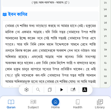
( সূরা: আল-আন'আম - আয়াত: 57 )
১২
১৩
📖 ইবন কাসির
১৪
১৫
তোমরা যে শাস্তির জন্য তাড়াহুড়া করছে তা আমার হাতে নেই। হুকুমের 
১৬
মালিক তো একমাত্র আল্লাহ। যদি তিনি সত্বর তোমাদের উপর শাস্তি 
১৭
আনয়নের ইচ্ছে করেন তবে সেই শাস্তি সত্বরই তোমাদের উপর এসে 
১৮
পড়বে। আর যদি তিনি কোন মহান উদ্দেশ্যকে সামনে রেখে শাস্তি 
১৯
প্রদানে বিলম্ব করেন এবং তোমাদেরকে অবকাশ দেন তবে ওটারও তার 
২০
অধিকার রয়েছে। এজন্যেই আল্লাহ পাক বলেনঃ তিনি সত্যপন্থা 
অবলম্বন করে থাকেন। এবং তিনি কোন নির্দেশ জারী ও বান্দাদের মধ্যে 
২১
Copy
কোন হুকুম চালুর ব্যাপারে সত্যের উপর প্রতিষ্ঠিত থাকেন। হে নবী 
২২
(সঃ)! তুমি তাদেরকে বল-যদি তোমাদের উপর সত্বর শাস্তি আনয়ন 
২৩
আমার অধিকারভুক্ত হতো তবে তোমরা যে শাস্তির যোগ্য তা আমি সত্বরই 
২৪
তোমাদের উপর অবতীর্ণ করতাম। আর আল্লাহ তো অত্যাচারীদেরকে 
২৫
ভালরূপেই জানেন।
২৬
২৭
📚 তাফসিরে তাবারি
Quran
Subject
Hadith
Library
Home
২৮