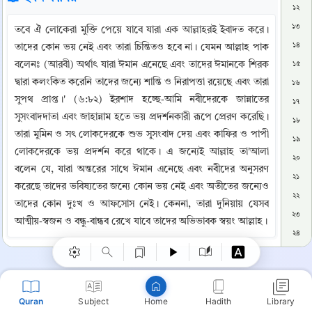
১২
১৩
তবে ঐ লোকেরা মুক্তি পেয়ে যাবে যারা এক আল্লাহরই ইবাদত করে। 
১৪
তাদের কোন ভয় নেই এবং তারা চিন্তিতও হবে না। যেমন আল্লাহ পাক 
বলেনঃ (আরবী) অর্থাৎ যারা ঈমান এনেছে এবং তাদের ঈমানকে শিরক 
১৫
দ্বারা কলংকিত করেনি তাদের জন্যে শান্তি ও নিরাপত্তা রয়েছে এবং তারা 
১৬
সুপথ প্রাপ্ত।' (৬:৮২) ইরশাদ হচ্ছে-আমি নবীদেরকে জান্নাতের 
১৭
সুসংবাদদাতা এবং জাহান্নাম হতে ভয় প্রদর্শনকারী রূপে প্রেরণ করেছি। 
১৮
তারা মুমিন ও সৎ লোকদেরকে শুভ সুসংবাদ দেয় এবং কাফির ও পাপী 
১৯
লোকদেরকে ভয় প্রদর্শন করে থাকে। এ জন্যেই আল্লাহ তা'আলা 
২০
বলেন যে, যারা অন্তরের সাথে ঈমান এনেছে এবং নবীদের অনুসরণ 
২১
Copy
করেছে তাদের ভবিষ্যতের জন্যে কোন ভয় নেই এবং অতীতের জন্যেও 
২২
তাদের কোন দুঃখ ও আফসোস নেই। কেননা, তারা দুনিয়ায় যেসব 
২৩
আত্মীয়-স্বজন ও বন্ধু-বান্ধব রেখে যাবে তাদের অভিভাবক স্বয়ং আল্লাহ।
২৪
২৫
📚 তাফসিরে তাবারি
২৬
এই আয়াতের তাফসীর প্রসঙ্গে আলোচনা: {وَمَا نُرْسِلُ الْمُرْسَلِينَ إِلا 
২৭
Quran
Subject
Hadith
Library
Home
مُبَشِّرِينَ وَمُنْذِرِينَ فَمَنْ آمَنَ وَأَصْلَحَ فَلا خَوْفٌ عَلَيْهِمْ وَلا هُمْ 
২৮