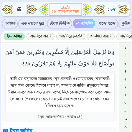
الأنعام
🕋
১৬৫
(৬) আল-আন'আম
আয়াত
এক নজরে সূরা
বিষয় ভিত্তিক
তাফসির
শব্দে শব্দে
কুইজ
ইবন কাসির
তাফসিরে তাবারি
তাফসিরে কুরতুবি
তাফসিরে বাগাবি
তাফসিরে 
১
وَمَا نُرْسِلُ الْمُرْسَلِينَ إِلَّا مُبَشِّرِينَ وَمُنْذِرِينَ فَمَنْ آمَنَ
২
وَأَصْلَحَ فَلَا خَوْفٌ عَلَيْهِمْ وَلَا هُمْ يَحْزَنُونَ ﴿٤٨﴾
৩
৪
আমি তো রসূলদের (জান্নাতের) সুসংবাদবাহী ও (জাহান্নামের) সতর্ককারী
৫
ছাড়া অন্য কোনো হিসেবে পাঠাই না, অতপর যে ব্যক্তি (রসূলদের উপর)
৬
ঈমান আনবে এবং (তাদের কথা মতো) নিজেকে সংশোধন করে নেবে, এমন
৭
লোকদের (পরকালে) কোনো ভয় নেই এবং তাদের (সেদিন) কোনোরকম
৮
চিন্তিুতও হতে হবে না।
৯
( সূরা: আল-আন'আম - আয়াত: 48 )
১০
১১
📖 ইবন কাসির