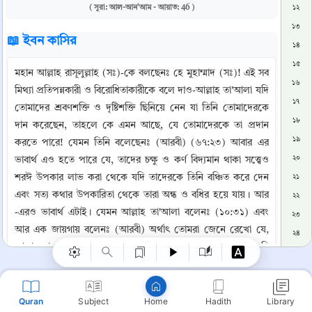
( সূরা: আল-আন'আম - আয়াত: 46 )
১২
১৩
📖 ইবন কাসির
১৪
১৫
মহান আল্লাহ রাসূলুল্লাহ (সঃ)-কে বলছেনঃ হে মুহাম্মাদ (সঃ)! এই সব 
১৬
মিথ্যা প্রতিপন্নকারী ও বিরোধিতাকারীকে বলে দাও-আল্লাহ তা'আলা যদি 
১৭
তোমাদের শ্রবণশক্তি ও দৃষ্টিশক্তি ছিনিয়ে নেন যা তিনি তোমাদেরকে 
১৮
দান করেছেন, তাহলে কে এমন আছে, যে তোমাদেরকে তা প্রদান 
১৯
করতে পারে! যেমন তিনি বলেছেনঃ (আরবী) (৬৭:২৩) আবার এর 
২০
ভাবার্থ এও হতে পারে যে, তাদের চক্ষু ও কর্ণ বিদ্যমান থাকা সত্ত্বেও 
শরঈ উপকার লাভ করা থেকে যদি তাদেরকে তিনি বঞ্চিত করে দেন 
২১
Copy
এবং সত্য কথার উপকারিতা থেকে তারা অন্ধ ও বধির হয়ে যায়। আর 
২২
-এরও ভাবার্থ এটাই। যেমন আল্লাহ তা'আলা বলেনঃ (১০:৩১) এবং 
২৩
আর এক জায়গায় বলেনঃ (আরবী) অর্থাৎ তোমরা জেনে রেখো যে, 
২৪
আল্লাহ মানুষ ও তার অন্তরের মধ্যে ফিরে থাকেন।' (৮:২৪) অর্থাৎ যদি 
২৫
তিনি তোমাদের অন্তরের উপর মোহর লাগিয়ে দেন তবে কে এমন 
২৬
আছে, যে ঐ মোহরকে ভেঙ্গে দিতে পারে? এই জন্যেই তিনি বলেনঃ 
২৭
তোমরা একটু চিন্তা করে দেখো যে, আমি কিভাবে নিজের কথাকে 
Quran
Subject
Hadith
Library
Home
২৮