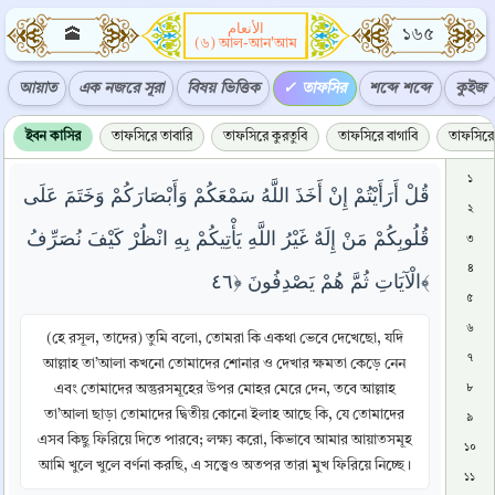
الأنعام
🕋
১৬৫
(৬) আল-আন'আম
আয়াত
এক নজরে সূরা
বিষয় ভিত্তিক
তাফসির
শব্দে শব্দে
কুইজ
ইবন কাসির
তাফসিরে তাবারি
তাফসিরে কুরতুবি
তাফসিরে বাগাবি
তাফসিরে 
১
قُلْ أَرَأَيْتُمْ إِنْ أَخَذَ اللَّهُ سَمْعَكُمْ وَأَبْصَارَكُمْ وَخَتَمَ عَلَى
২
قُلُوبِكُمْ مَنْ إِلَهٌ غَيْرُ اللَّهِ يَأْتِيكُمْ بِهِ انْظُرْ كَيْفَ نُصَرِّفُ
৩
৪
الْآيَاتِ ثُمَّ هُمْ يَصْدِفُونَ ﴿٤٦﴾
৫
৬
(হে রসূল, তাদের) তুমি বলো, তোমরা কি একথা ভেবে দেখেছো, যদি
৭
আল্লাহ তা’আলা কখনো তোমাদের শোনার ও দেখার ক্ষমতা কেড়ে নেন
এবং তোমাদের অন্তুরসমূহের উপর মোহর মেরে দেন, তবে আল্লাহ
৮
তা’আলা ছাড়া তোমাদের দ্বিতীয় কোনো ইলাহ আছে কি, যে তোমাদের
৯
এসব কিছু ফিরিয়ে দিতে পারবে; লক্ষ্য করো, কিভাবে আমার আয়াতসমূহ
১০
আমি খুলে খুলে বর্ণনা করছি, এ সত্ত্বেও অতপর তারা মুখ ফিরিয়ে নিচ্ছে।
১১