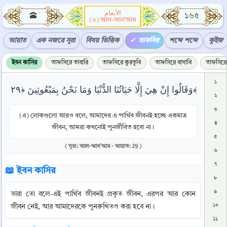
الأنعام
🕋
১৬৫
(৬) আল-আন'আম
আয়াত
এক নজরে সূরা
বিষয় ভিত্তিক
তাফসির
শব্দে শব্দে
কুইজ
ইবন কাসির
তাফসিরে তাবারি
তাফসিরে কুরতুবি
তাফসিরে বাগাবি
তাফসিরে 
১
وَقَالُوا إِنْ هِيَ إِلَّا حَيَاتُنَا الدُّنْيَا وَمَا نَحْنُ بِمَبْعُوثِينَ ﴿٢٩﴾
২
৩
(এ) লোকগুলো আরও বলে, আমাদের এ পার্থিব জীবনই হচ্ছে একমাত্র
৪
জীবন, আমরা কখনোই পুনর্জীবিত হবো না।
৫
( সূরা: আল-আন'আম - আয়াত: 29 )
৬
৭
📖 ইবন কাসির
৮
৯
তারা তো বলে-এই পার্থিব জীবনই প্রকৃত জীবন, এরপর আর কোন 
১০
জীবন নেই, আর আমাদেরকে পুনরুথিতও করা হবে না।
১১