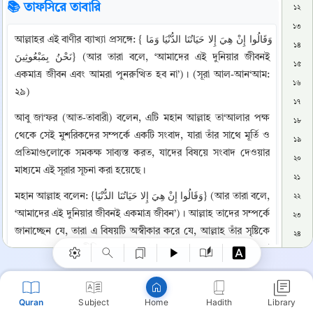
📚 তাফসিরে তাবারি
১২
১৩
আল্লাহর এই বাণীর ব্যাখ্যা প্রসঙ্গে: {وَقَالُوا إِنْ هِيَ إِلا حَيَاتُنَا الدُّنْيَا وَمَا 
১৪
نَحْنُ بِمَبْعُوثِينَ} (আর তারা বলে, ‘আমাদের এই দুনিয়ার জীবনই 
১৫
একমাত্র জীবন এবং আমরা পুনরুত্থিত হব না’)। (সূরা আল-আন‘আম: 
১৬
২৯)
১৭
আবু জা‘ফর (আত-তাবারী) বলেন, এটি মহান আল্লাহ তা‘আলার পক্ষ 
১৮
থেকে সেই মুশরিকদের সম্পর্কে একটি সংবাদ, যারা তাঁর সাথে মূর্তি ও 
১৯
প্রতিমাগুলোকে সমকক্ষ সাব্যস্ত করত, যাদের বিষয়ে সংবাদ দেওয়ার 
২০
মাধ্যমে এই সূরার সূচনা করা হয়েছে।
২১
Copy
মহান আল্লাহ বলেন: {وَقَالُوا إِنْ هِيَ إِلا حَيَاتُنَا الدُّنْيَا} (আর তারা বলে, 
২২
‘আমাদের এই দুনিয়ার জীবনই একমাত্র জীবন’)। আল্লাহ তাদের সম্পর্কে 
২৩
জানাচ্ছেন যে, তারা এ বিষয়টি অস্বীকার করে যে, আল্লাহ তাঁর সৃষ্টিকে 
২৪
মৃত্যুর পর পুনরায় জীবিত করবেন। আর তারা বলে: “মৃত্যুর পরে কোনো 
২৫
জীবন নেই, এবং ধ্বংসের পরে কোনো পুনরুত্থান বা পুনর্জীবন নেই।” 
২৬
তাদের এই অস্বীকৃতি এবং পরকালে আল্লাহর পুরস্কার ও শাস্তিকে 
২৭
অস্বীকার করার কারণে, তারা কোন পাপে লিপ্ত হলো বা কোন 
Quran
Subject
Hadith
Library
Home
২৮