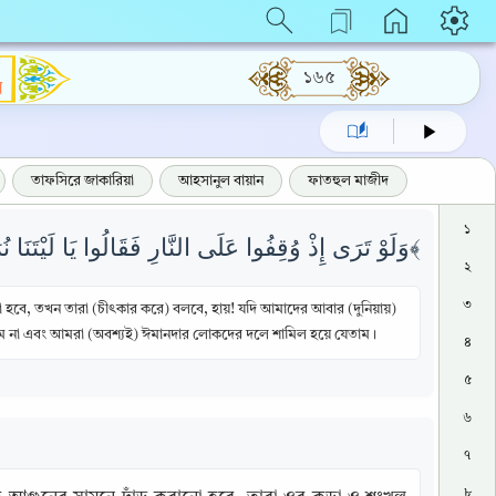
১৬৫
ম
তাফসিরে জাকারিয়া
আহসানুল বায়ান
ফাতহুল মাজীদ
১
وَلَوْ تَرَى إِذْ وُقِفُوا عَلَى النَّارِ فَقَالُوا يَا لَيْتَنَا نُرَدُّ وَلَا نُكَذِّبَ بِآيَاتِ رَبِّنَا وَنَكُونَ مِنَ الْمُؤْمِنِينَ ﴿٢٧﴾
২
৩
ানো হবে, তখন তারা (চীৎকার করে) বলবে, হায়! যদি আমাদের আবার (দুনিয়ায়)
ম না এবং আমরা (অবশ্যই) ঈমানদার লোকদের দলে শামিল হয়ে যেতাম।
৪
৫
৬
৭
৮