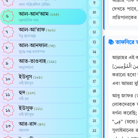
আল্লাহ পাক 
৫
9
খাদ্য পরিবেশিত টেবিল
দেখতে পাবে,
10
আল-আন'আম
(১৬৫)
৬
প্রতিপালকের
গৃহপালিত পশু
11
আল-আ'রাফ
(২০৬)
৭
12
উচু স্থানসমূহ
📚 তাফসিরে ত
13
আল-আনফাল
(৭৫)
৮
যুদ্ধে-লব্ধ ধনসম্পদ
14
আল্লাহর এই বা
আত-তাওবাহ
(১২৯)
15
৯
{وَلَوْ تَرَى إِذْ وُقِفُوا عَلَى النَّارِ فَقَالُوا يَا لَيْتَنَا نُرَدُّ وَلا نُكَذِّبَ بِآيَاتِ رَبِّنَا وَنَكُونَ مِنَ الْمُؤْمِنِينَ} (আর তুমি যদি দেখতে, যখন তাদেরকে আগুনের উপর দাঁড় 
অনুশোচনা
16
করানো হবে! 
ইউনুস
(১০৯)
১০
17
এবং আমরা মুম
নবী ইউনুস
হুদ
18
(১২৩)
১১
আবু জাফর (তা
নবী হুদ
19
লোকদেরকে যা
ইউসুফ
(১১১)
১২
20
বর্ণনা করেছ
নবী ইউসুফ
21
“فِي” (মধ্যে)-এর স্থানে “عَلَى” (উপর) শব্দটি ব্যবহার করা হয়েছে। যেমন আল্লাহ বলেছেন: {وَاتَّبَعُوا مَا تَتْلُو الشَّيَاطِينُ عَلَى مُلْكِ سُلَيْمَانَ} (আর 
আর-রাদ
(৪৩)
১৩
সুলাইমানের র
বজ্রনাদ
22