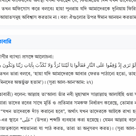
এখানে কাফিরদের অবস্থা বর্ণনা করছেন যে, কিয়ামতের দিন যখন তাদেরকে
 তখন অফিসোস করে বলবেঃ হায়! পুনরায় যদি আমাদেরকে দুনিয়ায় ফি
 আয়াতসমূহ অবিশ্বাস করতাম না। বরং ঐগুলোর উপর ঈমান আনয়ন করতা
াবারি
ণীর ব্যাখ্যা প্রসঙ্গে আলোচনা:

তখন তারা বলবে, ‘হায়! যদি আমাদেরকে আবার ফেরত পাঠানো হতো, তাহ
িনদের অন্তর্ভুক্ত হতাম’)। (সূরা আল-আন‘আম: ২৭)
বারী) বলেন: আল্লাহ তা‘আলা তাঁর নবী মুহাম্মাদ সাল্লাল্লাহু আলাইহি ওয়া 
Copy
রা তাদের রবের সাথে মূর্তি ও প্রতিমার সমকক্ষ নির্ধারণ করেছে, তোমা
ি; “যখন তাদেরকে দাঁড় করানো হবে”, অর্থাৎ যখন তাদেরকে আটকে রাখা 
াজত্বকালে শয়তানরা যা পাঠ করত, তারা তা অনুসরণ করত)। (সূরা আল-বাকারা