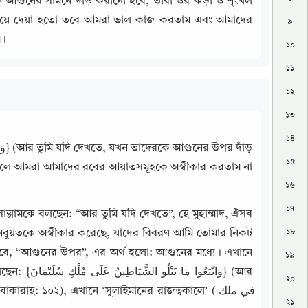
 আগুনের সামনে দাঁড় করানো হবে, তারা ওর কড়া ও শৃংখল 
রিয়ে দেয়া হতো তবে আমরা ভাল কাজ করতাম এবং আমাদের 
৯
ম।
১০
১১
১২
১৩
১৪
১৫
লে আমরা আমাদের রবের আয়াতসমূহকে অস্বীকার করতাম না 
১৬
১৭
সাল্লামকে বলছেন: “আর তুমি যদি দেখতে”, হে মুহাম্মাদ, ঐসব 
১৮
র নবুয়তকে অস্বীকার করেছে, যাদের বিবরণ আমি তোমার নিকট 
হবে, “আগুনের উপর”, এর অর্থ হলো: আগুনের মধ্যে। এখানে 
১৯
২০
হ: ১০২), এখানে ‘সুলাইমানের রাজত্বকালে’ (في ملك 
২১