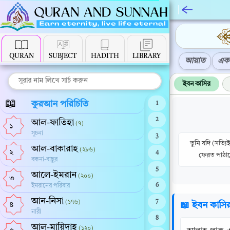
QURAN
SUBJECT
HADITH
LIBRARY
আয়াত
এক 
ইবন কাসির
📖
কুরআন পরিচিতি
1
2
আল-ফাতিহা
(৭)
১
সূচনা
3
তুমি যদি (সত্য
আল-বাকারাহ
(২৮৬)
২
4
ফেরত পাঠান
বকনা-বাছুর
5
আলে-ইমরান
(২০০)
৩
ইমরানের পরিবার
6
আন-নিসা
(১৭৬)
7
📖 ইবন কাসি
৪
নারী
8
আল-মায়িদাহ
(১২০)