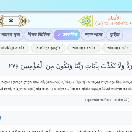
الأنعام
🕋
(৬) আল-আন'আ
নজরে সূরা
বিষয় ভিত্তিক
তাফসির
শব্দে শব্দে
কুইজ
তাফসিরে তাবারি
তাফসিরে কুরতুবি
তাফসিরে বাগাবি
তাফসিরে সা'দি
িই তাদের) দেখতে পেতে যখন এই (হতভাগ্য) ব্যক্তিদের (জ্বলন্তু) আগুনের পাশে এনে দাঁড় কর
ো হতো, তাহলে আমরা (আর কখনো) আমাদের মালিকের আয়াতসমূহকে মিথ্যা প্রতিপন্ন করতা
( সূরা: আল-আন'আম - আয়াত: 27 )
র