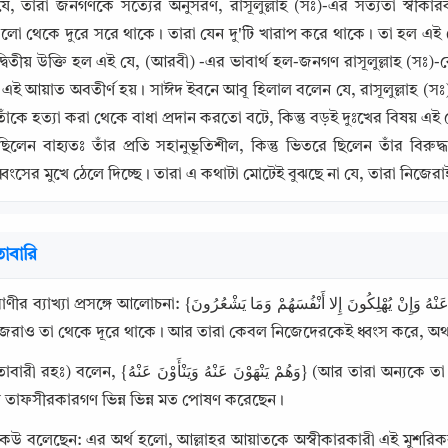
যে, তারা জনগণকে সত্যের অনুসরণ, রাসূলুল্লাহ (সঃ)-এর সত্যতা স্ব
লো থেকে দুরে সরে থাকে। তারা যেন দু'টি খারাপ করে থাকে। তা হল এই য
্বিতীয় উক্তি হল এই যে, (আরবী) -এর ভাবার্থ হল-জনগণ রাসূলুল্লাহ (সঃ)-ক
ই এই আয়াত অবতীর্ণ হয়। সাঈদ ইবনে আবূ হিলাল বলেন যে, রাসূলুল্লাহ (সঃ
কে হত্যা করা থেকে বাধা প্রদান করতো বটে, কিন্তু বড়ই দুঃখের বিষয় এ
 ছিলেন বাহ্যতঃ তাঁর প্রতি সহানুভূতিশীল, কিন্তু ভিতরে ছিলেন তাঁর বিরুদ
বংসের মুখে ঠেলে দিচ্ছে। তারা এ কথাটা মোটেই বুঝছে না যে, তারা নিজের
াবারি
وَهُمْ يَنْهَوْنَ عَنْهُ وَيَنْأَوْنَ عَنْهُ وَإِنْ يُهْلِكُونَ إِلا أَنْفُسَهُمْ وَمَا يَ} (আর তারা অন্যকে তা থেকে বিরত 
Copy
জেরাও তা থেকে দূরে থাকে। আর তারা কেবল নিজেদেরকেই ধ্বংস করে, অ
وَهُمْ يَنْهَوْن} (আর তারা অন্যকে তা থেকে বিরত রাখে এবং নিজেরাও তা থেকে দূরে থাকে) - এই 
যায় তাফসীরকারগণ ভিন্ন ভিন্ন মত পোষণ করেছেন।
উ বলেছেন: এর অর্থ হলো, আল্লাহর আয়াতকে অস্বীকারকারী এই মুশরিকরা মান