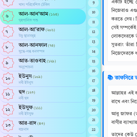
৫
একটি হচ্ছে 
9
খাদ্য পরিবেশিত টেবিল
নিজেরাও এগু
10
আল-আন'আম
(১৬৫)
৬
করতে দেয়। দ
গৃহপালিত পশু
11
সেই সম্পর্কে
আল-আ'রাফ
(২০৬)
৭
12
লোকদেরকে তাঁ
উচু স্থানসমূহ
13
আল-আনফাল
সুতরাং তাঁরা
(৭৫)
৮
যুদ্ধে-লব্ধ ধনসম্পদ
14
নিজেদেরকে ধ্
আত-তাওবাহ
(১২৯)
15
৯
অনুশোচনা
16
ইউনুস
(১০৯)
📚 তাফসিরে ত
১০
17
নবী ইউনুস
হুদ
18
(১২৩)
আল্লাহর এই বাণীর ব্যাখ্যা প্রসঙ্গে আলোচনা: {شْعُرُونَ
১১
নবী হুদ
19
রাখে এবং নি
ইউসুফ
(১১১)
১২
20
আবু জাফর (তাবারী রহঃ) বলেন, {َ عَنْهُ وَيَنْأَوْنَ عَنْهُ
নবী ইউসুফ
21
বাণীর ব্যাখ্
আর-রাদ
(৪৩)
১৩
বজ্রনাদ
22
তাদের কেউ কে