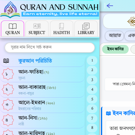
QURAN
SUBJECT
HADITH
LIBRARY
আয়াত
এক 
ইবন কাসির
📖
কুরআন পরিচিতি
1
2
আল-ফাতিহা
(৭)
১
সূচনা
3
তারা (যেমন) ন
আল-বাকারাহ
(২৮৬)
২
4
বকনা-বাছুর
5
আলে-ইমরান
(২০০)
৩
ইমরানের পরিবার
6
📖 ইবন কাসি
আন-নিসা
(১৭৬)
7
৪
নারী
তারা জনগণকে 
8
আল-মায়িদাহ
(১২০)