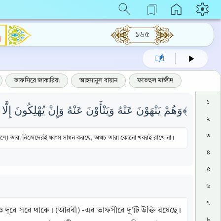
১৬৫
ম
তাফসিরে জাকারিয়া
আহসানুল বায়ান
ফাতহুল মাজীদ
১
وَهُمْ يَنْهَوْنَ عَنْهُ وَيَنْأَوْنَ عَنْهُ وَإِنْ يُهْلِكُونَ إِلَّا أَنْفُسَهُمْ وَمَا يَشْعُرُونَ ﴿٢٦﴾
২
৩
রণে) তারা নিজেদেরই ধ্বংস সাধন করছে, অথচ তারা কোনো খবরই রাখে না।
৪
৫
৬
৭
ূরে সরে থাকে। (আরবী) -এর তাফসীরে দু'টি উক্তি রয়েছে। 
৮