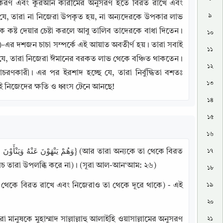
ীকারকরণ এবং কুরআন কারীমের অনুসরণ হতে বিরত রাখে এবং 
৯
ে, তারা না নিজেরা উপকৃত হয়, না অন্যদেরকে উপকার লাভ 
ে কষ্ট দেয়ার চেষ্টা করলে আবু তালিব তাদেরকে বাধা দিতেন। 
১০
)-এর দশজন চাচা সম্পর্কে এই আয়াত অবতীর্ণ হয়। তারা সবাই 
১১
ই যে, তারা নিজেরা ঈমানের বরকত লাভ থেকে বঞ্চিত থাকতেন। 
১২
্ধাচরণকারী। এর পর ইরশাদ হচ্ছে যে, তারা নির্বুদ্ধিতা বশতঃ 
১৩
াই নিজেদের ক্ষতি ও ধ্বংস টেনে আনছে!
১৪
১৫
১৬
১৭
থচ তারা উপলব্ধি করে না)। (সূরা আল-আন‘আম: ২৬)
১৮
১৯
২০
ুষকে মুহাম্মাদ সাল্লাল্লাহু আলাইহি ওয়াসাল্লামের অনুসরণ 
২১