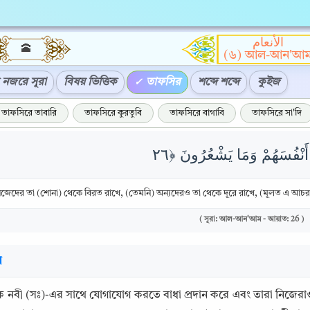
الأنعام
🕋
(৬) আল-আন'আ
নজরে সূরা
বিষয় ভিত্তিক
তাফসির
শব্দে শব্দে
কুইজ
তাফসিরে তাবারি
তাফসিরে কুরতুবি
তাফসিরে বাগাবি
তাফসিরে সা'দি
িজেদের তা (শোনা) থেকে বিরত রাখে, (তেমনি) অন্যদেরও তা থেকে দূরে রাখে, (মূলত এ আচ
( সূরা: আল-আন'আম - আয়াত: 26 )
র
নবী (সঃ)-এর সাথে যোগাযোগ করতে বাধা প্রদান করে এবং তারা নিজেরাও দ