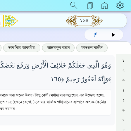
১৬৫
ম
তাফসিরে জাকারিয়া
আহসানুল বায়ান
ফাতহুল মাজীদ
১
وَهُوَ الَّذِي جَعَلَكُمْ خَلَائِفَ الْأَرْضِ وَرَفَعَ بَعْضَكُم
২
وَإِنَّهُ لَغَفُورٌ رَحِيمٌ ﴿١٦٥﴾
৩
৪
কে অন্য জনের উপর (কিছু বেশী) মর্যাদা দান করেছেন, এর উদ্দেশ্য হচ্ছে,
৫
ে চান; (জেনে রেখো, ) তোমার মালিক শাস্তিুদানের ব্যাপারে অত্যন্ত (কঠোর
পরম দয়াময়।
৬
৭
৮