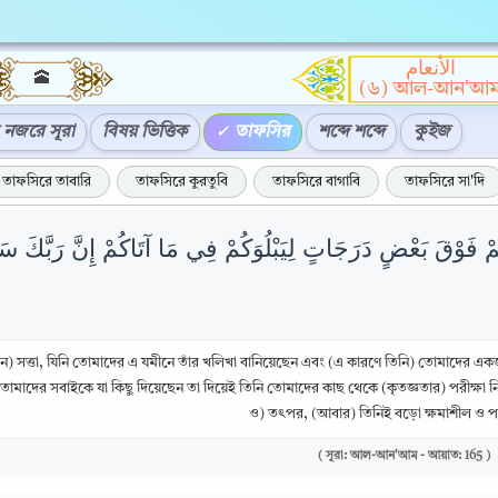
الأنعام
🕋
(৬) আল-আন'আ
নজরে সূরা
বিষয় ভিত্তিক
তাফসির
শব্দে শব্দে
কুইজ
তাফসিরে তাবারি
তাফসিরে কুরতুবি
তাফসিরে বাগাবি
তাফসিরে সা'দি
ْ فَوْقَ بَعْضٍ دَرَجَاتٍ لِيَبْلُوَكُمْ فِي مَا آتَاكُمْ إِنَّ رَبَّكَ سَ
ন) সত্তা, যিনি তোমাদের এ যমীনে তাঁর খলিখা বানিয়েছেন এবং (এ কারণে তিনি) তোমাদের একজন
োমাদের সবাইকে যা কিছু দিয়েছেন তা দিয়েই তিনি তোমাদের কাছ থেকে (কৃতজ্ঞতার) পরীক্ষা নিত
ও) তৎপর, (আবার) তিনিই বড়ো ক্ষমাশীল ও 
( সূরা: আল-আন'আম - আয়াত: 165 )