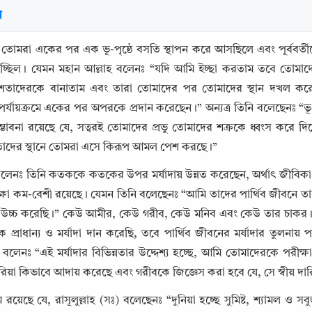
র
- তোমরা একের পর এক ভূ-পৃষ্ঠে বসতি স্থাপন করে আসছিলে এবং পূর্ববর
ত হচ্ছিল। যেমন মহান আল্লাহ বলেনঃ “যদি আমি ইচ্ছা করতাম তবে তোমাদে
েশতাদেরকে বানাতাম এবং তারা তোমাদের পর তোমাদের স্থান দখল কর
্যায়ক্রমে একের পর অপরকে প্রদান করেছেন।” অন্যত্র তিনি বলেছেনঃ “ভূ-
্ভাবনা রয়েছে যে, সত্বরই তোমাদের প্রভু তোমাদের শক্রকে ধ্বংস করে 
তাদের স্থানে তোমরা এসে কিরূপ আমল পেশ করছে।”
লেনঃ তিনি কতককে কতকের উপর মর্যাদায় উন্নত করেছেন, অর্থাৎ জীবিকা, চরি
া কম-বেশী রয়েছে। যেমন তিনি বলেছেনঃ “আমি তাদের পার্থিব জীবনে তাদে
 উচ্চ করেছি।” কেউ আমীর, কেউ গরীব, কেউ মনিব এবং কেউ তার চাকর । মহ
Copy
্রাধান্য ও মর্যাদা দান করেছি, তবে পার্থিব জীবনের মর্যাদার তুলনায় পার
ি বলেনঃ “এই মর্যাদার বিভিন্নতার উদ্দেশ্য হচ্ছে, আমি তোমাদেরকে পরীক
িয়া কিভাবে আদায় করেছে এবং গরীবকে জিজ্ঞেস করা হবে যে, সে স্বীয় দা
 রয়েছে যে, রাসূলুল্লাহ (সঃ) বলেছেনঃ “দুনিয়া হচ্ছে সুমিষ্ট, শ্যামল ও