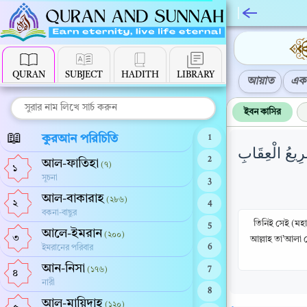
QURAN
SUBJECT
HADITH
LIBRARY
আয়াত
এক 
ইবন কাসির
📖
কুরআন পরিচিতি
1
رِيعُ الْعِقَابِ
2
আল-ফাতিহা
(৭)
১
সূচনা
3
আল-বাকারাহ
(২৮৬)
২
4
বকনা-বাছুর
তিনিই সেই (মহা
5
আলে-ইমরান
(২০০)
৩
আল্লাহ তা’আলা ত
ইমরানের পরিবার
6
আন-নিসা
(১৭৬)
7
৪
নারী
8
আল-মায়িদাহ
(১২০)