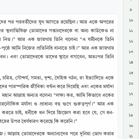
৯
১০
্তীদের পর পরবর্তীদের যুগ আসতে রয়েছিল। আর একে অপরের 
র স্থলাভিষিক্ত তোমাদের সন্তানদেরকে বা অন্য কাউকেও না 
১১
ে নিত।” আর এক জায়গায় তিনি বলেনঃ “এ যমীনকে তিনি 
১২
পৃষ্ঠে আমি নিজের প্রতিনিধি বানাতে চাই।” আর এক জায়গায় 
১৩
দিবেন। এবং তোমাদেরকে তাদের স্থানে বসাবেন, অতঃপর তিনি 
১৪
১৫
ত্র, সৌন্দর্য, সমতা, দৃশ্য, দৈহিক গঠন, রং ইত্যাদিতে একে 
১৬
র পারস্পরিক জীবিকা বন্টন করে দিয়েছি এবং একের মর্যাদা 
১৭
ান আল্লাহ অন্যত্র বলেনঃ “লক্ষ্য কর, আমি কিভাবে একের 
লৌকিক মর্যাদা ও প্রাধান্য বহু গুণে গুরুত্বপূর্ণ।” আর এক 
১৮
্ষা করতে চাই, ধনীকে ধন দিয়ে জিজ্ঞেস করা হবে যে, সে ধন-
১৯
রিদ্রের উপর ধৈর্যধারণ করেছে কি করেনি।”
২০
 সবুজ। আল্লাহ তোমাদেরকে অন্যান্যদের পরে দুনিয়া ভোগ করার 
২১