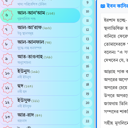
৫
9
খাদ্য পরিবেশিত টেবিল
📖 ইবন কাসি
10
আল-আন'আম
(১৬৫)
৬
গৃহপালিত পশু
ইরশাদ হচ্ছে
11
আল-আ'রাফ
স্থলাভিষিক্
(২০৬)
৭
12
উচু স্থানসমূহ
বানিয়ে ফের
13
আল-আনফাল
(৭৫)
৮
তোমাদেরকে পর
যুদ্ধে-লব্ধ ধনসম্পদ
14
বলেনঃ “এ সম
আত-তাওবাহ
(১২৯)
15
৯
দেখবেন যে, 
অনুশোচনা
16
ইউনুস
আল্লাহ পাক ব
(১০৯)
১০
17
নবী ইউনুস
অপরের অপেক্ষ
হুদ
18
(১২৩)
অপরের চেয়ে
১১
নবী হুদ
19
উপরে অপরকে প
ইউসুফ
(১১১)
১২
20
জায়গায় তিন
নবী ইউসুফ
সম্পদের শাকর
21
আর-রাদ
(৪৩)
১৩
বজ্রনাদ
22
সহীহ মুসলিমে