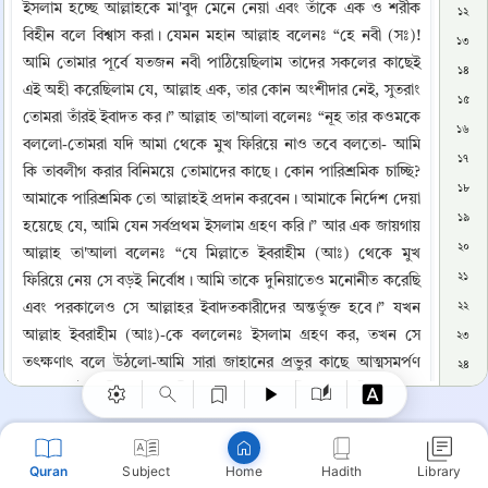
ইসলাম হচ্ছে আল্লাহকে মা'বুদ মেনে নেয়া এবং তাঁকে এক ও শরীক 
১২
বিহীন বলে বিশ্বাস করা। যেমন মহান আল্লাহ বলেনঃ “হে নবী (সঃ)! 
১৩
আমি তোমার পূর্বে যতজন নবী পাঠিয়েছিলাম তাদের সকলের কাছেই 
১৪
এই অহী করেছিলাম যে, আল্লাহ এক, তার কোন অংশীদার নেই, সুতরাং 
১৫
তোমরা তাঁরই ইবাদত কর।” আল্লাহ তা'আলা বলেনঃ “নূহ তার কওমকে 
১৬
বললো-তোমরা যদি আমা থেকে মুখ ফিরিয়ে নাও তবে বলতো- আমি 
১৭
কি তাবলীগ করার বিনিময়ে তোমাদের কাছে। কোন পারিশ্রমিক চাচ্ছি? 
১৮
আমাকে পারিশ্রমিক তো আল্লাহই প্রদান করবেন। আমাকে নির্দেশ দেয়া 
১৯
হয়েছে যে, আমি যেন সর্বপ্রথম ইসলাম গ্রহণ করি।” আর এক জায়গায় 
২০
আল্লাহ তা'আলা বলেনঃ “যে মিল্লাতে ইবরাহীম (আঃ) থেকে মুখ 
২১
ফিরিয়ে নেয় সে বড়ই নির্বোধ। আমি তাকে দুনিয়াতেও মনোনীত করেছি 
Copy
এবং পরকালেও সে আল্লাহর ইবাদতকারীদের অন্তর্ভুক্ত হবে।” যখন 
২২
আল্লাহ ইবরাহীম (আঃ)-কে বললেনঃ ইসলাম গ্রহণ কর, তখন সে 
২৩
তৎক্ষণাৎ বলে উঠলো-আমি সারা জাহানের প্রভুর কাছে আত্মসমর্পণ 
২৪
করলাম। ইবরাহীম (আঃ) স্বীয় সন্তানদেরকে অসিয়ত করেছিলো এবং 
২৫
ইয়াকূব (আঃ)ঃ “হে আমার সন্তানগণ! আল্লাহ তোমাদের জন্যে এই 
২৬
দ্বীনকে নির্দিষ্ট করেছেন, সুতরাং তোমরা কখনও মুসলমান না হয়ে মরো 
২৭
Quran
Subject
Hadith
Library
Home
না।” হযরত ইউসুফ (আঃ) বলেছিলেনঃ “হে আমার প্রভু! আপনি 
২৮