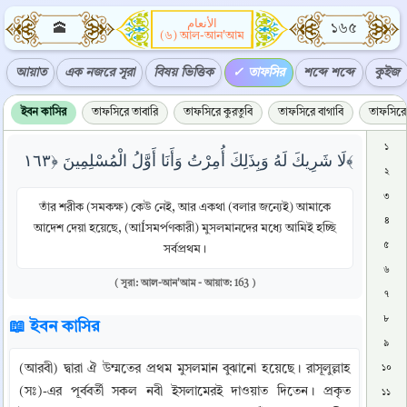
الأنعام
🕋
১৬৫
(৬) আল-আন'আম
আয়াত
এক নজরে সূরা
বিষয় ভিত্তিক
তাফসির
শব্দে শব্দে
কুইজ
ইবন কাসির
তাফসিরে তাবারি
তাফসিরে কুরতুবি
তাফসিরে বাগাবি
তাফসিরে 
১
لَا شَرِيكَ لَهُ وَبِذَلِكَ أُمِرْتُ وَأَنَا أَوَّلُ الْمُسْلِمِينَ ﴿١٦٣﴾
২
৩
তাঁর শরীক (সমকক্ষ) কেউ নেই, আর একথা (বলার জন্যেই) আমাকে
৪
আদেশ দেয়া হয়েছে, (আÍসমর্পণকারী) মুসলমানদের মধ্যে আমিই হচ্ছি
৫
সর্বপ্রথম।
৬
( সূরা: আল-আন'আম - আয়াত: 163 )
৭
৮
📖 ইবন কাসির
৯
(আরবী) দ্বারা ঐ উম্মতের প্রথম মুসলমান বুঝানো হয়েছে। রাসূলুল্লাহ 
১০
(সঃ)-এর পূর্ববর্তী সকল নবী ইসলামেরই দাওয়াত দিতেন। প্রকৃত 
১১