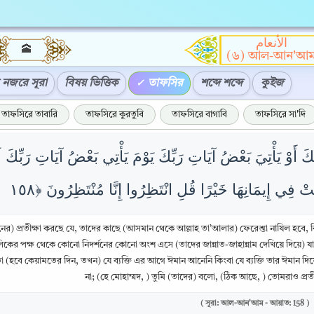
الأنعام
🕋
(৬) আল-আন'আ
নজরে সূরা
বিষয় ভিত্তিক
তাফসির
শব্দে শব্দে
কুইজ
তাফসিরে তাবারি
তাফসিরে কুরতুবি
তাফসিরে বাগাবি
তাফসিরে সা'দি
رَبُّكَ أَوْ يَأْتِيَ بَعْضُ آيَاتِ رَبِّكَ يَوْمَ يَأْتِي بَعْضُ آيَاتِ رَبِّكَ لَا
িনের) প্রতীক্ষা করছে যে, তাদের কাছে (আসমান থেকে আল্লাহ তা’আলার) ফেরেশ্তা নাযিল হবে,
িকের পক্ষ থেকে কোনো নিদর্শনের কোনো অংশ এসে (তাদের জান্নাত-জাহান্নাম দেখিয়ে দিয়ে) 
(হবে কেয়ামতের দিন, তখন) যে ব্যক্তি এর আগে ঈমান আনেনি কিংবা যে ব্যক্তি তার ঈমান দ
না; (হে মোহাম্মদ, ) তুমি (তাদের) বলো, (ঠিক আছে, ) তোমরাও প্রত
( সূরা: আল-আন'আম - আয়াত: 158 )