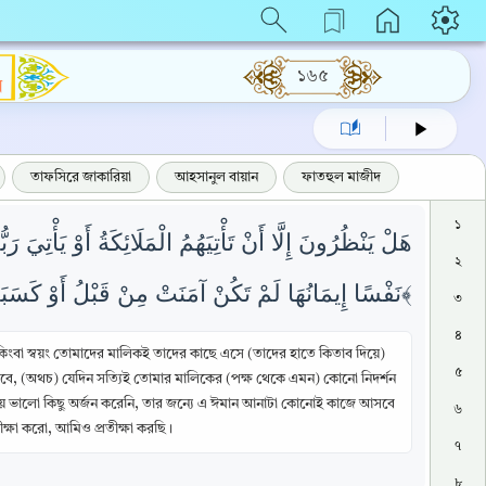
১৬৫
ম
তাফসিরে জাকারিয়া
আহসানুল বায়ান
ফাতহুল মাজীদ
১
هَلْ يَنْظُرُونَ إِلَّا أَنْ تَأْتِيَهُمُ الْمَلَائِكَةُ أَوْ يَأْتِيَ 
২
نَفْسًا إِيمَانُهَا لَمْ تَكُنْ آمَنَتْ مِنْ قَبْلُ أَوْ كَسَبَتْ فِي إِيمَانِهَا خَيْرًا قُلِ انْتَظِرُوا إِنَّا مُنْتَظِرُونَ ﴿١٥٨﴾
৩
৪
 কিংবা স্বয়ং তোমাদের মালিকই তাদের কাছে এসে (তাদের হাতে কিতাব দিয়ে)
৫
যাবে, (অথচ) যেদিন সত্যিই তোমার মালিকের (পক্ষ থেকে এমন) কোনো নিদর্শন
িয়ে ভালো কিছু অর্জন করেনি, তার জন্যে এ ঈমান আনাটা কোনোই কাজে আসবে
৬
ীক্ষা করো, আমিও প্রতীক্ষা করছি।
৭
৮