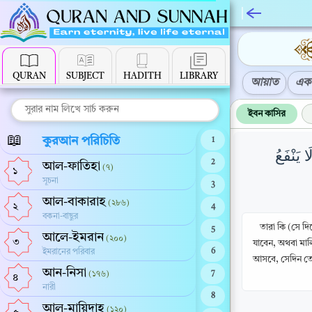
QURAN
SUBJECT
HADITH
LIBRARY
আয়াত
এক 
ইবন কাসির
📖
কুরআন পরিচিতি
1
 يَنْفَعُ
2
আল-ফাতিহা
(৭)
১
সূচনা
3
আল-বাকারাহ
(২৮৬)
২
4
বকনা-বাছুর
তারা কি (সে দ
5
আলে-ইমরান
(২০০)
৩
যাবেন, অথবা মাল
ইমরানের পরিবার
6
আসবে, সেদিন তো 
আন-নিসা
(১৭৬)
7
৪
নারী
8
আল-মায়িদাহ
(১২০)