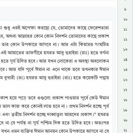
৯
১০
তো শুধু এরই অপেক্ষা করছো যে, তোমাদের কাছে ফেরেশতারা 
১১
হবে, অথবা আল্লাহর কোন কোন নিদর্শন তোমাদের কাছে প্রকাশ 
১২
য়ন তার কোন উপকারে আসবে না। আর এটা কিয়ামত সংঘটিত 
১৩
 এই আয়াতের তাফসীরে হযরত আবু হুরাইরা (রাঃ) হতে বর্ণনা 
১৪
 দিক হতে সূর্য উদিত হবে। আর যখন লোকেরা এ অবস্থা অবলোকন 
করবে। আর যদি পূর্বে ঈমান না এনে থাকে তবে তখনকার ঈমান 
১৫
ারী (রঃ) হযরত আবু হুরাইরা (রাঃ) হতে কয়েকটি পন্থায় 
১৬
১৭
রকাশ হয়ে পড়ে তবে ওগুলো প্রকাশ পাওয়ার পূর্বে কেউ ঈমান 
১৮
ল কাজ করে কোনই লাভ হবে না। প্রথম নিদর্শন হচ্ছে পূর্ব 
১৯
ভাব এবং তৃতীয় নিদর্শন হচ্ছে দাব্বাতুল আরদের প্রকাশ।” হযরত 
২০
ে না যে পর্যন্ত না সূর্য পশ্চিম দিক হতে উদিত হবে। অতঃপর 
২১
় যখন এমন ব্যক্তির ঈমান আনয়ন কোন উপকারে আসবে না যে 