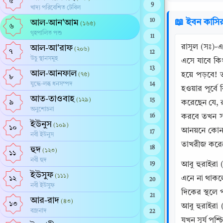
৫
9
খাদ্য পরিবেশিত টেবিল
10
📖 ইবন কাসি
আল-আন'আম
(১৬৫)
৬
গৃহপালিত পশু
11
রাসূল (সঃ)-
আল-আ'রাফ
(২০৬)
৭
12
উচু স্থানসমূহ
এসে যাবে কিং
13
আল-আনফাল
হয়ে পড়বে!
(৭৫)
৮
যুদ্ধে-লব্ধ ধনসম্পদ
14
হওয়ার পূর্ব
আত-তাওবাহ
(১২৯)
15
৯
করেছেন যে, র
অনুশোচনা
করবে তখন সার
16
ইউনুস
(১০৯)
১০
আনয়নে কোনই
17
নবী ইউনুস
তাখরীজ করে
হুদ
18
(১২৩)
১১
নবী হুদ
আবু হুরাইরা 
19
ইউসুফ
(১১১)
এনে না থাকল
১২
20
নবী ইউসুফ
দিকের স্থলে প
21
আর-রাদ
(৪৩)
১৩
আবু হুরাইরা 
বজ্রনাদ
22
যখন সূর্য প