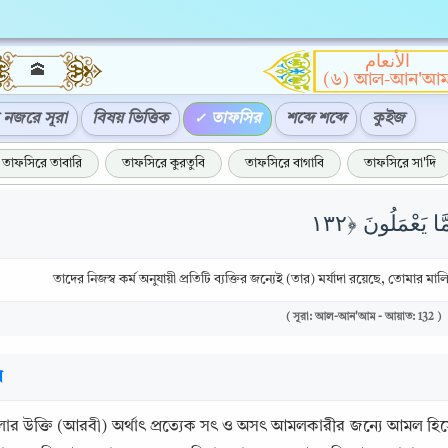
الأنعام
🕋
(৬) আল-আন'আ
নজরে সূরা
বিষয় ভিত্তিক
তাফসির
শব্দে শব্দে
কুইজ
তাফসিরে তাবারি
তাফসিরে কুরতুবি
তাফসিরে বাগাবি
তাফসিরে সা'দি
তাদের নিজস্ব কর্ম অনুযায়ী প্রতিটি ব্যক্তির জন্যেই (তার) মর্যাদা রয়েছে, তোমার 
( সূরা: আল-আন'আম - আয়াত: 132 )
র
ার উক্তি (আরবী) অর্থাৎ প্রত্যেক সৎ ও অসৎ আমলকারীর জন্যে আমল হিসে