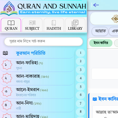
QURAN
SUBJECT
HADITH
LIBRARY
আয়াত
এক 
ইবন কাসির
📖
কুরআন পরিচিতি
1
2
আল-ফাতিহা
(৭)
১
সূচনা
3
আল-বাকারাহ
(২৮৬)
২
4
বকনা-বাছুর
5
আলে-ইমরান
(২০০)
৩
ইমরানের পরিবার
6
📖 ইবন কাসি
আন-নিসা
(১৭৬)
7
৪
নারী
আল্লাহ তা'আল
8
আল-মায়িদাহ
(১২০)