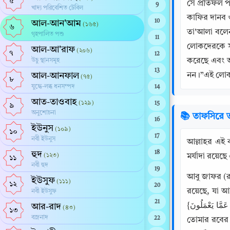
৫
সে প্রতিফল 
9
খাদ্য পরিবেশিত টেবিল
কাফির দানব ও
10
আল-আন'আম
(১৬৫)
৬
তা'আলা বলেনঃ
গৃহপালিত পশু
11
লোকদেরকে সর
আল-আ'রাফ
(২০৬)
৭
12
করেছে এবং অ
উচু স্থানসমূহ
13
আল-আনফাল
নন।”এই লোকগু
(৭৫)
৮
যুদ্ধে-লব্ধ ধনসম্পদ
14
আত-তাওবাহ
(১২৯)
15
৯
অনুশোচনা
📚 তাফসিরে ত
16
ইউনুস
(১০৯)
১০
17
নবী ইউনুস
আল্লাহর এই বাণীর ব্যাখ্যা প্রসঙ্গে আলোচনা: {ُونَ
হুদ
18
(১২৩)
মর্যাদা রয়ে
১১
নবী হুদ
19
আবু জাফর (রহ
ইউসুফ
(১১১)
১২
20
রয়েছে, যা আল
নবী ইউসুফ
21
{وَمَا رَبُّكَ بِغَافِلٍ عَمَّا يَعْمَلُونَ} (এবং তারা যা করে, সে সম্পর্কে আপনার রব উদাসীন নন), অর্থাৎ মহান আল্লাহ বলেন: হে মুহাম্মাদ, তাদের সকল আমল 
আর-রাদ
(৪৩)
১৩
বজ্রনাদ
22
তোমার রবের জ