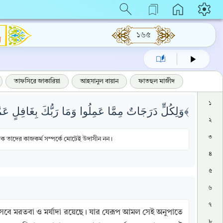
১৬৫
ম
তাফসিরে জাকারিয়া
আহসানুল বায়ান
ফাতহুল মাজীদ
১
وَلِكُلٍّ دَرَجَاتٌ مِمَّا عَمِلُوا وَمَا رَبُّكَ بِغَافِلٍ عَمَّا يَعْمَلُونَ ﴿١٣٢﴾
২
৩
মালিক তাদের কাজকর্ম সম্পর্কে মোটেই উদাসীন নন।
৪
৫
৬
৭
বে মরতবা ও মর্যাদা রয়েছে। যার যেরূপ আমল সেই অনুপাতে 
৮