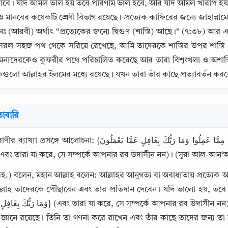
পাবে। যদি আমল ভাল হয় তবে পরিণাম ভাল হবে, আর যদি আমল খারাপ হয়
 মানবের কয়েকটি শ্রেণী বিভাগ রয়েছে। প্রত্যেক কাফিরের জন্যে জাহান্নামে
 (আরবী) অর্থাৎ “প্রত্যেকের জন্যে দ্বিগুণ (শাস্তি) আছে।” (৭:৩৮) আর 
ল সহজ পথ থেকে সরিয়ে রেখেছে, আমি তাদেরকে শাস্তির উপর শাস্তি ব
ন্যদেরকেও কুফরীর পথে পরিচালিত করেছে আর তারা বিশৃংখলা ও অশান্তি
লো আল্লাহর ইলমের মধ্যে রয়েছে। যখন তারা তাঁর কাছে প্রত্যাবর্তন করবে
াবারি
وَلِكُلٍّ دَرَجَاتٌ مِمَّا عَمِلُوا وَمَا رَبُّكَ بِغَافِلٍ عَمَّا يَعْمَل} (আর প্রত্যেকের জন্য তাদের আমল অনুসারে 
ছে এবং তারা যা করে, সে সম্পর্কে আপনার রব উদাসীন নন)। (সূরা আল-আন
Copy
.) বলেন, মহান আল্লাহ বলেন: আল্লাহর আনুগত্য বা অবাধ্যতায় প্রত্যেক আম
্লাহ তাদেরকে পৌঁছাবেন এবং তার প্রতিদান দেবেন। যদি ভালো হয়, তবে ভা
্ঞানে রয়েছে। তিনি তা গণনা করে রাখেন এবং তাঁর কাছে তাদের জন্য তা ল