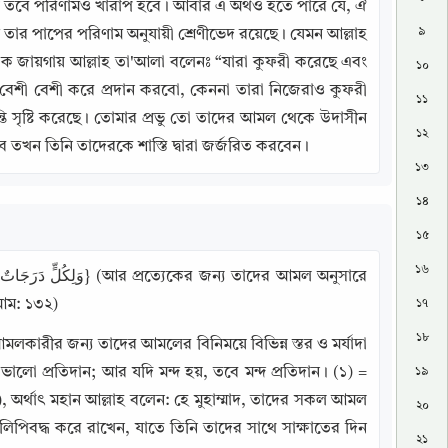
 তবে পরিণামও খারাপ হবে। আবার এ অর্থও হতে পারে যে, ঐ 
৯
 তার পাপের পরিণাম অনুযায়ী শ্রেণীভেদ রয়েছে। যেমন আল্লাহ 
এক জায়গায় আল্লাহ তা'আলা বলেনঃ “যারা কুফরী করেছে এবং 
১০
েশী বেশী করে প্রদান করবো, কেননা তারা নিজেরাও কুফরী 
১১
 সৃষ্টি করেছে। তোমার প্রভু তো তাদের আমল থেকে উদাসীন 
১২
 তখন তিনি তাদেরকে শাস্তি দ্বারা জর্জরিত করবেন।
১৩
১৪
১৫
১৬
‘আম: ১৩২)
১৭
১৮
লকারীর জন্য তাদের আমলের বিনিময়ে বিভিন্ন স্তর ও মর্যাদা 
লো প্রতিদান; আর যদি মন্দ হয়, তবে মন্দ প্রতিদান। (১) = 
১৯
২০
িপিবদ্ধ করে রাখেন, যাতে তিনি তাদের সাথে সাক্ষাতের দিন 
২১