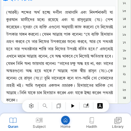
১২
১৩
(আরবী) শব্দের অর্থ হচ্ছে দলীল প্রমাণাদি এবং নিদর্শনাবলী যা 
১৪
কুরআন মাজীদের মধ্যে রয়েছে এবং যা রাসূলুল্লাহ (সঃ) পেশ 
করেছেন। সুতরাং যে ব্যক্তি এগুলো অনুযায়ী কাজ করলো সে নিজেরই 
১৫
উপকার সাধন করলো। যেমন আল্লাহ পাক বলেনঃ “যে ব্যক্তি হিদায়াত 
১৬
গ্রহণ করবে সে তার নিজের উপকারের জন্যে করবে, আর যে পথভ্রষ্ট 
১৭
হবে তার পথভ্রষ্টতার শাস্তি তার নিজের উপরই বর্তিত হবে।” এজন্যেই 
১৮
এখানে মহান আল্লাহ বলেন, যে অন্ধ থাকবে সে নিজেই ক্ষতিগ্রস্ত হবে। 
১৯
যেমন তিনি অন্য জায়গায় বলেনঃ “তাদের চক্ষু অন্ধ হয় না, বরং তাদের 
২০
অন্তরগুলো অন্ধ হয়ে থাকে।” আল্লাহ পাক স্বীয় রাসূল (সঃ)-কে 
২১
Copy
বলেনঃ হে রাসূল (সঃ)! তুমি তাদেরকে বলে দাও-আমি তো তোমাদের 
২২
প্রহরী নই। আমি শুধুমাত্র একজন প্রচারক। হিদায়াতের মালিক তো 
২৩
আল্লাহ। তিনি যাকে চান হিদায়াত করেন এবং যাকে ইচ্ছা করেন পথভ্রষ্ট 
২৪
করেন।
২৫
২৬
📚 তাফসিরে তাবারি
২৭
Quran
Subject
Hadith
Library
Home
মহান আল্লাহর বাণী: {قَدْ جَاءَكُمْ بَصَائِرُ مِنْ رَبِّكُمْ فَمَنْ أَبْصَرَ 
২৮