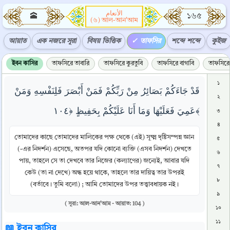
الأنعام
🕋
১৬৫
(৬) আল-আন'আম
আয়াত
এক নজরে সূরা
বিষয় ভিত্তিক
তাফসির
শব্দে শব্দে
কুইজ
ইবন কাসির
তাফসিরে তাবারি
তাফসিরে কুরতুবি
তাফসিরে বাগাবি
তাফসিরে 
১
قَدْ جَاءَكُمْ بَصَائِرُ مِنْ رَبِّكُمْ فَمَنْ أَبْصَرَ فَلِنَفْسِهِ وَمَنْ
২
عَمِيَ فَعَلَيْهَا وَمَا أَنَا عَلَيْكُمْ بِحَفِيظٍ ﴿١٠٤﴾
৩
৪
তোমাদের কাছে তোমাদের মালিকের পক্ষ থেকে (এই) সূক্ষ্ম দৃষ্টিসম্পন্ন জ্ঞান
৫
(-এর নিদর্শন) এসেছে, অতপর যদি কোনো ব্যক্তি (এসব নিদর্শন) দেখতে
৬
পায়, তাহলে সে তা দেখবে তার নিজের (কল্যাণের) জন্যেই, আবার যদি
৭
কেউ (তা না দেখে) অন্ধ হয়ে থাকে, তাহলে তার দায়িত্ব তার উপরই
৮
(বর্তাবে। তুমি বলো) ; আমি তোমাদের উপর তত্ত্বাবধায়ক নই।
৯
( সূরা: আল-আন'আম - আয়াত: 104 )
১০
১১
📖 ইবন কাসির