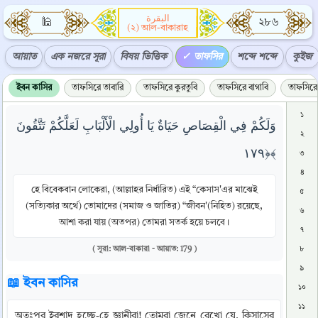
البقرة
🕌
২৮৬
(২) আল-বাকারাহ
আয়াত
এক নজরে সূরা
বিষয় ভিত্তিক
তাফসির
শব্দে শব্দে
কুইজ
ইবন কাসির
তাফসিরে তাবারি
তাফসিরে কুরতুবি
তাফসিরে বাগাবি
তাফসিরে 
১
وَلَكُمْ فِي الْقِصَاصِ حَيَاةٌ يَا أُولِي الْأَلْبَابِ لَعَلَّكُمْ تَتَّقُونَ
২
﴿١٧٩﴾
৩
৪
হে বিবেকবান লোকেরা, (আল্লাহর নির্ধারিত) এই “কেসাস'এর মাঝেই
৫
(সত্যিকার অর্থে) তোমাদের (সমাজ ও জাতির) “জীবন'(নিহিত) রয়েছে,
৬
আশা করা যায় (অতপর) তোমরা সতর্ক হয়ে চলবে।
৭
( সূরা: আল-বাকারা - আয়াত: 179 )
৮
৯
📖 ইবন কাসির
১০
১১
অতঃপর ইরশাদ হচ্ছে-হে জ্ঞানীরা! তোমরা জেনে রেখো যে, কিসাসের 