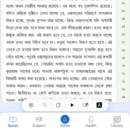
১২
মধ্যে মানব গোষ্ঠীর অমরত্ব রয়েছে। এর মধ্যে বড় দুরদর্শিতা রয়েছে। 
১৩
যদিও বাহ্যিক দৃষ্টিতে দেখা যাচ্ছে যে, একজনের পরিবর্তে অপরজন 
১৪
নিহত হচ্ছে, সুতরাং দু’জন মারা যাচ্ছে। কিন্তু প্রকৃতপক্ষে যদি অন্তর্দষ্টি 
১৫
দিয়ে দেখা যায় তবে জানা যাবে যে, এটা জীবনেরই কারণ। হত্যা করতে 
১৬
ইচ্ছুক ব্যক্তির স্বয়ং এই ধারণা হবে যে, সে যাকে হত্যা করতে যাচ্ছে 
তাকে হত্যা করা উচিত হবে না। নতুবা তাকেও নিহত হতে হবে। এই 
১৭
ভেবে সে হত্যার কাজ হতে বিরত থাকবে। তাহলে দু’ব্যক্তি মৃত্যু হতে 
১৮
বেঁচে যাচ্ছে। পূর্বের গ্রন্থসমূহের মধ্যেও তো আল্লাহ তা'আলা এই কথাটি 
১৯
বর্ণনা করেছিলেন যে, (আরবি) অর্থাৎ হত্যা হত্যাকে বাধা দেয়, কিন্তু 
২০
কুরআন পাকের মধ্যে অত্যন্ত বাকপটুতা ও ভাষালঙ্কারের সাথে এই 
২১
Copy
বিষয়টি বর্ণনা করা হয়েছে। অতঃপর বলা হচ্ছেঃ এটা তোমাদের বেঁচে 
২২
থাকার কারণ। প্রথমতঃ তোমরা আল্লাহ পাকের অবাধ্যতা থেকে রক্ষা 
২৩
পাবে। দ্বিতীয়তঃ না কেউ কাউকে হত্যা করবে, না সে নিহত হবে. 
২৪
সুতরাং পৃথিবীর বুকে সর্বত্র নিরাপত্তা ও শান্তি বিরাজ করবে। হচ্ছে 
২৫
প্রত্যেক পুণ্যের কাজ করা এবং প্রত্যেক পাপের কাজ ছেড়ে দেয়ার 
২৬
নাম।
২৭
Quran
Subject
Hadith
Library
Home
২৮
📚 তাফসিরে তাবারি