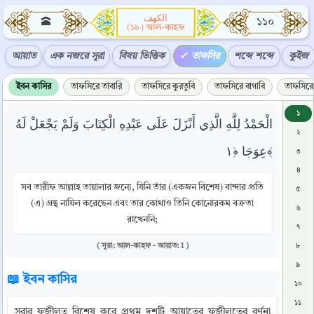
الكهف
🕋
১১০
(১৮) আল-কাহফ
আয়াত
এক নজরে সূরা
বিষয় ভিত্তিক
তাফসির
শব্দে শব্দে
কুইজ
ইবন কাসির
তাফসিরে তাবারি
তাফসিরে কুরতুবি
তাফসিরে বাগাবি
তাফসিরে 
১
الْحَمْدُ لِلَّهِ الَّذِي أَنْزَلَ عَلَى عَبْدِهِ الْكِتَابَ وَلَمْ يَجْعَلْ لَهُ
২
عِوَجَا ﴿١﴾
৩
৪
সব তারীফ আল্লাহ তায়ালার জন্যে, যিনি তাঁর (একজন বিশেষ) বান্দার প্রতি
৫
(এ) গ্রন্থ নাযিল করেছেন এবং তার কোথাও তিনি কোনোরকম বক্রতা
৬
রাখেননি;
৭
( সূরা: আল-কাহফ - আয়াত: 1 )
৮
৯
📖 ইবন কাসির
১০
১১
সূরার ফজীলত বিশেষ করে প্রথম দশটি আয়াতের ফজীলতের বর্ণনা 