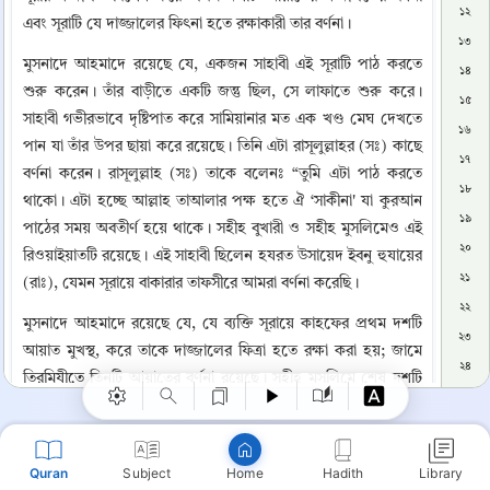
১২
এবং সূরাটি যে দাজ্জালের ফিৎনা হতে রক্ষাকারী তার বর্ণনা।
১৩
মুসনাদে আহমাদে রয়েছে যে, একজন সাহাবী এই সূরাটি পাঠ করতে 
১৪
শুরু করেন। তাঁর বাড়ীতে একটি জন্তু ছিল, সে লাফাতে শুরু করে। 
১৫
সাহাবী গভীরভাবে দৃষ্টিপাত করে সামিয়ানার মত এক খণ্ড মেঘ দেখতে 
১৬
পান যা তাঁর উপর ছায়া করে রয়েছে। তিনি এটা রাসূলুল্লাহর (সঃ) কাছে 
১৭
বর্ণনা করেন। রাসূলুল্লাহ (সঃ) তাকে বলেনঃ “তুমি এটা পাঠ করতে 
১৮
থাকো। এটা হচ্ছে আল্লাহ তাআলার পক্ষ হতে ঐ ‘সাকীনা' যা কুরআন 
১৯
পাঠের সময় অবতীর্ণ হয়ে থাকে। সহীহ বুখারী ও সহীহ মুসলিমেও এই 
২০
রিওয়াইয়াতটি রয়েছে। এই সাহাবী ছিলেন হযরত উসায়েদ ইবনু হুযায়ের 
২১
(রাঃ), যেমন সূরায়ে বাকারার তাফসীরে আমরা বর্ণনা করেছি।
Copy
২২
মুসনাদে আহমাদে রয়েছে যে, যে ব্যক্তি সূরায়ে কাহফের প্রথম দশটি 
২৩
আয়াত মুখস্থ, করে তাকে দাজ্জালের ফিত্রা হতে রক্ষা করা হয়; জামে 
২৪
তিরমিযীতে তিনটি আয়াতের বর্ণনা রয়েছে। সহীহ মুসলিমে শেষ দশটি 
২৫
আয়াতের বর্ণনা আছে। সুনানে নাসায়ীতে সাধারণভাবে দশটি আয়াতের 
২৬
বর্ণনা রয়েছে।
২৭
Quran
Subject
Hadith
Library
Home
মুসনাদে আহমাদে রয়েছে যে, যে ব্যক্তি সূরায়ে কাহফের প্রথম ও শেষ 
২৮