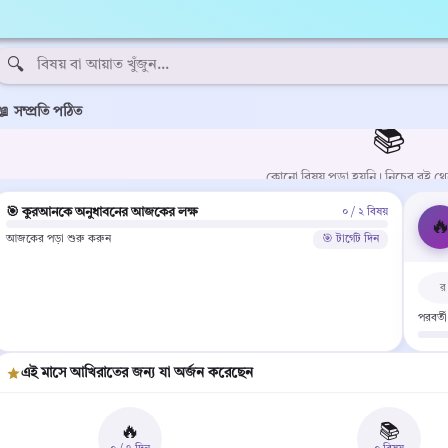
ক কুরআন — Subject Wise Quran in Bangla
🔍
📖 সম্প্রতি পঠিত
📚
কোনো বিষয় পড়া হয়নি। নিচের বই থ
🎯 কুরআনকে অনুধাবনের আজকের লক্ষ
০ / ২ বিষয়

আজকের পড়া শুরু করুন
🎯 টার্গেট দিন
র
পরবর্ত
এই মাসে আখিরাতের জন্য যা অর্জন করেছেন
🔥
📚