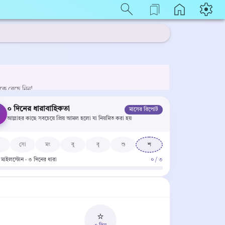
েকে বেছে নিন!
০ দিনের ধারাবাহিকতা
মাসের রিপোর্ট

আল্লাহর কাছে সবচেয়ে প্রিয় আমল হলো যা নিয়মিত করা হয়
সো
মং
বু
বৃ
শু
শ
ী মাইলস্টোন · ৩ দিনের ধারা
০ / ৩
⭐