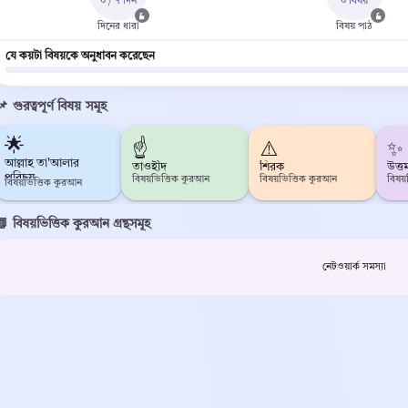
০ / ৭ দিন
০ বিষয়
দিনের ধারা
বিষয় পাঠ
যে কয়টা বিষয়কে অনুধাবন করেছেন
📌 গুরত্বপূর্ণ বিষয় সমূহ
🌟
☝️
⚠️
✨
আল্লাহ তা'আলার
তাওহীদ
শিরক
উত্ত
পরিচয়
বিষয়ভিত্তিক কুরআন
বিষয়ভিত্তিক কুরআন
বিষয
বিষয়ভিত্তিক কুরআন
📗 বিষয়ভিত্তিক কুরআন গ্রন্থসমূহ
নেটওয়ার্ক সমস্যা