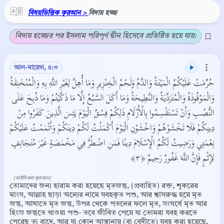
বিষয়ভিত্তিক কুরআন >
বিদায় হজ্জ
বিদায় হজ্জের পর ইসলাম পরিপূর্ণ দ্বীন হিসেবে প্রতিষ্ঠিত হয়ে যায়:
আল-মায়েদা, ৫:৩
حُرِّمَتْ عَلَيْكُمُ الْمَيْتَةُ وَالدَّمُ وَلَحْمُ الْخِنْزِيرِ وَمَا أُهِلَّ لِغَيْرِ اللَّهِ بِهِ وَالْمُنْخَنِقَةُ
وَالْمَوْقُوذَةُ وَالْمُتَرَدِّيَةُ وَالنَّطِيحَةُ وَمَا أَكَلَ السَّبُعُ إِلَّا مَا ذَكَّيْتُمْ وَمَا ذُبِحَ عَلَى
النُّصُبِ وَأَنْ تَسْتَقْسِمُوا بِالْأَزْلَامِ ذَلِكُمْ فِسْقٌ الْيَوْمَ يَئِسَ الَّذِينَ كَفَرُوا مِنْ
دِينِكُمْ فَلَا تَخْشَوْهُمْ وَاخْشَوْنِ الْيَوْمَ أَكْمَلْتُ لَكُمْ دِينَكُمْ وَأَتْمَمْتُ عَلَيْكُمْ
نِعْمَتِي وَرَضِيتُ لَكُمُ الْإِسْلَامَ دِينًا فَمَنِ اضْطُرَّ فِي مَخْمَصَةٍ غَيْرَ مُتَجَانِفٍ
لِإِثْمٍ فَإِنَّ اللَّهَ غَفُورٌ رَحِيمٌ ﴿٣﴾
[তাইসিরুল কুরআন]
তোমাদের জন্য হারাম করা হয়েছে মৃতজন্তু, (প্রবাহিত) রক্ত, শূকরের
মাংস, আল্লাহ ছাড়া অন্যের নামে যবহকৃত পশু, আর শ্বাসরুদ্ধ হয়ে মৃত
জন্তু, আঘাতে মৃত জন্তু, উপর থেকে পতনের ফলে মৃত, সংঘর্ষে মৃত আর
হিংস্র জন্তুতে খাওয়া পশু- তবে জীবিত পেয়ে যা তোমরা যবহ করতে
পেরেছ তা বাদে, আর যা কোন আস্তানায় (বা বেদীতে) যবহ করা হয়েছে,