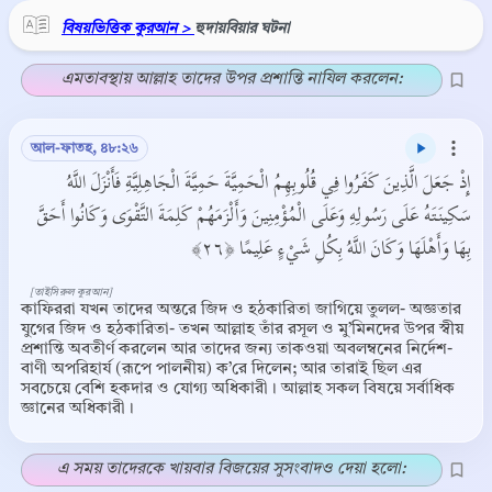
বিষয়ভিত্তিক কুরআন >
হুদায়বিয়ার ঘটনা
এমতাবস্থায় আল্লাহ তাদের উপর প্রশান্তি নাযিল করলেন:
আল-ফাতহ, ৪৮:২৬
إِذْ جَعَلَ الَّذِينَ كَفَرُوا فِي قُلُوبِهِمُ الْحَمِيَّةَ حَمِيَّةَ الْجَاهِلِيَّةِ فَأَنْزَلَ اللَّهُ
سَكِينَتَهُ عَلَى رَسُولِهِ وَعَلَى الْمُؤْمِنِينَ وَأَلْزَمَهُمْ كَلِمَةَ التَّقْوَى وَكَانُوا أَحَقَّ
بِهَا وَأَهْلَهَا وَكَانَ اللَّهُ بِكُلِ شَيْءٍ عَلِيمًا ﴿٢٦﴾
[তাইসিরুল কুরআন]
কাফিররা যখন তাদের অন্তরে জিদ ও হঠকারিতা জাগিয়ে তুলল- অজ্ঞতার
যুগের জিদ ও হঠকারিতা- তখন আল্লাহ তাঁর রসূল ও মু’মিনদের উপর স্বীয়
প্রশান্তি অবতীর্ণ করলেন আর তাদের জন্য তাকওয়া অবলম্বনের নির্দেশ-
বাণী অপরিহার্য (রূপে পালনীয়) ক’রে দিলেন; আর তারাই ছিল এর
সবচেয়ে বেশি হকদার ও যোগ্য অধিকারী। আল্লাহ সকল বিষয়ে সর্বাধিক
জ্ঞানের অধিকারী।
এ সময় তাদেরকে খায়বার বিজয়ের সুসংবাদও দেয়া হলো: