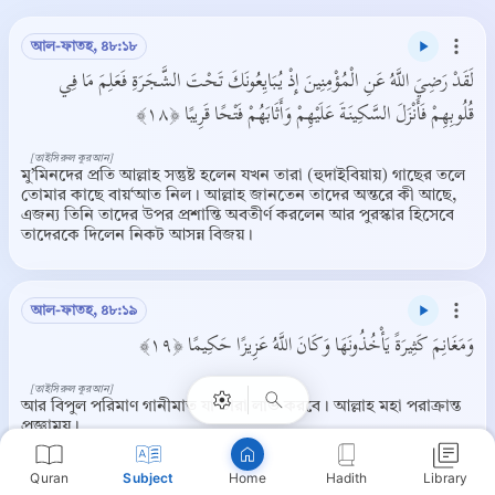
আল-ফাতহ, ৪৮:১৮
لَقَدْ رَضِيَ اللَّهُ عَنِ الْمُؤْمِنِينَ إِذْ يُبَايِعُونَكَ تَحْتَ الشَّجَرَةِ فَعَلِمَ مَا فِي
قُلُوبِهِمْ فَأَنْزَلَ السَّكِينَةَ عَلَيْهِمْ وَأَثَابَهُمْ فَتْحًا قَرِيبًا ﴿١٨﴾
[তাইসিরুল কুরআন]
মু’মিনদের প্রতি আল্লাহ সন্তুষ্ট হলেন যখন তারা (হুদাইবিয়ায়) গাছের তলে
তোমার কাছে বায়‘আত নিল। আল্লাহ জানতেন তাদের অন্তরে কী আছে,
এজন্য তিনি তাদের উপর প্রশান্তি অবতীর্ণ করলেন আর পুরস্কার হিসেবে
তাদেরকে দিলেন নিকট আসন্ন বিজয়।
Copy
আল-ফাতহ, ৪৮:১৯
وَمَغَانِمَ كَثِيرَةً يَأْخُذُونَهَا وَكَانَ اللَّهُ عَزِيزًا حَكِيمًا ﴿١٩﴾
[তাইসিরুল কুরআন]
আর বিপুল পরিমাণ গানীমাত যা তারা লাভ করবে। আল্লাহ মহা পরাক্রান্ত
প্রজ্ঞাময়।
Quran
Subject
Hadith
Library
Home
আল্লাহ উভয়পক্ষকে যুদ্ধ থেকে বিরত রাখলেন: