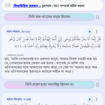
বিষয়ভিত্তিক কুরআন >
মুহাম্মাদ (সাঃ) সম্পর্কে সঠিক ধারণা
তিনি রক্ত-মাংসের মানুষ ছিলেন:
আল-কাহফ, ১৮:১১০
قُلْ إِنَّمَا أَنَا بَشَرٌ مِثْلُكُمْ يُوحَى إِلَيَّ أَنَّمَا إِلَهُكُمْ إِلَهٌ وَاحِدٌ فَمَنْ كَانَ يَرْجُو
لِقَاءَ رَبِّهِ فَلْيَعْمَلْ عَمَلًا صَالِحًا وَلَا يُشْرِكْ بِعِبَادَةِ رَبِّهِ أَحَدًا ﴿١١٠﴾
[তাইসিরুল কুরআন]
বল, ‘আমি তোমাদেরই মত একজন মানুষ, আমার নিকট ওয়াহী করা হয়
যে, তোমাদের ইলাহ কেবল এক ইলাহ। কাজেই যে ব্যক্তি তার
প্রতিপালকের সঙ্গে সাক্ষাতের আশা করে, সে যেন সৎ ‘আমাল করে আর
তার প্রতিপালকের ‘ইবাদাতে কাউকে শরীক না করে।’
তিনি রাসূল ছাড়া অন্যকিছু ছিলেন না:
আলে-ইমরান, ৩:১৪৪