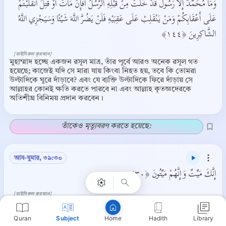
وَمَا مُحَمَّدٌ إِلَّا رَسُولٌ قَدْ خَلَتْ مِنْ قَبْلِهِ الرُّسُلُ أَفَإِنْ مَاتَ أَوْ قُتِلَ انْقَلَبْتُمْ
عَلَى أَعْقَابِكُمْ وَمَنْ يَنْقَلِبْ عَلَى عَقِبَيْهِ فَلَنْ يَضُرَّ اللَّهَ شَيْئًا وَسَيَجْزِي اللَّهُ
الشَّاكِرِينَ ﴿١٤٤﴾
[তাইসিরুল কুরআন]
মুহাম্মাদ হচ্ছে একজন রসূল মাত্র, তাঁর পূর্বে আরও অনেক রসূল গত
হয়েছে; কাজেই যদি সে মারা যায় কিংবা নিহত হয়, তবে কি তোমরা
উল্টাদিকে ঘুরে দাঁড়াবে? এবং যে ব্যক্তি উল্টাদিকে ফিরে দাঁড়ায় সে
আল্লাহর কোনই ক্ষতি করতে পারবে না এবং আল্লাহ কৃতজ্ঞদেরকে
অতিশীঘ্র বিনিময় প্রদান করবেন।
তাঁকেও মৃত্যুবরণ করতে হয়েছে:
Copy
আয-যুমার, ৩৯:৩০
إِنَّكَ مَيِّتٌ وَإِنَّهُمْ مَيِّتُونَ ﴿٣٠﴾
[তাইসিরুল কুরআন]
তুমিও মরবে আর তারাও মরবে।
Quran
Subject
Hadith
Library
Home