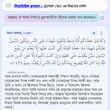
বিষয়ভিত্তিক কুরআন >
মুহাম্মাদ (সাঃ) এর উম্মতের মর্যাদা
আল্লাহ তা'আলা উম্মতে মুহাম্মাদীকে বিশেষ মর্যাদা দান করেছেন:
আল-বাকারা, ২:১৪৩
وَكَذَلِكَ جَعَلْنَاكُمْ أُمَّةً وَسَطًا لِتَكُونُوا شُهَدَاءَ عَلَى النَّاسِ وَيَكُونَ الرَّسُولُ
عَلَيْكُمْ شَهِيدًا وَمَا جَعَلْنَا الْقِبْلَةَ الَّتِي كُنْتَ عَلَيْهَا إِلَّا لِنَعْلَمَ مَنْ يَتَّبِعُ
الرَّسُولَ مِمَّنْ يَنْقَلِبُ عَلَى عَقِبَيْهِ وَإِنْ كَانَتْ لَكَبِيرَةً إِلَّا عَلَى الَّذِينَ هَدَى
اللَّهُ وَمَا كَانَ اللَّهُ لِيُضِيعَ إِيمَانَكُمْ إِنَّ اللَّهَ بِالنَّاسِ لَرَءُوفٌ رَحِيمٌ ﴿١٤٣﴾
[তাইসিরুল কুরআন]
আর এভাবে আমি তোমাদেরকে মধ্যপন্থী উম্মাত করেছি, যাতে তোমরা
লোকেদের উপর সাক্ষী হও এবং নাবী তোমাদের উপর সাক্ষী হয়। আর
তুমি এ যাবৎ যে ক্বিবলার উপর ছিলে, তাকে এ উদ্দেশ্যে ক্বিবলা
করেছিলাম, যাতে আমি জানতে পারি কে রসূলের অনুসরণ করে আর কে
পায়ের ভরে উল্টো দিকে ফিরে যায়। আল্লাহ যাদেরকে হিদায়াত দিয়েছেন
তারা বাদে অন্যের নিকট এটা বড়ই কষ্টকর ছিল। আর আল্লাহ তোমাদের
ঈমান বিনষ্ট করবেন না, নিশ্চয়ই আল্লাহ মানুষের প্রতি করুণাশীল, অতি
দয়ালু।