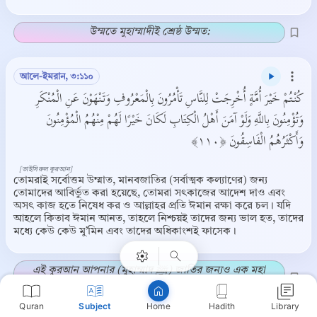
উম্মতে মুহাম্মাদীই শ্রেষ্ঠ উম্মত:
আলে-ইমরান, ৩:১১০
كُنْتُمْ خَيْرَ أُمَّةٍ أُخْرِجَتْ لِلنَّاسِ تَأْمُرُونَ بِالْمَعْرُوفِ وَتَنْهَوْنَ عَنِ الْمُنْكَرِ
وَتُؤْمِنُونَ بِاللَّهِ وَلَوْ آمَنَ أَهْلُ الْكِتَابِ لَكَانَ خَيْرًا لَهُمْ مِنْهُمُ الْمُؤْمِنُونَ
وَأَكْثَرُهُمُ الْفَاسِقُونَ ﴿١١٠﴾
[তাইসিরুল কুরআন]
তোমরাই সর্বোত্তম উম্মাত, মানবজাতির (সর্বাত্মক কল্যাণের) জন্য
Copy
তোমাদের আবির্ভুত করা হয়েছে, তোমরা সৎকাজের আদেশ দাও এবং
অসৎ কাজ হতে নিষেধ কর ও আল্লাহর প্রতি ঈমান রক্ষা করে চল। যদি
আহলে কিতাব ঈমান আনত, তাহলে নিশ্চয়ই তাদের জন্য ভাল হত, তাদের
মধ্যে কেউ কেউ মু’মিন এবং তাদের অধিকাংশই ফাসেক।
এই কুরআন আপনার (মুহাম্মাদ ﷺ) জাতির জন্যও এক মহা
সম্মান ও স্মারক।
Quran
Subject
Hadith
Library
Home