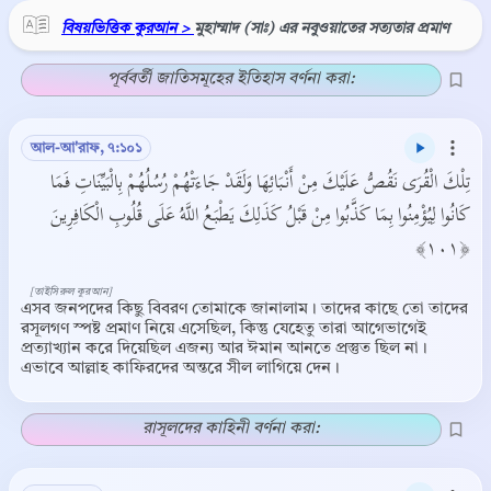
বিষয়ভিত্তিক কুরআন >
মুহাম্মাদ (সাঃ) এর নবুওয়াতের সত্যতার প্রমাণ
পূর্ববর্তী জাতিসমূহের ইতিহাস বর্ণনা করা:
আল-আ'রাফ, ৭:১০১
تِلْكَ الْقُرَى نَقُصُّ عَلَيْكَ مِنْ أَنْبَائِهَا وَلَقَدْ جَاءَتْهُمْ رُسُلُهُمْ بِالْبَيِّنَاتِ فَمَا
كَانُوا لِيُؤْمِنُوا بِمَا كَذَّبُوا مِنْ قَبْلُ كَذَلِكَ يَطْبَعُ اللَّهُ عَلَى قُلُوبِ الْكَافِرِينَ
﴿١٠١﴾
[তাইসিরুল কুরআন]
এসব জনপদের কিছু বিবরণ তোমাকে জানালাম। তাদের কাছে তো তাদের
রসূলগণ স্পষ্ট প্রমাণ নিয়ে এসেছিল, কিন্তু যেহেতু তারা আগেভাগেই
প্রত্যাখ্যান করে দিয়েছিল এজন্য আর ঈমান আনতে প্রস্তুত ছিল না।
এভাবে আল্লাহ কাফিরদের অন্তরে সীল লাগিয়ে দেন।
রাসূলদের কাহিনী বর্ণনা করা: