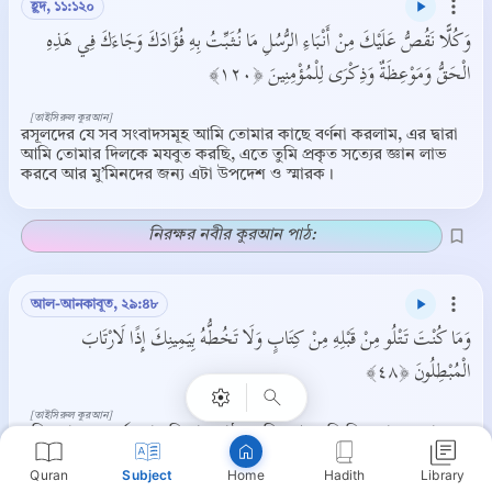
হূদ, ১১:১২০
وَكُلًّا نَقُصُّ عَلَيْكَ مِنْ أَنْبَاءِ الرُّسُلِ مَا نُثَبِّتُ بِهِ فُؤَادَكَ وَجَاءَكَ فِي هَذِهِ
الْحَقُّ وَمَوْعِظَةٌ وَذِكْرَى لِلْمُؤْمِنِينَ ﴿١٢٠﴾
[তাইসিরুল কুরআন]
রসূলদের যে সব সংবাদসমূহ আমি তোমার কাছে বর্ণনা করলাম, এর দ্বারা
আমি তোমার দিলকে মযবুত করছি, এতে তুমি প্রকৃত সত্যের জ্ঞান লাভ
করবে আর মু’মিনদের জন্য এটা উপদেশ ও স্মারক।
নিরক্ষর নবীর কুরআন পাঠ:
Copy
আল-আনকাবূত, ২৯:৪৮
وَمَا كُنْتَ تَتْلُو مِنْ قَبْلِهِ مِنْ كِتَابٍ وَلَا تَخُطُّهُ بِيَمِينِكَ إِذًا لَارْتَابَ
الْمُبْطِلُونَ ﴿٤٨﴾
[তাইসিরুল কুরআন]
তুমি তো এর পূর্বে কোন কিতাব পাঠ করনি, আর তুমি নিজ হাতে কোন
কিতাব লেখনি, এমন হলে মিথ্যাবাদীরা সন্দেহ পোষণ করত।
Quran
Subject
Hadith
Library
Home