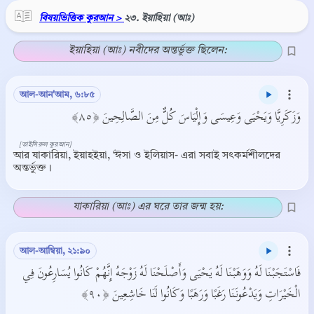
বিষয়ভিত্তিক কুরআন >
২৩. ইয়াহিয়া (আঃ)
ইয়াহিয়া (আঃ) নবীদের অন্তর্ভুক্ত ছিলেন:
আল-আন'আম, ৬:৮৫
وَزَكَرِيَّا وَيَحْيَى وَعِيسَى وَإِلْيَاسَ كُلٌّ مِنَ الصَّالِحِينَ ﴿٨٥﴾
[তাইসিরুল কুরআন]
আর যাকারিয়া, ইয়াহইয়া, ‘ঈসা ও ইলিয়াস- এরা সবাই সৎকর্মশীলদের
অন্তর্ভুক্ত।
যাকারিয়া (আঃ) এর ঘরে তার জন্ম হয়:
আল-আম্বিয়া, ২১:৯০
فَاسْتَجَبْنَا لَهُ وَوَهَبْنَا لَهُ يَحْيَى وَأَصْلَحْنَا لَهُ زَوْجَهُ إِنَّهُمْ كَانُوا يُسَارِعُونَ فِي
الْخَيْرَاتِ وَيَدْعُونَنَا رَغَبًا وَرَهَبًا وَكَانُوا لَنَا خَاشِعِينَ ﴿٩٠﴾