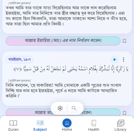
[তাইসিরুল কুরআন]
তখন আমি তার ডাকে সাড়া দিয়েছিলাম আর তাকে দান করেছিলাম
ইয়াহইয়া, আমি তার নিমিত্তে তার স্ত্রীর বন্ধ্যাত্ব দূর করে দিয়েছিলাম। এরা
সৎ কাজে ছিল ক্ষিপ্রগতি, তারা আমাকে ডাকতো আশা নিয়ে ও ভীত হয়ে,
আর তারা ছিল আমার প্রতি বিনয়ী।
আল্লাহ ইয়াহিয়া (আঃ) এর নাম নির্ধারণ করেন:
মারইয়াম, ১৯:৭
يَا زَكَرِيَّا إِنَّا نُبَشِّرُكَ بِغُلَامٍ اسْمُهُ يَحْيَى لَمْ نَجْعَلْ لَهُ مِنْ قَبْلُ سَمِيًّا ﴿٧﴾
Copy
[তাইসিরুল কুরআন]
তিনি বললেন, ‘হে যাকারিয়া! আমি তোমাকে একটি পুত্রের শুভ সংবাদ
দিচ্ছি যার নাম হবে ইয়াহইয়া, পূর্বে এ নামে আমি কাউকে আখ্যায়িত
করিনি।’
আল্লাহ তাকে কিতাব প্রদান করেন:
Quran
Subject
Hadith
Library
Home
মারইয়াম, ১৯:১২