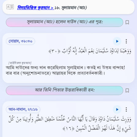
বিষয়ভিত্তিক কুরআন >
১৮. সুলায়মান (আঃ)
সুলায়মান (আঃ) হলেন দাউদ (আঃ) এর পুত্র:
সোয়াদ, ৩৮:৩০
وَوَهَبْنَا لِدَاوُدَ سُلَيْمَانَ نِعْمَ الْعَبْدُ إِنَّهُ أَوَّابٌ ﴿٣٠﴾
[তাইসিরুল কুরআন]
আমি দাঊদের জন্য দান করেছিলাম সুলাইমান। কতই না উত্তম বান্দাহ!
বার বার (অনুশোচনাভরে) আল্লাহর দিকে প্রত্যাবর্তনকারী।
আর তিনি পিতার উত্তরাধিকারী হন:
আন-নামাল, ২৭:১৬
وَوَرِثَ سُلَيْمَانُ دَاوُدَ وَقَالَ يَا أَيُّهَا النَّاسُ عُلِّمْنَا مَنْطِقَ الطَّيْرِ وَأُوتِينَا مِنْ كُلِّ
شَيْءٍ إِنَّ هَذَا لَهُوَ الْفَضْلُ الْمُبِينُ ﴿١٦﴾