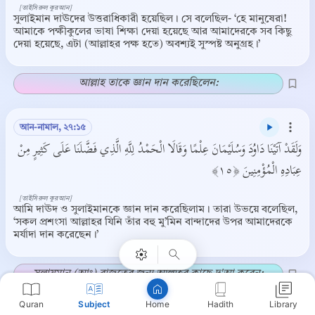
[তাইসিরুল কুরআন]
সুলাইমান দাঊদের উত্তরাধিকারী হয়েছিল। সে বলেছিল- ‘হে মানুষেরা!
আমাকে পক্ষীকুলের ভাষা শিক্ষা দেয়া হয়েছে আর আমাদেরকে সব কিছু
দেয়া হয়েছে, এটা (আল্লাহর পক্ষ হতে) অবশ্যই সুস্পষ্ট অনুগ্রহ।’
আল্লাহ তাকে জ্ঞান দান করেছিলেন:
আন-নামাল, ২৭:১৫
وَلَقَدْ آتَيْنَا دَاوُدَ وَسُلَيْمَانَ عِلْمًا وَقَالَا الْحَمْدُ لِلَّهِ الَّذِي فَضَّلَنَا عَلَى كَثِيرٍ مِنْ
عِبَادِهِ الْمُؤْمِنِينَ ﴿١٥﴾
Copy
[তাইসিরুল কুরআন]
আমি দাঊদ ও সুলাইমানকে জ্ঞান দান করেছিলাম। তারা উভয়ে বলেছিল,
‘সকল প্রশংসা আল্লাহর যিনি তাঁর বহু মু’মিন বান্দাদের উপর আমাদেরকে
মর্যাদা দান করেছেন।’
সুলায়মান (আঃ) রাজত্বের জন্য আল্লাহর কাছে দু'আ করেন:
Quran
Subject
Hadith
Library
Home