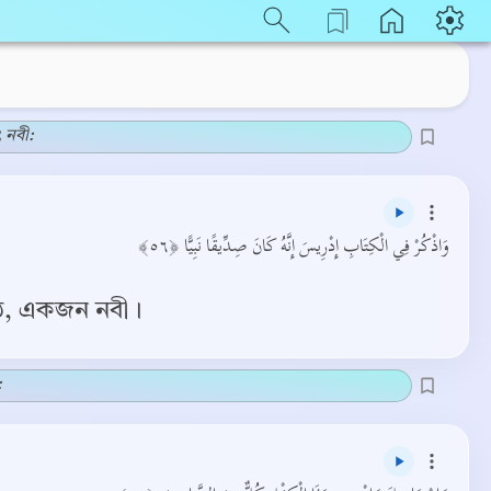
 নবী:
وَاذْكُرْ فِي الْكِتَابِ إِدْرِيسَ إِنَّهُ كَانَ صِدِّيقًا نَبِيًّا ﴿٥٦﴾
ষ্ঠ, একজন নবী।
: