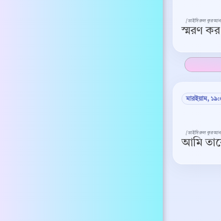
[তাইসিরুল কুরআন
স্মরণ কর
মারইয়াম, ১৯
[তাইসিরুল কুরআন
আমি তাকে