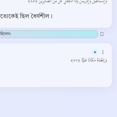
وَإِسْمَاعِيلَ وَإِدْرِيسَ وَذَا الْكِفْلِ كُلٌّ مِنَ الصَّابِرِينَ ﴿٨٥﴾
ত্যেকেই ছিল ধৈর্যশীল।
েছিলেন:
وَرَفَعْنَاهُ مَكَانًا عَلِيًّا ﴿٥٧﴾