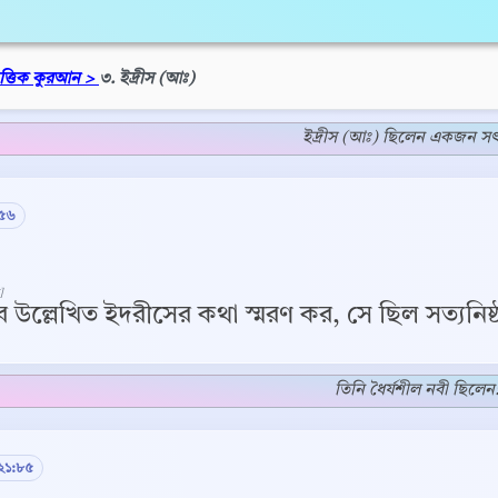
িত্তিক কুরআন >
৩. ইদ্রীস (আঃ)
ইদ্রীস (আঃ) ছিলেন একজন সৎ
:৫৬
]
 উল্লেখিত ইদরীসের কথা স্মরণ কর, সে ছিল সত্যনি
তিনি ধৈর্যশীল নবী ছিলেন
 ২১:৮৫