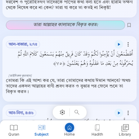
দরবেশ ও পুরোহিতগণ তাদেরকে পাপের কথা বলা হতে এবং হারাম ভক্ষণ
থেকে নিষেধ করে না কেন? তারা যা করে তা কতই না নিকৃষ্ট!
তারা আল্লাহর কালামকে বিকৃত করত:
আল-বাকারা, ২:৭৫
أَفَتَطْمَعُونَ أَنْ يُؤْمِنُوا لَكُمْ وَقَدْ كَانَ فَرِيقٌ مِنْهُمْ يَسْمَعُونَ كَلَامَ اللَّهِ ثُمَّ
يُحَرِّفُونَهُ مِنْ بَعْدِ مَا عَقَلُوهُ وَهُمْ يَعْلَمُونَ ﴿٧٥﴾
[তাইসিরুল কুরআন]
Copy
তোমরা কি এই আশা কর যে, তারা তোমাদের কথায় ঈমান আনবে? অথচ
তাদের একদল আল্লাহর বাণী শ্রবণ করত ও বুঝার পর জেনে শুনে তা
বিকৃত করত।
আন-নিসা, ৪:৪৬
مِنَ الَّذِينَ هَادُوا يُحَرِّفُونَ الْكَلِمَ عَنْ مَوَاضِعِهِ وَيَقُولُونَ سَمِعْنَا وَعَصَيْنَا
وَاسْمَعْ غَيْرَ مُسْمَعٍ وَرَاعِنَا لَيًّا بِأَلْسِنَتِهِمْ وَطَعْنًا فِي الدِّينِ وَلَوْ أَنَّهُمْ قَالُوا
Quran
Subject
Hadith
Library
Home