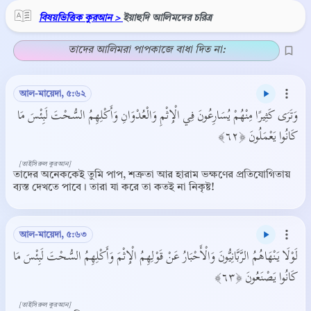
বিষয়ভিত্তিক কুরআন >
ইয়াহুদি আলিমদের চরিত্র
তাদের আলিমরা পাপকাজে বাধা দিত না:
আল-মায়েদা, ৫:৬২
وَتَرَى كَثِيرًا مِنْهُمْ يُسَارِعُونَ فِي الْإِثْمِ وَالْعُدْوَانِ وَأَكْلِهِمُ السُّحْتَ لَبِئْسَ مَا
كَانُوا يَعْمَلُونَ ﴿٦٢﴾
[তাইসিরুল কুরআন]
তাদের অনেককেই তুমি পাপ, শত্রুতা আর হারাম ভক্ষণের প্রতিযোগিতায়
ব্যস্ত দেখতে পাবে। তারা যা করে তা কতই না নিকৃষ্ট!
আল-মায়েদা, ৫:৬৩
لَوْلَا يَنْهَاهُمُ الرَّبَّانِيُّونَ وَالْأَحْبَارُ عَنْ قَوْلِهِمُ الْإِثْمَ وَأَكْلِهِمُ السُّحْتَ لَبِئْسَ مَا
كَانُوا يَصْنَعُونَ ﴿٦٣﴾
[তাইসিরুল কুরআন]