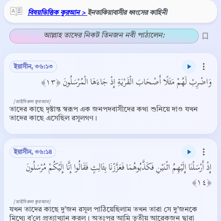
বিষয়ভিত্তিক কুরআন >
ইনতাকিয়াবাসীর ধ্বংসের কাহিনী
আল্লাহ তাদের নিকট তিনজন নবী পাঠালেন:
ইয়াসীন, ৩৬:১৩
وَاضْرِبْ لَهُمْ مَثَلًا أَصْحَابَ الْقَرْيَةِ إِذْ جَاءَهَا الْمُرْسَلُونَ ﴿١٣﴾
[তাইসিরুল কুরআন]
তাদের কাছে দৃষ্টান্ত স্বরূপ এক জনপদবাসীদের কথা শুনিয়ে দাও যখন
তাদের কাছে এসেছিল রসূলগণ।
ইয়াসীন, ৩৬:১৪
إِذْ أَرْسَلْنَا إِلَيْهِمُ اثْنَيْنِ فَكَذَّبُوهُمَا فَعَزَّزْنَا بِثَالِثٍ فَقَالُوا إِنَّا إِلَيْكُمْ مُرْسَلُونَ
﴿١٤﴾
[তাইসিরুল কুরআন]
যখন তাদের কাছে দু’জন রসূল পাঠিয়েছিলাম তখন তারা সে দু’জনকে
মিথ্যে ব’লে প্রত্যাখ্যান করল। অতঃপর আমি তৃতীয় আরেকজন দ্বারা