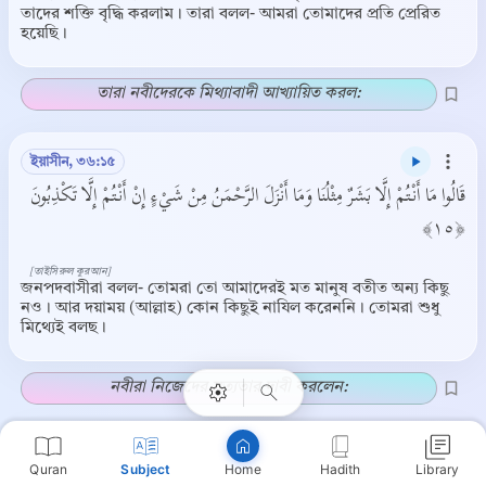
তাদের শক্তি বৃদ্ধি করলাম। তারা বলল- আমরা তোমাদের প্রতি প্রেরিত
হয়েছি।
তারা নবীদেরকে মিথ্যাবাদী আখ্যায়িত করল:
ইয়াসীন, ৩৬:১৫
قَالُوا مَا أَنْتُمْ إِلَّا بَشَرٌ مِثْلُنَا وَمَا أَنْزَلَ الرَّحْمَنُ مِنْ شَيْءٍ إِنْ أَنْتُمْ إِلَّا تَكْذِبُونَ
﴿١٥﴾
[তাইসিরুল কুরআন]
Copy
জনপদবাসীরা বলল- তোমরা তো আমাদেরই মত মানুষ বতীত অন্য কিছু
নও। আর দয়াময় (আল্লাহ) কোন কিছুই নাযিল করেননি। তোমরা শুধু
মিথ্যেই বলছ।
নবীরা নিজেদের সত্যতার দাবী করলেন:
ইয়াসীন, ৩৬:১৬
Quran
Subject
Hadith
Library
Home