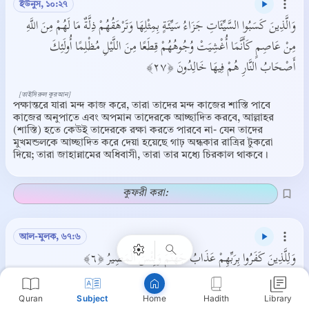
ইউনুস, ১০:২৭
وَالَّذِينَ كَسَبُوا السَّيِّئَاتِ جَزَاءُ سَيِّئَةٍ بِمِثْلِهَا وَتَرْهَقُهُمْ ذِلَّةٌ مَا لَهُمْ مِنَ اللَّهِ
مِنْ عَاصِمٍ كَأَنَّمَا أُغْشِيَتْ وُجُوهُهُمْ قِطَعًا مِنَ اللَّيْلِ مُظْلِمًا أُولَئِكَ
أَصْحَابُ النَّارِ هُمْ فِيهَا خَالِدُونَ ﴿٢٧﴾
[তাইসিরুল কুরআন]
পক্ষান্তরে যারা মন্দ কাজ করে, তারা তাদের মন্দ কাজের শাস্তি পাবে
কাজের অনুপাতে এবং অপমান তাদেরকে আচ্ছাদিত করবে, আল্লাহর
(শাস্তি) হতে কেউই তাদেরকে রক্ষা করতে পারবে না- যেন তাদের
মুখমন্ডলকে আচ্ছাদিত করে দেয়া হয়েছে গাঢ় অন্ধকার রাত্রির টুকরো
দিয়ে; তারা জাহান্নামের অধিবাসী, তারা তার মধ্যে চিরকাল থাকবে।
Copy
কুফরী করা:
আল-মুলক, ৬৭:৬
وَلِلَّذِينَ كَفَرُوا بِرَبِّهِمْ عَذَابُ جَهَنَّمَ وَبِئْسَ الْمَصِيرُ ﴿٦﴾
[তাইসিরুল কুরআন]
যারা তাদের প্রতিপালককে অস্বীকার করে তাদের জন্য আছে জাহান্নামের
Quran
Subject
Hadith
Library
Home