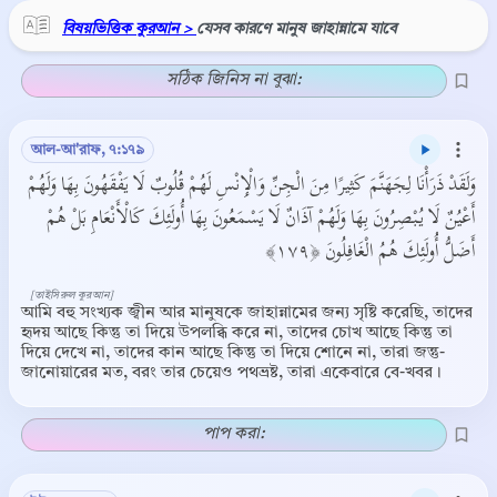
বিষয়ভিত্তিক কুরআন >
যেসব কারণে মানুষ জাহান্নামে যাবে
সঠিক জিনিস না বুঝা:
আল-আ'রাফ, ৭:১৭৯
وَلَقَدْ ذَرَأْنَا لِجَهَنَّمَ كَثِيرًا مِنَ الْجِنِّ وَالْإِنْسِ لَهُمْ قُلُوبٌ لَا يَفْقَهُونَ بِهَا وَلَهُمْ
أَعْيُنٌ لَا يُبْصِرُونَ بِهَا وَلَهُمْ آذَانٌ لَا يَسْمَعُونَ بِهَا أُولَئِكَ كَالْأَنْعَامِ بَلْ هُمْ
أَضَلُّ أُولَئِكَ هُمُ الْغَافِلُونَ ﴿١٧٩﴾
[তাইসিরুল কুরআন]
আমি বহু সংখ্যক জ্বীন আর মানুষকে জাহান্নামের জন্য সৃষ্টি করেছি, তাদের
হৃদয় আছে কিন্তু তা দিয়ে উপলব্ধি করে না, তাদের চোখ আছে কিন্তু তা
দিয়ে দেখে না, তাদের কান আছে কিন্তু তা দিয়ে শোনে না, তারা জন্তু-
জানোয়ারের মত, বরং তার চেয়েও পথভ্রষ্ট, তারা একেবারে বে-খবর।
পাপ করা: