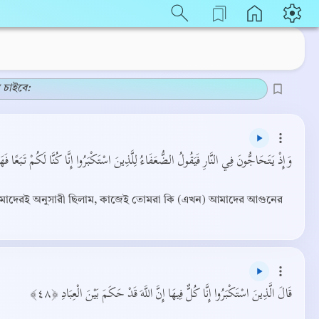
 চাইবে:
وَإِذْ يَتَحَاجُّونَ فِي النَّارِ فَيَقُولُ الضُّعَفَاءُ لِلَّذِينَ اسْتَكْبَرُوا إِنَّا كُنَّا لَكُمْ تَبَعًا فَهَل﴾
 তোমাদেরই অনুসারী ছিলাম, কাজেই তোমরা কি (এখন) আমাদের আগুনের
قَالَ الَّذِينَ اسْتَكْبَرُوا إِنَّا كُلٌّ فِيهَا إِنَّ اللَّهَ قَدْ حَكَمَ بَيْنَ الْعِبَادِ ﴿٤٨﴾