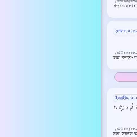
[তাইসিরুল কুরআন
দাপটওয়ালারা
সোয়াদ, ৩৮:৬
[তাইসিরুল কুরআন
তারা বলবে- ব
ইবরাহীম, ১৪:
َا أَمْ صَبَرْنَا مَا
[তাইসিরুল কুরআন
তারা সকলে আল