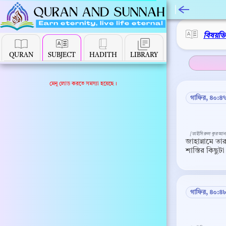
বিষয়ভ
QURAN
SUBJECT
HADITH
LIBRARY
মেনু লোড করতে সমস্যা হয়েছে।
গাফির, ৪০:৪৭
[তাইসিরুল কুরআন
জাহান্নামে 
শাস্তির কিছুট
গাফির, ৪০:৪