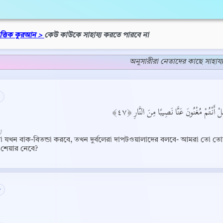
িত্তিক কুরআন >
কেউ কাউকে সাহায্য করতে পারবে না
অনুসারীরা নেতাদের কাছে সাহায্য
ْ أَنْتُمْ مُغْنُونَ عَنَّا نَصِيبًا مِنَ النَّارِ ﴿٤٧
]
তারা যখন বাক-বিতন্ডা করবে, তখন দুর্বলেরা দাপটওয়ালাদের বলবে- আমরা তো
া শেয়ার নেবে?
৮