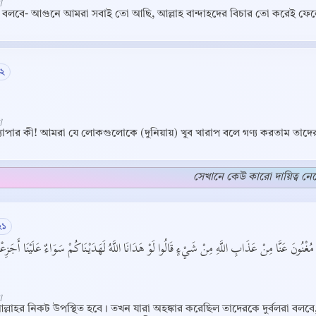
]
 বলবে- আগুনে আমরা সবাই তো আছি, আল্লাহ বান্দাহদের বিচার তো করেই ফে
২
]
্যাপার কী! আমরা যে লোকগুলোকে (দুনিয়ায়) খুব খারাপ বলে গণ্য করতাম তাদ
সেখানে কেউ কারো দায়িত্ব নেব
২১
Copy
مْ مُغْنُونَ عَنَّا مِنْ عَذَابِ اللَّهِ مِنْ شَيْءٍ قَالُوا لَوْ هَدَانَا اللَّهُ لَهَدَيْنَاكُمْ سَوَاءٌ عَلَيْنَا أَجَزِعْن
]
্লাহর নিকট উপস্থিত হবে। তখন যারা অহঙ্কার করেছিল তাদেরকে দুর্বলরা বলব