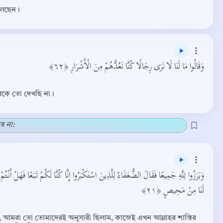
লেছেন।
وَقَالُوا مَا لَنَا لَا نَرَى رِجَالًا كُنَّا نَعُدُّهُمْ مِنَ الْأَشْرَارِ ﴿٦٢﴾
েরকে তো দেখছি না।
ে না:
وَبَرَزُوا لِلَّهِ جَمِيعًا فَقَالَ الضُّعَفَاءُ لِلَّذِينَ اسْتَكْبَرُوا إِنَّا كُنَّا لَكُمْ تَبَعًا فَهَلْ أَنْتُ
لَنَا مِنْ مَحِيصٍ ﴿٢١﴾
ে, আমরা তো তোমাদেরই অনুসারী ছিলাম, কাজেই এখন আল্লাহর শাস্তির