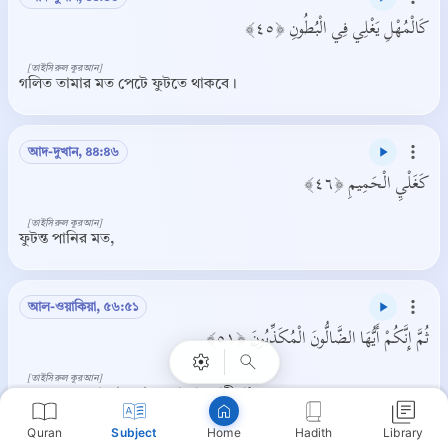
كَالْمُهْلِ يَغْلِي فِي الْبُطُونِ ﴿٤٥﴾
[তাইসিরুল কুরআন]
গলিত তামার মত পেটে ফুটতে থাকবে।
আদ-দুখান, ৪৪:৪৬
كَغَلْيِ الْحَمِيمِ ﴿٤٦﴾
[তাইসিরুল কুরআন]
ফুটন্ত পানির মত,
Copy
আল-ওয়াকিয়া, ৫৬:৫১
ثُمَّ إِنَّكُمْ أَيُّهَا الضَّالُّونَ الْمُكَذِّبُونَ ﴿٥١﴾
[তাইসিরুল কুরআন]
তখন হে গুমরাহ (সত্য) প্রত্যাখ্যানকারীরা!
Quran
Subject
Hadith
Library
Home