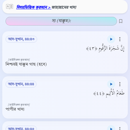
বিষয়ভিত্তিক কুরআন >
জাহান্নামের খাদ্য
স্য (যাক্কুম):
আদ-দুখান, ৪৪:৪৩
إِنَّ شَجَرَةَ الزَّقُّومِ ﴿٤٣﴾
[তাইসিরুল কুরআন]
নিশ্চয়ই যাক্কুম গাছ (হবে)
আদ-দুখান, ৪৪:৪৪
طَعَامُ الْأَثِيمِ ﴿٤٤﴾
[তাইসিরুল কুরআন]
পাপীর খাদ্য
আদ-দুখান, ৪৪:৪৫