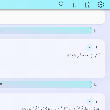
া।
عَلَيْهَا تِسْعَةَ عَشَرَ ﴿٣٠﴾
ক:
وَنَادَوْا يَا مَالِكُ لِيَقْضِ عَلَيْنَا رَبُّكَ قَالَ إِنَّكُمْ مَاكِثُونَ ﴿٧٧﴾