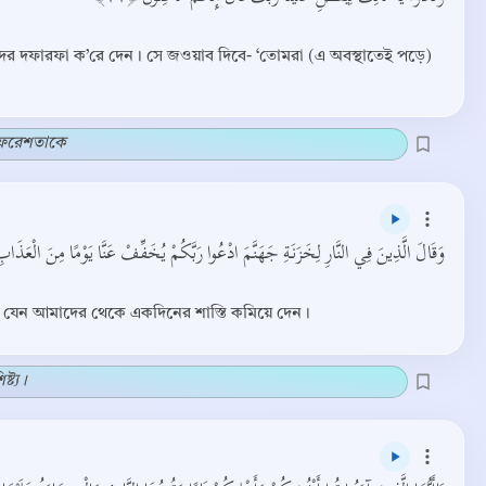
দের দফারফা ক’রে দেন। সে জওয়াব দিবে- ‘তোমরা (এ অবস্থাতেই পড়ে)
 ফেরেশতাকে
وَقَالَ الَّذِينَ فِي النَّارِ لِخَزَنَةِ جَهَنَّمَ ادْعُوا رَبَّكُمْ يُخَفِّفْ عَنَّا يَوْمًا مِنَ الْعَذَاب﴾
নি যেন আমাদের থেকে একদিনের শাস্তি কমিয়ে দেন।
্ট্য।