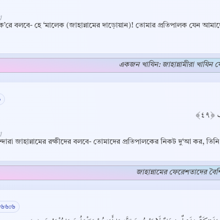
]
ক’রে বলবে- হে ‘মালেক (জাহান্নামের দাড়োয়ান)! তোমার প্রতিপালক যেন আমা
একজন খাযিন: জাহান্নামীরা খাযিন
৯
ِ ﴿٤٩
]
্দারা জাহান্নামের রক্ষীদের বলবে- তোমাদের প্রতিপালকের নিকট দু‘আ কর, তি
Copy
জাহান্নামের ফেরেশতাদের বৈশিষ
 ৬৬:৬