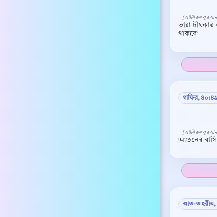
[তাইসিরুল কুরআন
তারা চীৎকার 
থাকবে’।
গাফির, ৪০:৪
[তাইসিরুল কুরআন
আগুনের বাসিন
আত-তাহরীম,