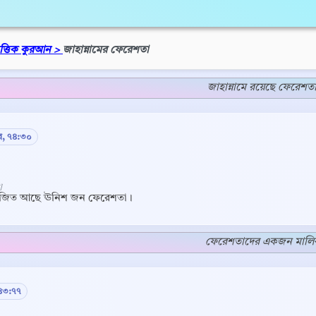
িত্তিক কুরআন >
জাহান্নামের ফেরেশতা
জাহান্নামে রয়েছে ফেরেশত
র, ৭৪:৩০
]
োজিত আছে ঊনিশ জন ফেরেশতা।
ফেরেশতাদের একজন মালি
৪৩:৭৭