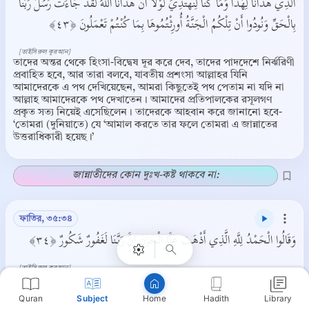
الَّذِي هَدَانَا لِهَذَا وَمَا كُنَّا لِنَهْتَدِيَ لَوْلَا أَنْ هَدَانَا اللَّهُ لَقَدْ جَاءَتْ رُسُلُ رَبِّنَا
بِالْحَقِّ وَنُودُوا أَنْ تِلْكُمُ الْجَنَّةُ أُورِثْتُمُوهَا بِمَا كُنْتُمْ تَعْمَلُونَ ﴿٤٣﴾
[তাইসিরুল কুরআন]
তাদের অন্তর থেকে হিংসা-বিদ্বেষ দূর করে দেব, তাদের পাদদেশে নির্ঝরিণী
প্রবাহিত হবে, আর তারা বলবে, যাবতীয় প্রশংসা আল্লাহর যিনি
আমাদেরকে এ পথ দেখিয়েছেন, আমরা কিছুতেই পথ পেতাম না যদি না
আল্লাহ আমাদেরকে পথ দেখাতেন। আমাদের প্রতিপালকের রসূলগণ
প্রকৃত সত্য নিয়েই এসেছিলেন। তাদেরকে আহবান করে জানানো হবে-
‘তোমরা (দুনিয়াতে) যে ‘আমাল করতে তার ফলে তোমরা এ জান্নাতের
উত্তরাধিকারী হয়েছ।’
জান্নাতীদের কোন দুঃখ-কষ্ট থাকবে না:
Copy
ফাতির, ৩৫:৩৪
وَقَالُوا الْحَمْدُ لِلَّهِ الَّذِي أَذْهَبَ عَنَّا الْحَزَنَ إِنَّ رَبَّنَا لَغَفُورٌ شَكُورٌ ﴿٣٤﴾
[তাইসিরুল কুরআন]
আর তারা বলবে- যাবতীয় প্রশংসা আল্লাহর যিনি আমাদের দুঃখ কষ্ট দূর
করে দিয়েছেন। আমাদের প্রতিপালক অবশ্যই পরম ক্ষমাশীল, (ভাল
Quran
Subject
Hadith
Library
Home
কাজের) বড়ই মর্যাদাদানকারী।