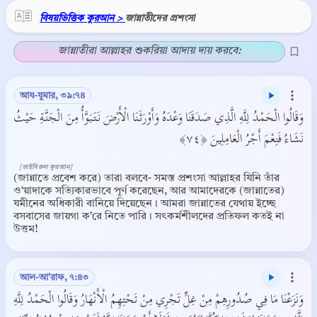
বিষয়ভিত্তিক কুরআন >
জান্নাতীদের প্রশংসা
জান্নাতীরা আল্লাহর শুকরিয়া আদায় দায় করবে:
আয-যুমার, ৩৯:৭৪
وَقَالُوا الْحَمْدُ لِلَّهِ الَّذِي صَدَقَنَا وَعْدَهُ وَأَوْرَثَنَا الْأَرْضَ نَتَبَوَّأُ مِنَ الْجَنَّةِ حَيْثُ
نَشَاءُ فَنِعْمَ أَجْرُ الْعَامِلِينَ ﴿٧٤﴾
[তাইসিরুল কুরআন]
(জান্নাতে প্রবেশ করে) তারা বলবে- সমস্ত প্রশংসা আল্লাহর যিনি তাঁর
ও‘য়াদাকে সত্যিকারভাবে পূর্ণ করেছেন, আর আমাদেরকে (জান্নাতের)
যমীনের অধিকারী বানিয়ে দিয়েছেন। আমরা জান্নাতের যেথায় ইচ্ছে
বসবাসের জায়গা ক’রে নিতে পারি। সৎকর্মশীলদের প্রতিফল কতই না
উত্তম!
আল-আ'রাফ, ৭:৪৩
وَنَزَعْنَا مَا فِي صُدُورِهِمْ مِنْ غِلٍّ تَجْرِي مِنْ تَحْتِهِمُ الْأَنْهَارُ وَقَالُوا الْحَمْدُ لِلَّهِ