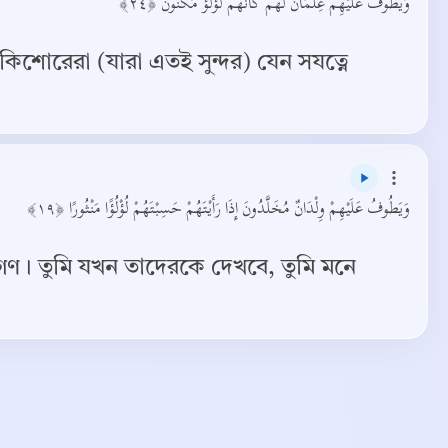
وَيَطُوفُ عَلَيْهِمْ غِلْمَانٌ لَهُمْ كَأَنَّهُمْ لُؤْلُؤٌ مَكْنُونٌ ﴿٢٤﴾
কিশোরেরা (যারা এতই সুন্দর) যেন সযত্নে
وَيَطُوفُ عَلَيْهِمْ وِلْدَانٌ مُخَلَّدُونَ إِذَا رَأَيْتَهُمْ حَسِبْتَهُمْ لُؤْلُؤًا مَنْثُورًا ﴿١٩﴾
গণ। তুমি যখন তাদেরকে দেখবে, তুমি মনে