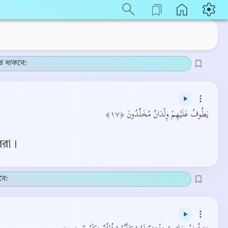
ত থাকবে:
يَطُوفُ عَلَيْهِمْ وِلْدَانٌ مُخَلَّدُونَ ﴿١٧﴾
ররা।
বে: