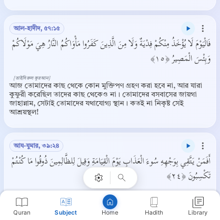
আল-হাদীদ, ৫৭:১৫
فَالْيَوْمَ لَا يُؤْخَذُ مِنْكُمْ فِدْيَةٌ وَلَا مِنَ الَّذِينَ كَفَرُوا مَأْوَاكُمُ النَّارُ هِيَ مَوْلَاكُمْ
وَبِئْسَ الْمَصِيرُ ﴿١٥﴾
[তাইসিরুল কুরআন]
আজ তোমাদের কাছ থেকে কোন মুক্তিপণ গ্রহণ করা হবে না, আর যারা
কুফুরী করেছিল তাদের কাছ থেকেও না। তোমাদের বসবাসের জায়গা
জাহান্নাম, সেটাই তোমাদের যথাযোগ্য স্থান। কতই না নিকৃষ্ট সেই
আশ্রয়স্থল!
Copy
আয-যুমার, ৩৯:২৪
أَفَمَنْ يَتَّقِي بِوَجْهِهِ سُوءَ الْعَذَابِ يَوْمَ الْقِيَامَةِ وَقِيلَ لِلظَّالِمِينَ ذُوقُوا مَا كُنْتُمْ
تَكْسِبُونَ ﴿٢٤﴾
[তাইসিরুল কুরআন]
ক্বিয়ামতের দিন যে ব্যক্তি তার (হাত পা বাঁধা থাকার কারণে) মুখমন্ডলের
Quran
Subject
Hadith
Library
সাহায্যে ভয়ানক ‘আযাবের আঘাত ঠেকাতে চাইবে (সে কি তার মত যে
Home