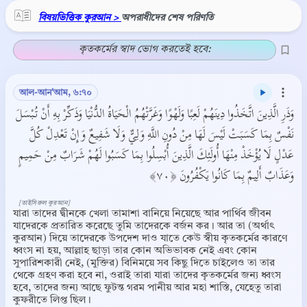
বিষয়ভিত্তিক কুরআন >
অপরাধীদের শেষ পরিণতি
কৃতকর্মের স্বাদ ভোগ করতেই হবে:
আল-আন'আম, ৬:৭০
وَذَرِ الَّذِينَ اتَّخَذُوا دِينَهُمْ لَعِبًا وَلَهْوًا وَغَرَّتْهُمُ الْحَيَاةُ الدُّنْيَا وَذَكِّرْ بِهِ أَنْ تُبْسَلَ
نَفْسٌ بِمَا كَسَبَتْ لَيْسَ لَهَا مِنْ دُونِ اللَّهِ وَلِيٌّ وَلَا شَفِيعٌ وَإِنْ تَعْدِلْ كُلَّ
عَدْلٍ لَا يُؤْخَذْ مِنْهَا أُولَئِكَ الَّذِينَ أُبْسِلُوا بِمَا كَسَبُوا لَهُمْ شَرَابٌ مِنْ حَمِيمٍ
وَعَذَابٌ أَلِيمٌ بِمَا كَانُوا يَكْفُرُونَ ﴿٧٠﴾
[তাইসিরুল কুরআন]
যারা তাদের দ্বীনকে খেলা তামাশা বানিয়ে নিয়েছে আর পার্থিব জীবন
যাদেরকে প্রতারিত করেছে তুমি তাদেরকে বর্জন কর। আর তা (অর্থাৎ
কুরআন) দিয়ে তাদেরকে উপদেশ দাও যাতে কেউ স্বীয় কৃতকর্মের কারণে
ধ্বংস না হয়, আল্লাহ ছাড়া তার কোন অভিভাবক নেই এবং কোন
সুপারিশকারী নেই, (মুক্তির) বিনিময়ে সব কিছু দিতে চাইলেও তা তার
থেকে গ্রহণ করা হবে না, ওরাই তারা যারা তাদের কৃতকর্মের জন্য ধ্বংস
হবে, তাদের জন্য আছে ফুটন্ত গরম পানীয় আর মহা শাস্তি, যেহেতু তারা
কুফরীতে লিপ্ত ছিল।