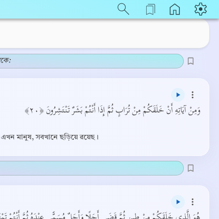
েকে:
وَمِنْ آيَاتِهِ أَنْ خَلَقَكُمْ مِنْ تُرَابٍ ثُمَّ إِذَا أَنْتُمْ بَشَرٌ تَنْتَشِرُونَ ﴿٢٠﴾
া এখন মানুষ, সবখানে ছড়িয়ে রয়েছ।
هُوَ الَّذِي خَلَقَكُمْ مِنْ طِينٍ ثُمَّ قَضَى أَجَلًا وَأَجَلٌ مُسَمًّى عِنْدَهُ ثُمَّ أَنْتُمْ تَمْت﴾