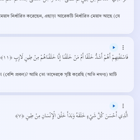
মেয়াদ নির্ধারিত করেছেন, এছাড়া আরেকটি নির্ধারিত মেয়াদ আছে (যে
فَاسْتَفْتِهِمْ أَهُمْ أَشَدُّ خَلْقًا أَمْ مَنْ خَلَقْنَا إِنَّا خَلَقْنَاهُمْ مِنْ طِينٍ لَازِبٍ ﴿١١﴾
ছি তা (বেশি প্রবল)? আমি তো তাদেরকে সৃষ্টি করেছি (অতি নগণ্য) মাটি
الَّذِي أَحْسَنَ كُلَّ شَيْءٍ خَلَقَهُ وَبَدَأَ خَلْقَ الْإِنْسَانِ مِنْ طِينٍ ﴿٧﴾