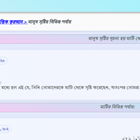
িত্তিক কুরআন >
মানুষ সৃষ্টির বিভিন্ন পর্যায়
মানুষ সৃষ্টির সূচনা হয় মাটি থ
:২০
]
ের মধ্যে হল এই যে, তিনি তোমাদেরকে মাটি থেকে সৃষ্টি করেছেন, অতঃপর তোমর
মাটির বিভিন্ন পর্যায়:
 ৬:২
َرُونَ ﴿٢