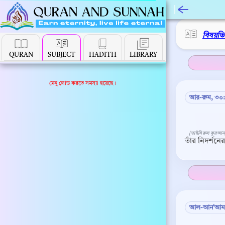
বিষয়ভ
QURAN
SUBJECT
HADITH
LIBRARY
মেনু লোড করতে সমস্যা হয়েছে।
আর-রুম, ৩০
[তাইসিরুল কুরআন
তাঁর নিদর্শন
আল-আন'আম,