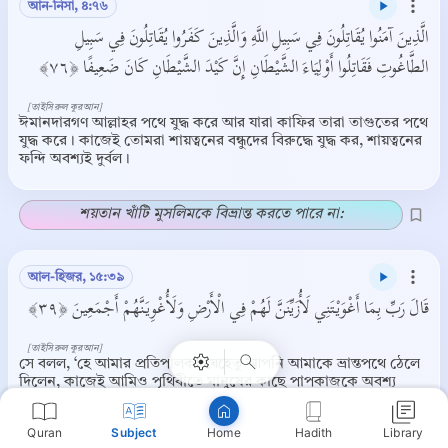
আন-নিসা, ৪:৭৬
الَّذِينَ آمَنُوا يُقَاتِلُونَ فِي سَبِيلِ اللَّهِ وَالَّذِينَ كَفَرُوا يُقَاتِلُونَ فِي سَبِيلِ
الطَّاغُوتِ فَقَاتِلُوا أَوْلِيَاءَ الشَّيْطَانِ إِنَّ كَيْدَ الشَّيْطَانِ كَانَ ضَعِيفًا ﴿٧٦﴾
[তাইসিরুল কুরআন]
ঈমানদারগণ আল্লাহর পথে যুদ্ধ করে আর যারা কাফির তারা তাগুতের পথে
যুদ্ধ করে। কাজেই তোমরা শায়ত্বনের বন্ধুদের বিরুদ্ধে যুদ্ধ কর, শায়ত্বনের
ফন্দি অবশ্যই দুর্বল।
শয়তান খাঁটি মুসলিমকে বিভ্রান্ত করতে পারে না:
Copy
আল-হিজর, ১৫:৩৯
قَالَ رَبِّ بِمَا أَغْوَيْتَنِي لَأُزَيِّنَنَّ لَهُمْ فِي الْأَرْضِ وَلَأُغْوِيَنَّهُمْ أَجْمَعِينَ ﴿٣٩﴾
[তাইসিরুল কুরআন]
সে বলল, ‘হে আমার প্রতিপালক! যেহেতু আপনি আমাকে ভ্রান্তপথে ঠেলে
দিলেন, কাজেই আমিও পৃথিবীতে মানুষের কাছে পাপকাজকে অবশ্য
অবশ্যই সুশোভিত করে দেখাব আর তাদের সবাইকে অবশ্য অবশ্যই বিভ্রান্ত
করব।
Quran
Subject
Hadith
Library
Home