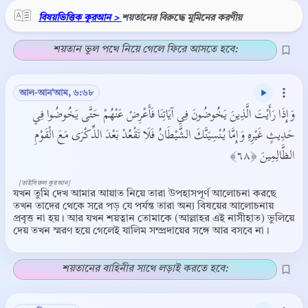
বিষয়ভিত্তিক কুরআন >
শয়তানের বিরুদ্ধে মুমিনের করণীয়
শয়তান ভুল পথে নিয়ে গেলে ফিরে আসতে হবে:
আল-আন'আম, ৬:৬৮
وَإِذَا رَأَيْتَ الَّذِينَ يَخُوضُونَ فِي آيَاتِنَا فَأَعْرِضْ عَنْهُمْ حَتَّى يَخُوضُوا فِي
حَدِيثٍ غَيْرِهِ وَإِمَّا يُنْسِيَنَّكَ الشَّيْطَانُ فَلَا تَقْعُدْ بَعْدَ الذِّكْرَى مَعَ الْقَوْمِ
الظَّالِمِينَ ﴿٦٨﴾
[তাইসিরুল কুরআন]
যখন তুমি দেখ আমার আয়াত নিয়ে তারা উপহাসপূর্ণ আলোচনা করছে
তখন তাদের থেকে সরে পড় যে পর্যন্ত তারা অন্য বিষয়ের আলোচনায়
প্রবৃত্ত না হয়। আর যখন শয়ত্বান তোমাকে (আল্লাহর এই নাসীহাত) ভুলিয়ে
দেয় তখন স্মরণ হয়ে গেলেই যালিম সম্প্রদায়ের সঙ্গে আর বসবে না।
শয়তানের বাহিনীর সাথে লড়াই করতে হবে: