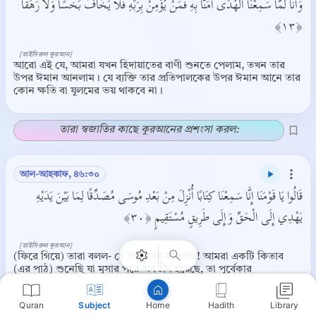
وَأَنَّا لَمَّا سَمِعْنَا الْهُدَى آمَنَّا بِهِ فَمَنْ يُؤْمِنْ بِرَبِّهِ فَلَا يَخَافُ بَخْسًا وَلَا رَهَقًا
﴿١٣﴾
[তাইসিরুল কুরআন]
আরো এই যে, আমরা যখন হিদায়াতের বাণী শুনতে পেলাম, তখন তার
উপর ঈমান আনলাম। যে ব্যক্তি তার প্রতিপালকের উপর ঈমান আনে তার
কোন ক্ষতি বা যুলমের ভয় থাকবে না।
তারা স্বজাতির কাছে কুরআনের প্রশংসা করল:
আল-আহকাফ, ৪৬:৩০
Copy
قَالُوا يَا قَوْمَنَا إِنَّا سَمِعْنَا كِتَابًا أُنْزِلَ مِنْ بَعْدِ مُوسَى مُصَدِّقًا لِمَا بَيْنَ يَدَيْهِ
يَهْدِي إِلَى الْحَقِّ وَإِلَى طَرِيقٍ مُسْتَقِيمٍ ﴿٣٠﴾
[তাইসিরুল কুরআন]
(ফিরে গিয়ে) তারা বলল- হে আমাদের সম্প্রদায়! আমরা একটি কিতাব
(এর পাঠ) শুনেছি যা মূসার পরে অবতীর্ণ হয়েছে, তা পূর্বেকার
কিতাবগুলোর সত্যতা প্রতিপন্ন করে, সত্যের দিকে আর সঠিক পথের দিকে
পরিচালিত করে।
Quran
Subject
Hadith
Library
Home