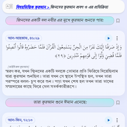
বিষয়ভিত্তিক কুরআন >
জিনদের কুরআন শ্রবণ ও এর প্রতিক্রিয়া
জিনদের একটি দল নবীর এর মুখে কুরআন শুনতে পায়:
আল-আহকাফ, ৪৬:২৯
وَإِذْ صَرَفْنَا إِلَيْكَ نَفَرًا مِنَ الْجِنِّ يَسْتَمِعُونَ الْقُرْآنَ فَلَمَّا حَضَرُوهُ قَالُوا أَنْصِتُوا
فَلَمَّا قُضِيَ وَلَّوْا إِلَى قَوْمِهِمْ مُنْذِرِينَ ﴿٢٩﴾
[তাইসিরুল কুরআন]
স্মরণ কর, যখন জ্বিনদের একটি দলকে তোমার প্রতি ফিরিয়ে দিয়েছিলাম
যারা কুরআন শুনছিল। তারা যখন সে স্থানে উপস্থিত হল, তখন তারা
পরস্পরে বলল- চুপ করে শুন। পড়া যখন শেষ হল তখন তারা তাদের
সম্প্রদায়ের কাছে ফিরে গেল সতর্ককারীরূপে।
তারা কুরআন শুনে ঈমান এনেছে:
আল-জিন, ৭২:১৩