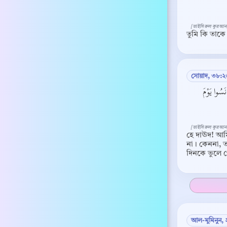
[তাইসিরুল কুরআন
তুমি কি তাকে
সোয়াদ, ৩৮:২
َسُوا يَوْمَ
[তাইসিরুল কুরআন
হে দাঊদ! আমি
না। কেননা, ত
দিনকে ভুলে 
আল-মুমিনুন, 