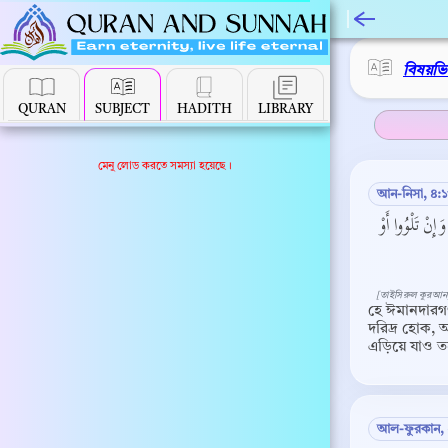
বিষয়ভ
QURAN
SUBJECT
HADITH
LIBRARY
মেনু লোড করতে সমস্যা হয়েছে।
আন-নিসা, ৪:
َإِنْ تَلْوُوا أَوْ
[তাইসিরুল কুরআন
হে ঈমানদারগণ
দরিদ্র হোক, 
এড়িয়ে যাও তব
আল-ফুরকান,