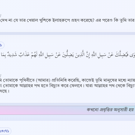
]
 দেখ না যে তার খেয়াল খুশিকে ইলাহরুপে গ্রহণ করেছে? এর পরেও কি তুমি তার
৬
ْهَوَى فَيُضِلَّكَ عَنْ سَبِيلِ اللَّهِ إِنَّ الَّذِينَ يَضِلُّونَ عَنْ سَبِيلِ اللَّهِ لَهُمْ عَذَابٌ شَدِيدٌ بِمَا ن
]
 তোমাকে পৃথিবীতে (আমার) প্রতিনিধি করেছি, কাজেই তুমি মানুষের মধ্যে ন্যায়
া তোমাকে আল্লাহর পথ হতে বিচ্যুত করে ফেলবে। যারা আল্লাহর পথ থেকে বিচ্
গেছে।
Copy
কখনো প্রবৃত্তির অনুসারী হয় 
২৩:৭১