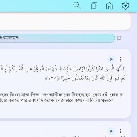
েধ করেছেন:
يَا أَيُّهَا الَّذِينَ آمَنُوا كُونُوا قَوَّامِينَ بِالْقِسْطِ شُهَدَاءَ لِلَّهِ وَلَوْ عَلَى أَنْفُسِكُمْ أَوِ الْوَال
تُعْرِضُوا فَإِنَّ اللَّهَ كَانَ بِمَا تَعْمَلُونَ خَبِيرًا ﴿١٣٥﴾
নিজেদের কিংবা মাতা-পিতা এবং আত্মীয়গণের বিরুদ্ধে হয়, কেউ ধনী হোক বা
য়বিচার করতে পার এবং যদি তোমরা বক্রভাবে কথা বল কিংবা সত্যকে