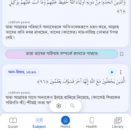
وَالَّذِينَ اتَّخَذُوا مِنْ دُونِهِ أَولِيَاءَ اللَّهُ حَفِيظٌ عَلَيْهِمْ وَمَا أَنْتَ عَلَيْهِمْ بِوَكِيلٍ
﴿٦﴾
[তাইসিরুল কুরআন]
যারা আল্লাহর পরিবর্তে অন্যদেরকে অভিভাবকরূপে গ্রহণ করে, আল্লাহ
তাদের প্রতি নযর রাখছেন, তাদের (কাজের) দায়-দায়িত্ব তোমার উপর
নেই।
তারা তাদের পরিণাম সম্পর্কে জানতে পারবে:
আল-হিজর, ১৫:৯৬
Copy
الَّذِينَ يَجْعَلُونَ مَعَ اللَّهِ إِلَهًا آخَرَ فَسَوْفَ يَعْلَمُونَ ﴿٩٦﴾
[তাইসিরুল কুরআন]
যারা আল্লাহর সাথে অন্যকেও ইলাহ বানিয়ে নিয়েছে, (কাজেই শিরকের
পরিণতি কী) শীঘ্রই তারা জানতে পারবে।
মৃত্যুর সময় শরীকরা কোন কাজে আসবে না:
Quran
Subject
Hadith
Library
Home