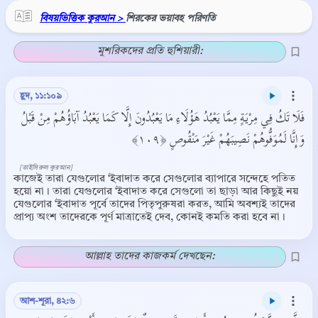
বিষয়ভিত্তিক কুরআন >
শিরকের ভয়াবহ পরিণতি
মুশরিকদের প্রতি হুশিয়ারী:
হূদ, ১১:১০৯
فَلَا تَكُ فِي مِرْيَةٍ مِمَّا يَعْبُدُ هَؤُلَاءِ مَا يَعْبُدُونَ إِلَّا كَمَا يَعْبُدُ آبَاؤُهُمْ مِنْ قَبْلُ
وَإِنَّا لَمُوَفُّوهُمْ نَصِيبَهُمْ غَيْرَ مَنْقُوصٍ ﴿١٠٩﴾
[তাইসিরুল কুরআন]
কাজেই তারা যেগুলোর ‘ইবাদাত করে সেগুলোর ব্যাপারে সন্দেহে পতিত
হয়ো না। তারা যেগুলোর ‘ইবাদাত করে সেগুলো তা ছাড়া আর কিছুই নয়
যেগুলোর ‘ইবাদাত পূর্বে তাদের পিতৃপুরুষরা করত, আমি অবশ্যই তাদের
প্রাপ্য অংশ তাদেরকে পূর্ণ মাত্রাতেই দেব, কোনই কমতি করা হবে না।
আল্লাহ তাদের কাজকর্ম দেখছেন:
আশ-শূরা, ৪২:৬