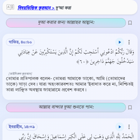
বিষয়ভিত্তিক কুরআন >
দু'আ করা
দুআ করার জন্য আল্লাহর আহ্বান:
গাফির, ৪০:৬০
وَقَالَ رَبُّكُمُ ادْعُونِي أَسْتَجِبْ لَكُمْ إِنَّ الَّذِينَ يَسْتَكْبِرُونَ عَنْ عِبَادَتِي
سَيَدْخُلُونَ جَهَنَّمَ دَاخِرِينَ ﴿٦٠﴾
[তাইসিরুল কুরআন]
তোমার প্রতিপালক বলেন- তোমরা আমাকে ডাকো, আমি (তোমাদের
ডাকে) সাড়া দেব। যারা অহংকারবশতঃ আমার ‘ইবাদাত করে না, নিশ্চিতই
তারা লাঞ্ছিত অবস্থায় জাহান্নামে প্রবেশ করবে।
আল্লাহ বান্দার দুআ শুনতে পান:
ইবরাহীম, ১৪:৩৯
الْحَمْدُ لِلَّهِ الَّذِي وَهَبَ لِي عَلَى الْكِبَرِ إِسْمَاعِيلَ وَإِسْحَاقَ إِنَّ رَبِّي