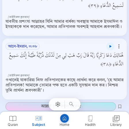
لَسَمِيعُ الدُّعَاءِ ﴿٣٩﴾
[তাইসিরুল কুরআন]
যাবতীয় প্রশংসা আল্লাহর যিনি আমার বার্ধক্য অবস্থায় আমাকে ইসমাঈল ও
ইসহাককে দান করেছেন, আমার প্রতিপালক অবশ্যই আহবান শ্রবণকারী।
আলে-ইমরান, ৩:৩৮
هُنَالِكَ دَعَا زَكَرِيَّا رَبَّهُ قَالَ رَبِّ هَبْ لِي مِنْ لَدُنْكَ ذُرِّيَّةً طَيِّبَةً إِنَّكَ سَمِيعُ
الدُّعَاءِ ﴿٣٨﴾
Copy
[তাইসিরুল কুরআন]
ওখানেই যাকারিয়া নিজ প্রতিপালকের কাছে প্রার্থনা করে বলল, ‘হে আমার
প্রতিপালক! আমাকে তোমার পক্ষ হতে একটি সুসন্তান দান কর। নিশ্চয়
তুমি প্রার্থনা শ্রবণকারী’।
আল্লাহ দুআ কবুল করেন:
Quran
Subject
Hadith
Library
Home
আল-বাকারা, ২:১৮৬