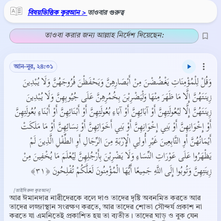
বিষয়ভিত্তিক কুরআন >
তাওবার গুরুত্ব
তাওবা করার জন্য আল্লাহ নির্দেশ দিয়েছেন:
আন-নূর, ২৪:৩১
وَقُلْ لِلْمُؤْمِنَاتِ يَغْضُضْنَ مِنْ أَبْصَارِهِنَّ وَيَحْفَظْنَ فُرُوجَهُنَّ وَلَا يُبْدِينَ
زِينَتَهُنَّ إِلَّا مَا ظَهَرَ مِنْهَا وَلْيَضْرِبْنَ بِخُمُرِهِنَّ عَلَى جُيُوبِهِنَّ وَلَا يُبْدِينَ
زِينَتَهُنَّ إِلَّا لِبُعُولَتِهِنَّ أَوْ آبَائِهِنَّ أَوْ آبَاءِ بُعُولَتِهِنَّ أَوْ أَبْنَائِهِنَّ أَوْ أَبْنَاءِ بُعُولَتِهِنَّ
أَوْ إِخْوَانِهِنَّ أَوْ بَنِي إِخْوَانِهِنَّ أَوْ بَنِي أَخَوَاتِهِنَّ أَوْ نِسَائِهِنَّ أَوْ مَا مَلَكَتْ
أَيْمَانُهُنَّ أَوِ التَّابِعِينَ غَيْرِ أُولِي الْإِرْبَةِ مِنَ الرِّجَالِ أَوِ الطِّفْلِ الَّذِينَ لَمْ
يَظْهَرُوا عَلَى عَوْرَاتِ النِّسَاءِ وَلَا يَضْرِبْنَ بِأَرْجُلِهِنَّ لِيُعْلَمَ مَا يُخْفِينَ مِنْ
زِينَتِهِنَّ وَتُوبُوا إِلَى اللَّهِ جَمِيعًا أَيُّهَا الْمُؤْمِنُونَ لَعَلَّكُمْ تُفْلِحُونَ ﴿٣١﴾
[তাইসিরুল কুরআন]
আর ঈমানদার নারীদেরকে বলে দাও তাদের দৃষ্টি অবনমিত করতে আর
তাদের লজ্জাস্থান সংরক্ষণ করতে, আর তাদের শোভা সৌন্দর্য প্রকাশ না
করতে যা এমনিতেই প্রকাশিত হয় তা ব্যতীত। তাদের ঘাড় ও বুক যেন