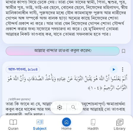
মাথার কাপড় দিয়ে ঢেকে দেয়। তারা যেন তাদের স্বামী, পিতা, শ্বশুর, পুত্র,
স্বামীর পুত্র, ভাই, ভাই-এর ছেলে, বোনের ছেলে, নিজেদের মহিলাগণ, স্বীয়
মালিকানাধীন দাসী, পুরুষদের মধ্যে যৌন কামনামুক্ত পুরুষ আর নারীদের
গোপন অঙ্গ সম্পর্কে অজ্ঞ বালক ছাড়া অন্যের কাছে নিজেদের শোভা
সৌন্দর্য প্রকাশ না করে। আর তারা যেন নিজেদের গোপন শোভা সৌন্দর্য
প্রকাশ করার জন্য সজোরে পদচারণা না করে। হে মু’মিনগণ! তোমরা
আল্লাহর নিকট তাওবাহ কর, যাতে তোমরা সফলকাম হতে পার।
আল্লাহ বান্দার তাওবা কবুল করেন:
আত-তাওবা, ৯:১০৪
Copy
أَلَمْ يَعْلَمُوا أَنَّ اللَّهَ هُوَ يَقْبَلُ التَّوْبَةَ عَنْ عِبَادِهِ وَيَأْخُذُ الصَّدَقَاتِ وَأَنَّ اللَّهَ هُوَ
التَّوَّابُ الرَّحِيمُ ﴿١٠٤﴾
[তাইসিরুল কুরআন]
তারা কি জানে না যে, আল্লাহ তাঁর বান্দাদের (অনুশোচনাপূর্ণ) ক্ষমাপ্রার্থনা
কবুল করে থাকেন আর সদাকাহ গ্রহণ করেন। আর আল্লাহই তো তাওবাহ
কবূলকারী, অতি দয়ালু।
Quran
Subject
Hadith
Library
Home