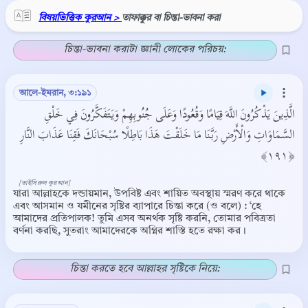
বিষয়ভিত্তিক কুরআন >
তাফাক্কুর বা চিন্তা-ভাবনা করা
চিন্তা-ভাবনা করাটা জ্ঞানী লোকের পরিচয়:
আলে-ইমরান, ৩:১৯১
الَّذِينَ يَذْكُرُونَ اللَّهَ قِيَامًا وَقُعُودًا وَعَلَى جُنُوبِهِمْ وَيَتَفَكَّرُونَ فِي خَلْقِ
السَّمَاوَاتِ وَالْأَرْضِ رَبَّنَا مَا خَلَقْتَ هَذَا بَاطِلًا سُبْحَانَكَ فَقِنَا عَذَابَ النَّارِ
﴿١٩١﴾
[তাইসিরুল কুরআন]
যারা আল্লাহকে দন্ডায়মান, উপবিষ্ট এবং শায়িত অবস্থায় স্মরণ করে থাকে
এবং আসমান ও যমীনের সৃষ্টির ব্যাপারে চিন্তা করে (ও বলে) : ‘হে
আমাদের প্রতিপালক! তুমি এসব অনর্থক সৃষ্টি করনি, তোমার পবিত্রতা
বর্ণনা করছি, সুতরাং আমাদেরকে অগ্নির শাস্তি হতে রক্ষা কর।
চিন্তা করতে হবে আল্লাহর সৃষ্টিকে নিয়ে: