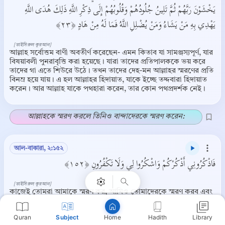
يَخْشَوْنَ رَبَّهُمْ ثُمَّ تَلِينُ جُلُودُهُمْ وَقُلُوبُهُمْ إِلَى ذِكْرِ اللَّهِ ذَلِكَ هُدَى اللَّهِ
يَهْدِي بِهِ مَنْ يَشَاءُ وَمَنْ يُضْلِلِ اللَّهُ فَمَا لَهُ مِنْ هَادٍ ﴿٢٣﴾
[তাইসিরুল কুরআন]
আল্লাহ সর্বোত্তম বাণী অবতীর্ণ করেছেন- এমন কিতাব যা সামঞ্জস্যপূর্ণ, যার
বিষয়াবলী পুনরাবৃত্তি করা হয়েছে। যারা তাদের প্রতিপালককে ভয় করে
তাদের গা এতে শিউরে উঠে। তখন তাদের দেহ-মন আল্লাহর স্মরণের প্রতি
বিনম্র হয়ে যায়। এ হল আল্লাহর হিদায়াত, যাকে ইচ্ছে তদ্দবারা হিদায়াত
করেন। আর আল্লাহ যাকে পথহারা করেন, তার কোন পথপ্রদর্শক নেই।
আল্লাহকে স্মরণ করলে তিনিও বান্দাদেরকে স্মরণ করেন:
Copy
আল-বাকারা, ২:১৫২
فَاذْكُرُونِي أَذْكُرْكُمْ وَاشْكُرُوا لِي وَلَا تَكْفُرُونِ ﴿١٥٢﴾
[তাইসিরুল কুরআন]
কাজেই তোমরা আমাকে স্মরণ কর, আমিও তোমাদেরকে স্মরণ করব এবং
আমার শোকর করতে থাক, না-শোকরী করো না।
Quran
Subject
Hadith
Library
Home