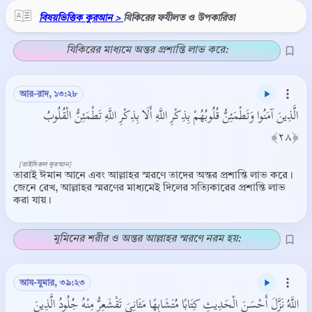
বিষয়ভিত্তিক কুরআন >
যিকিরের ফযীলত ও উপকারিতা
যিকিরের মাধ্যমে অন্তর প্রশান্তি লাভ করে:
আর-রাদ, ১৩:২৮
الَّذِينَ آمَنُوا وَتَطْمَئِنُّ قُلُوبُهُمْ بِذِكْرِ اللَّهِ أَلَا بِذِكْرِ اللَّهِ تَطْمَئِنُّ الْقُلُوبُ
﴿٢٨﴾
[তাইসিরুল কুরআন]
তারাই ঈমান আনে এবং আল্লাহর স্মরণে তাদের অন্তর প্রশান্তি লাভ করে।
জেনে রেখ, আল্লাহর স্মরণের মাধ্যমেই দিলের সত্যিকারের প্রশান্তি লাভ
করা যায়।
মুমিনের শরীর ও অন্তর আল্লাহর স্মরণে নরম হয়:
আয-যুমার, ৩৯:২৩
اللَّهُ نَزَّلَ أَحْسَنَ الْحَدِيثِ كِتَابًا مُتَشَابِهًا مَثَانِيَ تَقْشَعِرُّ مِنْهُ جُلُودُ الَّذِينَ